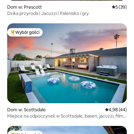
Dom w: Prescott
Średnia oce
5 (39)
Dzika przyroda | Jacuzzi | Palenisko i gry
Wybór gości
Najpopularniejsze z kategorii Wybór gości
Dom w: Scottsdale
Średnia ocena:
4,98 (44)
Miejsce na odpoczynek w Scottsdale, basen, jacuzzi, filmy
na świeżym powietrzu!