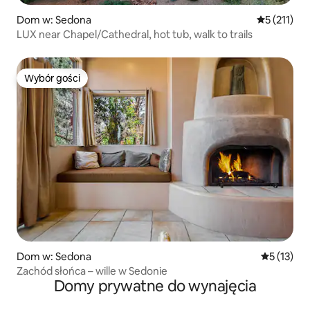
Dom w: Sedona
Średnia ocen
5 (211)
LUX near Chapel/Cathedral, hot tub, walk to trails
Wybór gości
Wybór gości
Dom w: Sedona
Średnia oce
5 (13)
Zachód słońca – wille w Sedonie
Domy prywatne do wynajęcia