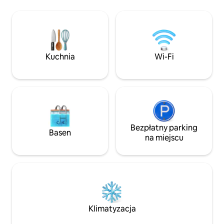
Henderson in the Mission Hills area. 20
CAŁYM ŚWIECIE i o
min drive to Las Vegas strip or Boulder
gwiazdkowych recenz
City. Przestrzeń na zewnątrz obejmuje
się pogodą na wys
leżaki na świeżo wyłożonym tarasie
1500 metrów i ze
basenu, stół na zewnątrz z miejscem do
o powierzchni 11
siedzenia/ salonu na zadaszonym
kwadratowych, z k
Kuchnia
Wi-Fi
tarasie. Więcej informacji znajdziesz w
fantastyczny wido
szczegółach.
o szerokości praw
95 stopni dzieli Ci
miasta.
Bezpłatny parking
Basen
na miejscu
Klimatyzacja