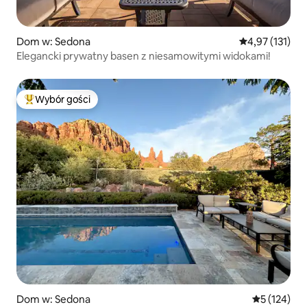
Dom w: Sedona
Średnia ocena: 
4,97 (131)
Elegancki prywatny basen z niesamowitymi widokami!
Wybór gości
Najpopularniejsze z kategorii Wybór gości
Dom w: Sedona
Średnia ocen
5 (124)