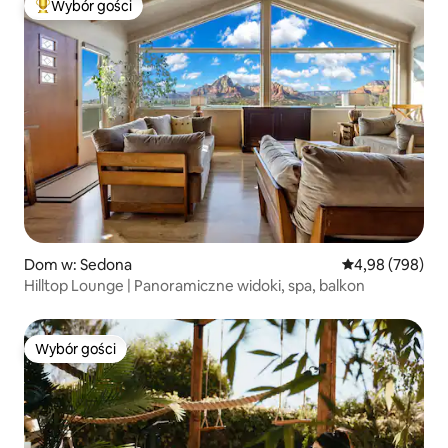
Wybór gości
Najpopularniejsze z kategorii Wybór gości
Dom w: Sedona
Średnia ocena: 4
4,98 (798)
Hilltop Lounge | Panoramiczne widoki, spa, balkon
Wybór gości
Wybór gości