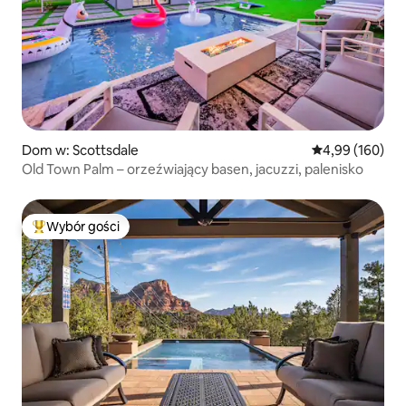
Dom w: Scottsdale
Średnia ocena: 
4,99 (160)
Old Town Palm – orzeźwiający basen, jacuzzi, palenisko
Wybór gości
Najpopularniejsze z kategorii Wybór gości