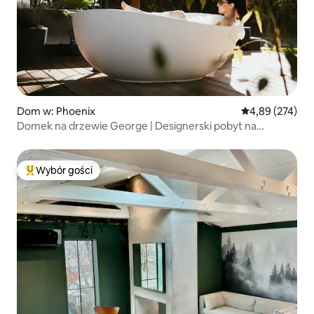
Dom w: Phoenix
Średnia ocena: 
4,89 (274)
Domek na drzewie George | Designerski pobyt na
drzewach
Wybór gości
Najpopularniejsze z kategorii Wybór gości