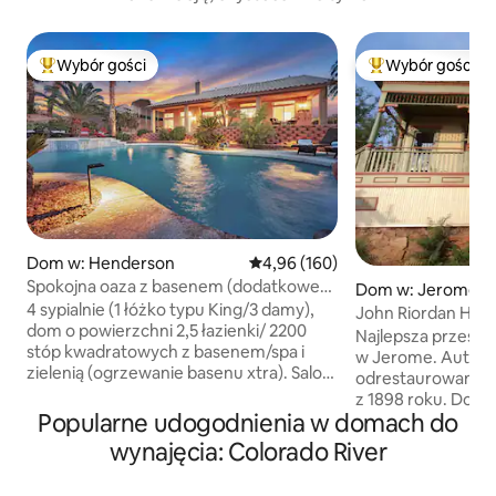
Wybór gości
Wybór gości
Najpopularniejsze z kategorii Wybór gości
Najpopularniejsze
Dom w: Henderson
Średnia ocena: 4,96 na 5, liczba 
4,96 (160)
Spokojna oaza z basenem (dodatkowe
Dom w: Jerome
ogrzewanie) Spa/mini golf.
4 sypialnie (1 łóżko typu King/3 damy),
John Riordan Hou
dom o powierzchni 2,5 łazienki/ 2200
roku Wolne przez 
Najlepsza przestr
stóp kwadratowych z basenem/spa i
w Jerome. Autent
zielenią (ogrzewanie basenu xtra). Salon
odrestaurowany d
gier, dobrze wyposażona kuchnia, salon
z 1898 roku. Dom był zakopany w błocie
z 60-calowym inteligentnym
Popularne udogodnienia w domach do
od 1953 roku do czasu
telewizorem, piękny podgrzewany
zmartwychwstania w
wynajęcia: Colorado River
basen i relaksujące spa. Waterfall, &
Johna Riordana zn
putting green help you enjoy beautiful
WSZYSTKICH DO