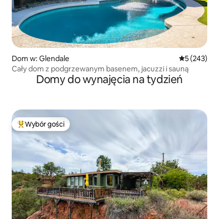
Dom w: Glendale
Średnia ocen
5 (243)
Cały dom z podgrzewanym basenem, jacuzzi i sauną
Domy do wynajęcia na tydzień
Wybór gości
Najpopularniejsze z kategorii Wybór gości