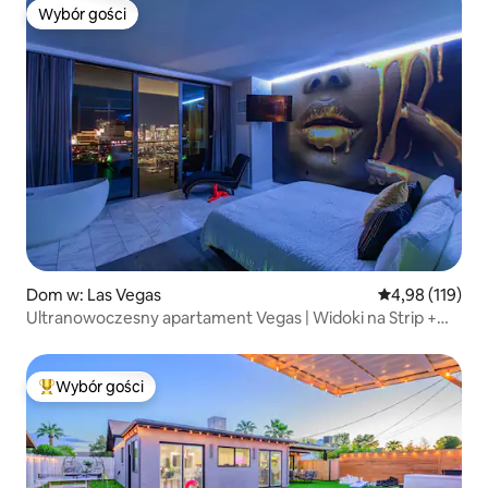
Wybór gości
Wybór gości
Dom w: Las Vegas
Średnia ocena: 
4,98 (119)
Ultranowoczesny apartament Vegas | Widoki na Strip +
balkon
Wybór gości
Najpopularniejsze z kategorii Wybór gości