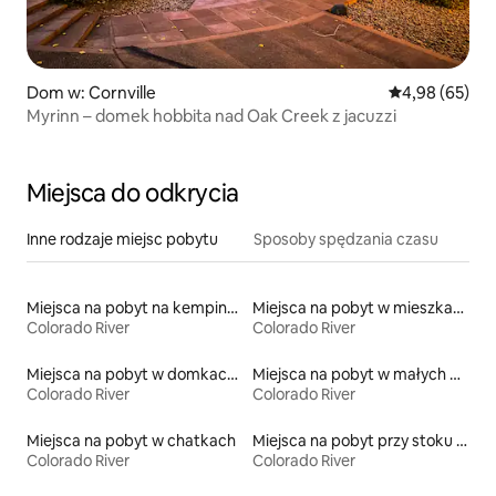
Dom w: Cornville
Średnia ocena:
4,98 (65)
Myrinn – domek hobbita nad Oak Creek z jacuzzi
Miejsca do odkrycia
Inne rodzaje miejsc pobytu
Sposoby spędzania czasu
Miejsca na pobyt na kempingach
Miejsca na pobyt w mieszkaniach
Colorado River
Colorado River
Miejsca na pobyt w domkach gościnnych
Miejsca na pobyt w małych domkach
Colorado River
Colorado River
Miejsca na pobyt w chatkach
Miejsca na pobyt przy stoku narciarskim
Colorado River
Colorado River