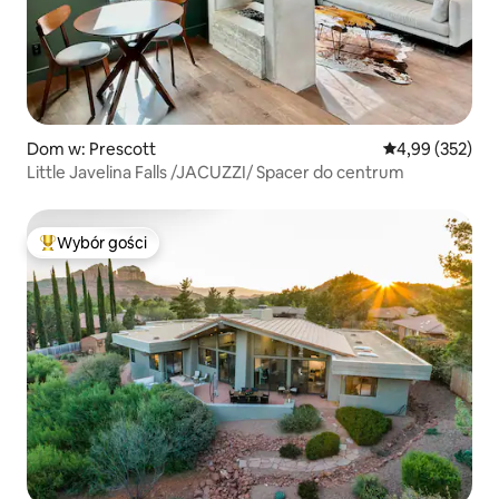
Dom w: Prescott
Średnia ocena: 
4,99 (352)
Little Javelina Falls /JACUZZI/ Spacer do centrum
Wybór gości
Najpopularniejsze z kategorii Wybór gości