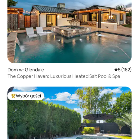
Dom w: Glendale
Średnia ocen
5 (162)
The Copper Haven: Luxurious Heated Salt Pool & Spa
Wybór gości
Najpopularniejsze z kategorii Wybór gości