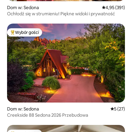
Dom w: Sedona
Średnia ocena: 
4,95 (391)
Ochłodź się w strumieniu! Piękne widoki i prywatność
Wybór gości
Najpopularniejsze z kategorii Wybór gości
Dom w: Sedona
Średnia oce
5 (27)
Creekside 88 Sedona 2026 Przebudowa