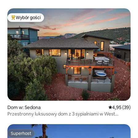
Wybór gości
Najpopularniejsze z kategorii Wybór gości
Dom w: Sedona
Średnia ocena:
4,95 (39)
Przestronny luksusowy dom z 3 sypialniami w West
Sedona
Superhost
Superhost