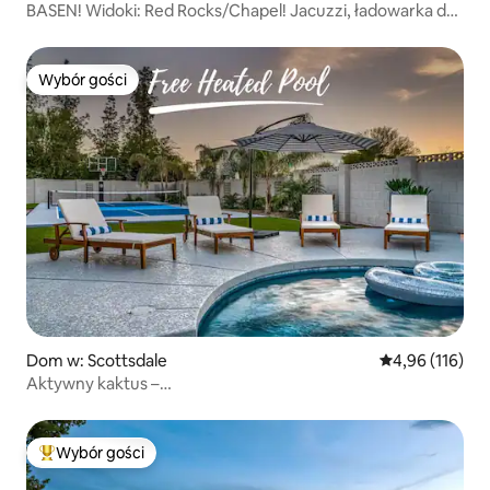
BASEN! Widoki: Red Rocks/Chapel! Jacuzzi, ładowarka do
pojazdów elektrycznych
Wybór gości
Wybór gości
Dom w: Scottsdale
Średnia ocena: 
4,96 (116)
Aktywny kaktus –
Pickleball/Basketball/basen/golf/palenisko
Wybór gości
Najpopularniejsze z kategorii Wybór gości