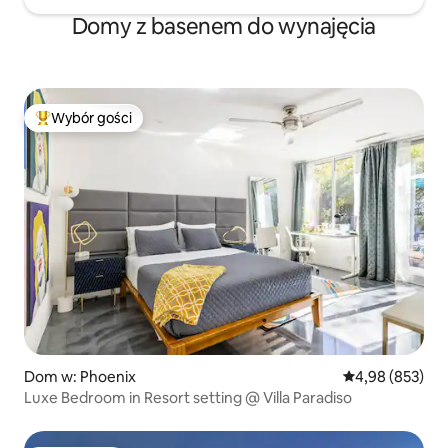
Domy z basenem do wynajęcia
Wybór gości
Najpopularniejsze z kategorii Wybór gości
Dom w: Phoenix
Średnia ocena: 
4,98 (853)
Luxe Bedroom in Resort setting @ Villa Paradiso