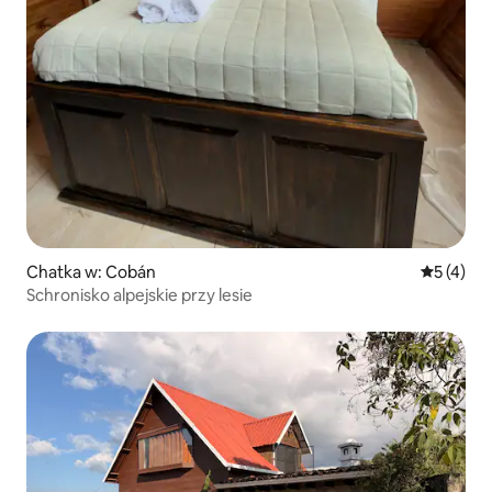
Chatka w: Cobán
Średnia oc
5 (4)
Schronisko alpejskie przy lesie