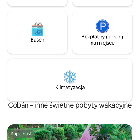
ciesz się Cobán!
Bezpłatny parking
Basen
na miejscu
Klimatyzacja
Cobán – inne świetne pobyty wakacyjne
Superhost
Superhost