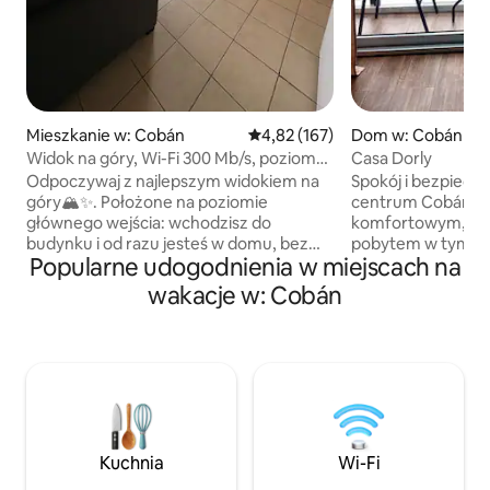
Mieszkanie w: Cobán
Średnia ocena: 4,82 na 5, liczba 
4,82 (167)
Dom w: Cobán
Widok na góry, Wi-Fi 300 Mb/s, poziom
Casa Dorly
wejścia
Odpoczywaj z najlepszym widokiem na
Spokój i bezpiecz
góry🏔️✨. Położone na poziomie
centrum Cobán. Ci
głównego wejścia: wchodzisz do
komfortowym, be
budynku i od razu jesteś w domu, bez
pobytem w tym p
Popularne udogodnienia w miejscach na
wchodzenia na wyższe lub schodzenia
położonym w prywa
na niższe piętro. 🚀 Wi-Fi 300 Mb/s:
mieszkalnej z cał
wakacje w: Cobán
idealne do pracy zdalnej i streamingu. 📍
idealnym dla osób
LOKALIZACJA: w odległości spaceru od
bez opuszczania m
Paseo Candelaria, supermarketu
minutę od Balneari
i restauracji. 🛡️ BEZPIECZEŃSTWO:
od największego ta
całodobowa kabina ochrony. 🔑 Odbiór
minuty od najwię
samochodu 🛏️ Duża rozkładana sofa
handlowego Alta V
(king) 🚗 Bezpieczny parking 💰 Zniżka za
Magdalena, łatwy d
co najmniej 1 noc więcej Komfort i
banków, supermark
Kuchnia
Wi-Fi
idealna lokalizacja. 📅 Zarezerwuj teraz i
turystycznych i nie