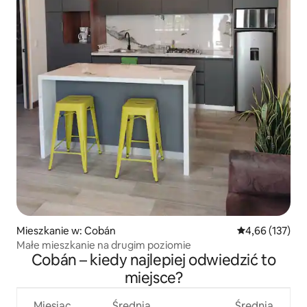
Mieszkanie w: Cobán
Średnia ocena: 
4,66 (137)
Małe mieszkanie na drugim poziomie
Cobán – kiedy najlepiej odwiedzić to
miejsce?
Miesiąc
Średnia
Średnia