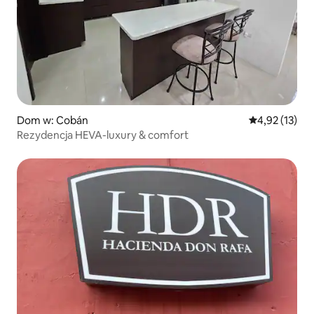
Dom w: Cobán
Średnia ocena:
4,92 (13)
Rezydencja HEVA-luxury & comfort