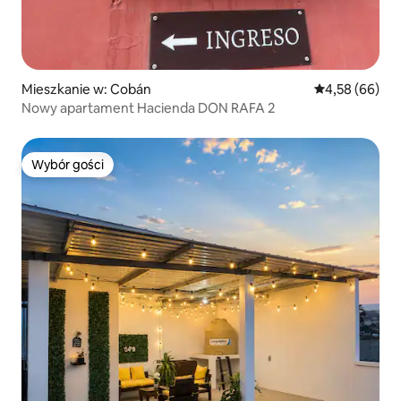
Mieszkanie w: Cobán
Średnia ocena:
4,58 (66)
Nowy apartament Hacienda DON RAFA 2
Wybór gości
Wybór gości