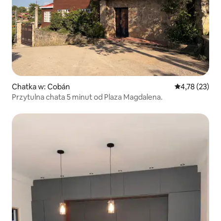
Chatka w: Cobán
Średnia ocena:
4,78 (23)
Przytulna chata 5 minut od Plaza Magdalena.