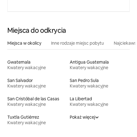
Miejsca do odkrycia
Miejsca w okolicy
Inne rodzaje miejsc pobytu
Najciekawsz
Gwatemala
Antigua Guatemala
Kwatery wakacyjne
Kwatery wakacyjne
San Salvador
San Pedro Sula
Kwatery wakacyjne
Kwatery wakacyjne
San Cristóbal de las Casas
La Libertad
Kwatery wakacyjne
Kwatery wakacyjne
Tuxtla Gutiérrez
Pokaż więcej
Kwatery wakacyjne