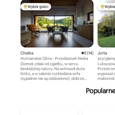
Wybór gości
Wybór
Najpopularniejsze z kategorii Wybór gości
Najpopul
Chatka
Średnia ocena: 5 na 
5 (14)
Jurta
Hutnianskie Okna - Przedsionek Nieba
azyl glam
Domek zdala od zgiełku, w sercu
Luksusowy
beskidzkiej natury. ​Na antresoli duże
Przestron
łóżko, a w salonie rozkładana sofa
wyposażo
(sypialnie nie są oddzielone), dobrze
małżeńsk
wyposażona kuchnia, podgrzewana
pełni wyp
toaleta, projektor na wieczory filmowe,
kuchennym. Własne miejsce n
Popularne
internet światłowodowy, hamak, grill,
jacuzzi n
palenisko, a w zimie sanki :) Zapewniamy
oraz wygodne leż
błogą ciszę oraz niezapomniane gwiazdy,
idealnym
jeśli pogoda pozwoli. ​Szlak niebieski 100m
wyjazd, z
od domku, Ostry Wierch 15-25 min pod
Potrzebuj