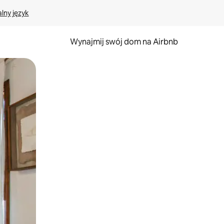
lny język
Wynajmij swój dom na Airbnb
e za pomocą gestów dotykowych lub przesuwania.