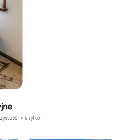
yjne
ystość i nie tylko.