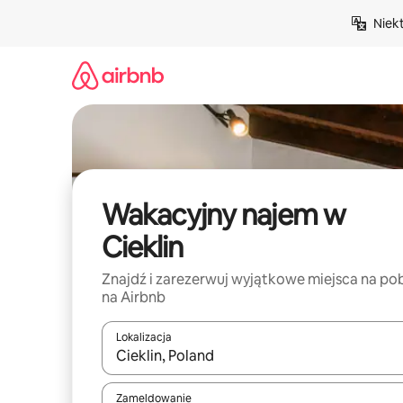
Przejdź
Niek
do
treści
Wakacyjny najem w
Cieklin
Znajdź i zarezerwuj wyjątkowe miejsca na po
na Airbnb
Lokalizacja
Gdy wyniki będą dostępne, możesz poruszać się p
Zameldowanie