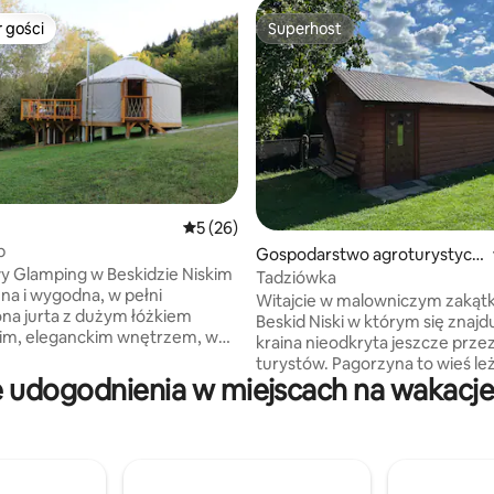
 gości
Superhost
arniejsze z kategorii Wybór gości
Superhost
5, liczba recenzji: 14
Średnia ocena: 5 na 5, liczba recenzji: 26
5 (26)
p
Gospodarstwo agroturystycz
 Glamping w Beskidzie Niskim
ne
Tadziówka
na i wygodna, w pełni
Witajcie w malowniczym zakątku
na jurta z dużym łóżkiem
Beskid Niski w którym się znaj
im, eleganckim wnętrzem, w
kraina nieodkryta jeszcze prze
osażoną łazienką i aneksem
turystów. Pagorzyna to wieś le
a ogniska,
 udogodnienia w miejscach na wakacje 
pograniczu województw małopo
a tarasie (dodatkowo płatne)
podkarpackiego, która stanowi
aki. AZYL GLAMP jest
znakomitą bazą wypadową dla
 miejscem na romantyczny
chcących spędzić chwile wytch
aręczyny czy rocznice.
południu Polski. Do dyspozycji naszych
esz miejsca do pracy? Daj mi
gości oddajemy cały domek po