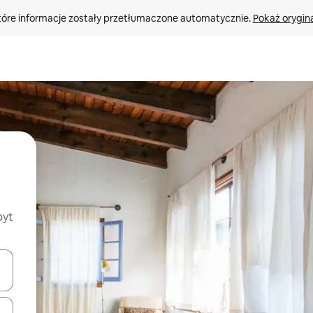
tóre informacje zostały przetłumaczone automatycznie. 
Pokaż orygina
byt
o nich za pomocą klawiszy strzałek w górę i w dół lub przeglądać j