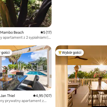
 Mambo Beach
Średnia ocena: 5 na 5, liczba recenzji: 17
5 (17)
 apartament z 2 sypialniami |
m | 2 min do Mambo
 gości
Wybór gości
arniejsze z kategorii Wybór gości
Najpopularniejsze z kategorii 
Jan Thiel
Średnia ocena: 4,95 na 5, liczba recenzji: 107
4,95 (107)
nny prywatny apartament z
-4p | #3