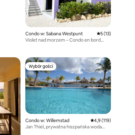
Condo w: Sabana Westpunt
Średnia ocena: 5 na
5 (13)
Violet nad morzem – Condo en bord
d'océan
Wybór gości
Wybór gości
Wybór gości
Condo w: Willemstad
Średnia ocena: 4,9 na 
4,9 (119)
Jan Thiel, prywatna hiszpańska woda
przy plaży, baseny