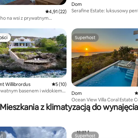
Dom
Serafine Estate: luksusowy pe
5, liczba recenzji: 21
Średnia ocena: 4,91 na 5, liczba recenzji: 22
4,91 (22)
z prywatnym basenem
cho na wsi z prywatnym
ości
Superhost
ości
Superhost
nt Willibrordus
Średnia ocena: 5 na 5, liczba recenzji: 10
5 (10)
rywatnym basenem i widokiem
 5, liczba recenzji: 8
Dom
Ś
Ocean View Villa Coral Estate 
Mieszkania z klimatyzacją do wynajęci
st
Superhost