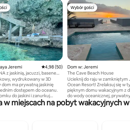
ości
Wybór gości
ości
Wybór gości
, liczba recenzji: 122
laya Jeremi
Średnia ocena: 4,98 na 5, liczba recenzji: 50
4,98 (50)
Dom w: Jeremi
NA z jaskinią, jacuzzi, basenem,
The Cave Beach House
.
tkowy, wydrukowany w 3D
Ucieknij do raju w zamkniętym
 dom ma prywatną jaskinię
Ocean Resort! Zrelaksuj się w tym
rednim dostępem do oceanu.
pięknym domu wakacyjnym z 
omku do jaskini i zanurkuj
do wody oceanicznej, prywat
 w miejscach na pobyt wakacyjnych w p
icznie czyste wody Morza
basenem, prywatną jaskinią oce
nurkowania
oszałamiającym widokiem na o
rurką zobaczysz delfiny,
Dzięki 4 sypialniom wygodnie p
i kolorowe koralowce.
do 12 gości, co czyni go idealn
y sprzęt, chłodziarkę i deski
miejscem dla rodzin lub grup. C
l w jacuzzi na
nowoczesnymi udogodnieniami,