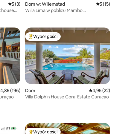
Średnia ocena: 5 na 5, liczba recenzji: 3
5 (3)
Dom w: Willemstad
Średnia ocena: 5 na
5 (15)
nthouse
Willa Lima w pobliżu Mambo
z prywatnym basenem
Wybór gości
Najpopularniejsze z kategorii Wybór gości
rednia ocena: 4,85 na 5, liczba recenzji: 196
4,85 (196)
Dom
Średnia ocena: 4,95 na 
4,95 (22)
Curaçao
Villa Dolphin House Coral Estate Curacao
a
Wybór gości