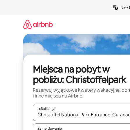
Przejdź
Niek
do
treści
Miejsca na pobyt w
pobliżu: Christoffelpark
Rezerwuj wyjątkowe kwatery wakacyjne, do
i inne miejsca na Airbnb
Lokalizacja
Gdy wyniki będą dostępne, możesz poruszać się p
Zameldowanie