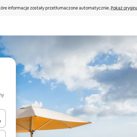
tóre informacje zostały przetłumaczone automatycznie. 
Pokaż orygina
my
o nich za pomocą klawiszy strzałek w górę i w dół lub przeglądać j