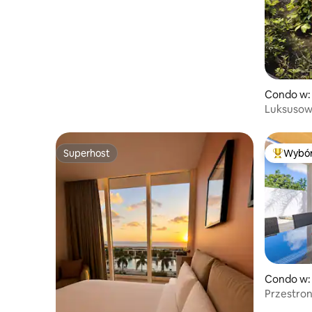
Condo w:
Luksusowy
Basen 50 
Superhost
Wybór
Superhost
Najpopul
Condo w: 
Przestro
basenem 2