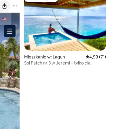
Najpopularniejsze z kategorii Wybór gości
Mieszkanie w: Lagun
Średnia ocena: 4,99 na 
4,99 (71)
Sol Patch nr 3 w Jeremi – tylko dla
dorosłych