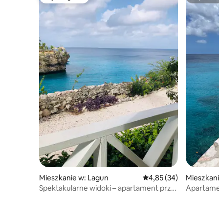
Wybór gości
Superho
Mieszkanie w: Lagun
Średnia ocena: 4,85 na 
4,85 (34)
Mieszkan
Spektakularne widoki – apartament przy
Apartame
plaży w Lagun Beach
Lagun Blo