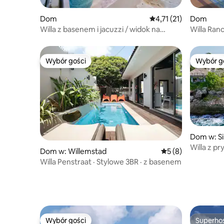
Dom
Średnia ocena: 4,71 na 
4,71 (21)
Dom
Willa z basenem i jacuzzi / widok na
Willa Ran
morze
basenem
Wybór gości
Wybór g
Wybór gości
Wybór g
Dom w: Si
Willa z p
Dom w: Willemstad
Średnia ocena: 5 na
5 (8)
na morze
Willa Penstraat · Stylowe 3BR · z basenem
Wybór gości
Superho