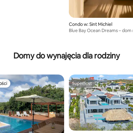
Condo w: Sint Michiel
Blue Bay Ocean Dreams – dom 
oceanu
5, liczba recenzji: 58
Domy do wynajęcia dla rodziny
ości
Superhost
ości
Superhost