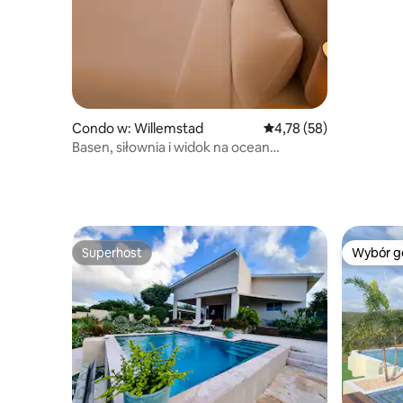
Condo w: Willemstad
Średnia ocena: 4,78 na 
4,78 (58)
Basen, siłownia i widok na ocean
2 sypialnie w Grand View D5
Superhost
Wybór g
Superhost
Wybór g