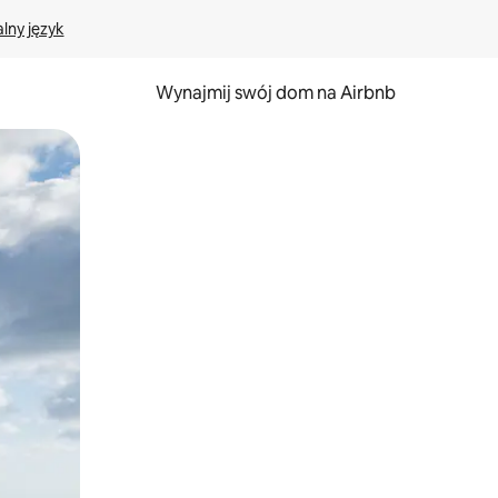
lny język
Wynajmij swój dom na Airbnb
e za pomocą gestów dotykowych lub przesuwania.