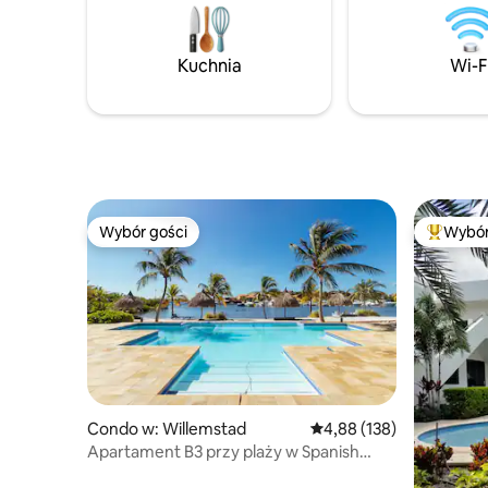
klifie, po
na wypoczynek obiecuje niezapomniane
morze i n
wrażenia. Przygotuj się na niesamowite
wyspie. N
wrażenia!
Kuchnia
Wi-F
prywatne,
się z nami
wszystko d
Wybór gości
Wybór
Wybór gości
Najpopul
Condo w: Willemstad
Średnia ocena: 4,88 na 5
4,88 (138)
Apartament B3 przy plaży w Spanish
Water Resort