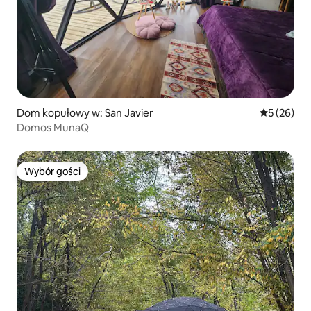
Dom kopułowy w: San Javier
Średnia oce
5 (26)
Domos MunaQ
Wybór gości
Wybór gości