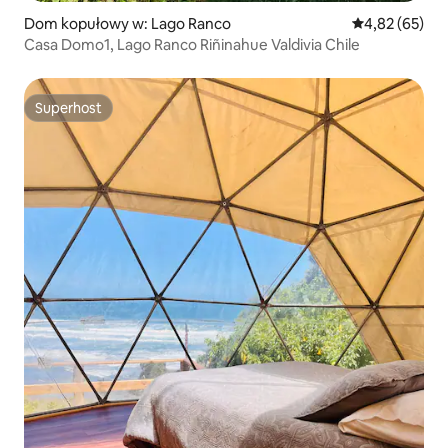
Dom kopułowy w: Lago Ranco
Średnia ocena:
4,82 (65)
Casa Domo1, Lago Ranco Riñinahue Valdivia Chile
Superhost
Superhost