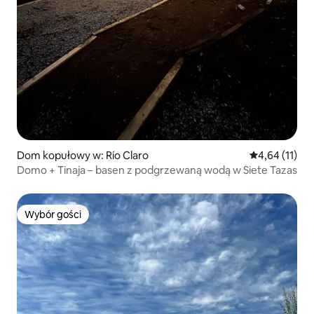
Dom kopułowy w: Río Claro
Średnia ocena:
4,64 (11)
Domo + Tinaja – basen z podgrzewaną wodą w Siete Tazas
Wybór gości
Wybór gości