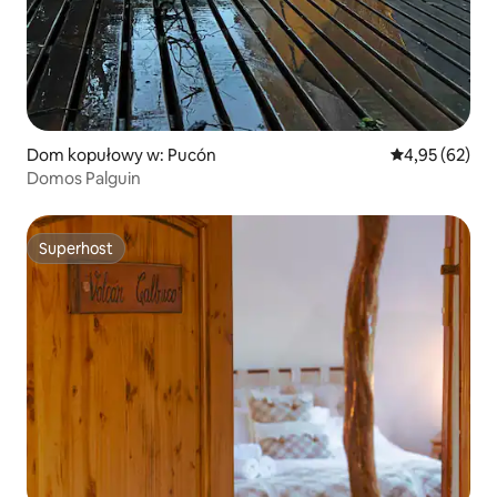
Dom kopułowy w: Pucón
Średnia ocena:
4,95 (62)
Domos Palguin
Superhost
Superhost