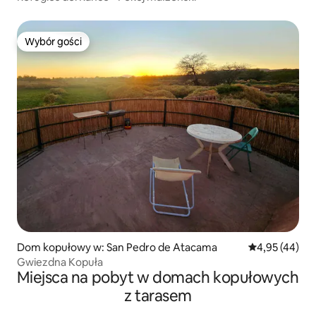
Wybór gości
Wybór gości
Dom kopułowy w: San Pedro de Atacama
Średnia ocena:
4,95 (44)
Gwiezdna Kopuła
Miejsca na pobyt w domach kopułowych
z tarasem