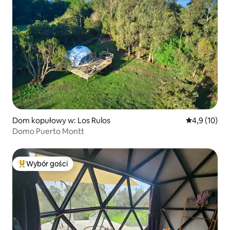
Dom kopułowy w: Los Rulos
Średnia ocena
4,9 (10)
Domo Puerto Montt
Wybór gości
Najpopularniejsze z kategorii Wybór gości