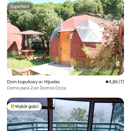
Superhost
Superhost
Dom kopułowy w: Hijuelas
Średnia ocena
4,86 (7)
Domo para 2 en Domos Ocoa
Wybór gości
Najpopularniejsze z kategorii Wybór gości