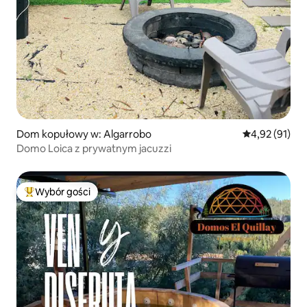
Dom kopułowy w: Algarrobo
Średnia ocena:
4,92 (91)
Domo Loica z prywatnym jacuzzi
Wybór gości
Najpopularniejsze z kategorii Wybór gości