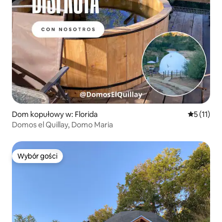
Dom kopułowy w: Florida
Średnia oc
5 (11)
Domos el Quillay, Domo Maria
Wybór gości
Wybór gości