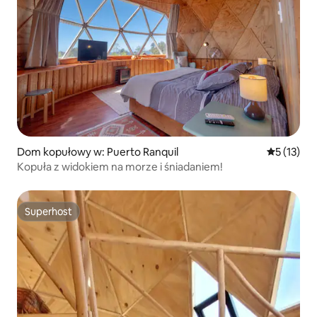
Dom kopułowy w: Puerto Ranquil
Średnia oce
5 (13)
Kopuła z widokiem na morze i śniadaniem!
Superhost
Superhost