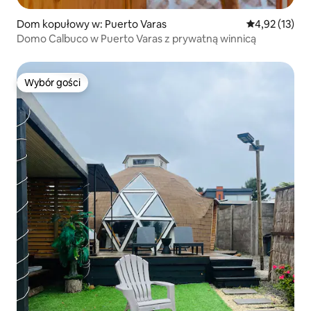
Dom kopułowy w: Puerto Varas
Średnia ocena:
4,92 (13)
Domo Calbuco w Puerto Varas z prywatną winnicą
Wybór gości
Wybór gości