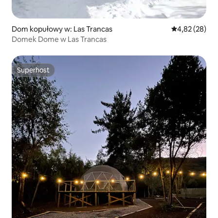
Dom kopułowy w: Las Trancas
Średnia ocena:
4,82 (28)
Domek Dome w Las Trancas
Superhost
Superhost