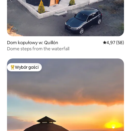
Dom kopułowy w: Quillón
Średnia ocena:
4,97 (58)
Dome steps from the waterfall
Wybór gości
Najpopularniejsze z kategorii Wybór gości