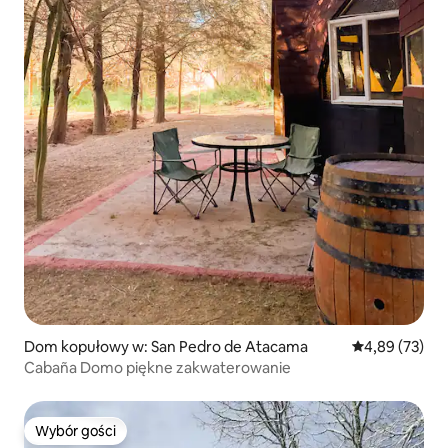
Dom kopułowy w: San Pedro de Atacama
Średnia ocena:
4,89 (73)
Cabaña Domo piękne zakwaterowanie
Wybór gości
Wybór gości