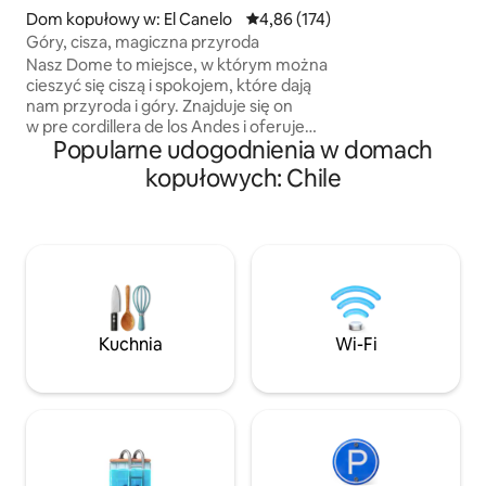
del Mar lub Valpara
Dom kopułowy w: El Canelo
Średnia ocena: 4,86 na 5, liczba 
4,86 (174)
hotelu. Kopuła o 
Góry, cisza, magiczna przyroda
powierzchnię 40 m
Nasz Dome to miejsce, w którym można
Przytulnie z podw
cieszyć się ciszą i spokojem, które dają
grzejnikiem, to id
nam przyroda i góry. Znajduje się on
ponowne połączen
w pre cordillera de los Andes i oferuje
relaks. Uwaga: tyl
Popularne udogodnienia w domach
doświadczenie odłączenia i całkowitego
kompostowa.
relaksu. Znajduje się tu rodzimy las
kopułowych: Chile
twardolistny, a Ty znajdziesz wspaniałe
miejsce, z którego roztaczają się
wspaniałe widoki na dolinę Cajón del
Maipo. Wanna z hydromasażem jest
prywatna. **W czerwcu, lipcu i dwóch
pierwszych tygodniach sierpnia kosztuje
25 000 CLP Ciesz się świeżym
powietrzem Cordillery. Poczuj
Kuchnia
Wi-Fi
atmosferę kopuły!