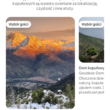
kopułowych są wysoko oceniane za lokalizację,
czystość i inne atuty.
Wybór gości
Wybór gości
Wybór gości
Wybór gości
Dom kopułowy w:
a de Alvarado
Geodesic Dome ne
Reserve
Otoczona dziewic
naturą, kopuła je
ujściem rzeki. (Est
przestrzeń jest od
spokoju, znajduje
Nacional Parc, ide
jednodniowe wycie