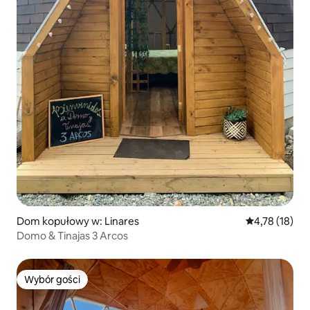
Dom kopułowy w: Linares
Średnia ocena:
4,78 (18)
Domo & Tinajas 3 Arcos
Wybór gości
Wybór gości