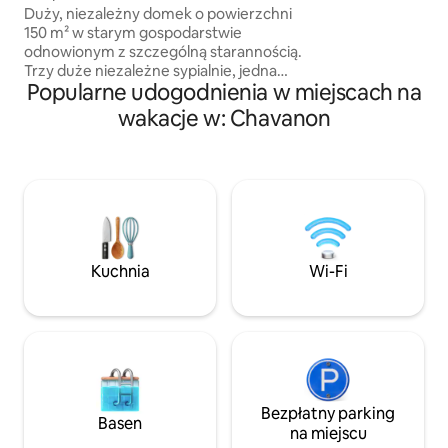
dorosłych Ta wyk
Duży, niezależny domek o powierzchni
stodoły jest eksk
150 m² w starym gospodarstwie
wejściem i parking
odnowionym z szczególną starannością.
domu znajdują się 
Trzy duże niezależne sypialnie, jedna
Darmowy szybki i
Popularne udogodnienia w miejscach na
dwuosobowa, każda z łazienką
światłowodowy i t
z prysznicem. Przestrzeń mieszkalna
wakacje w: Chavanon
wieloma kanałami 
z pełną kuchnią, kominkiem, stołem
bilardowym i telewizorem. Całe miejsce
zostało odnowione przy użyciu
materiałów przyjaznych dla środowiska.
Udogodnienia premium. Prywatny
ogród, kąpiel nordycka, kąpiel zimna,
szklana sauna z widokiem i kort do gry
w petanque: prawdziwy relaksujący
Kuchnia
Wi-Fi
kokon na wsi w Auvergne, przylegający
do naszego mieszkania bez
bezpośredniego kontaktu.
Bezpłatny parking
Basen
na miejscu