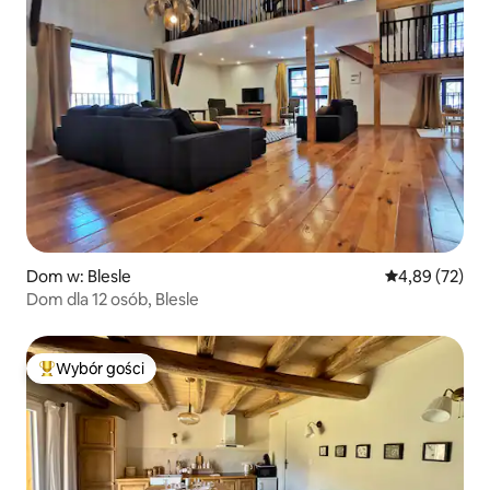
Dom w: Blesle
Średnia ocena:
4,89 (72)
Dom dla 12 osób, Blesle
Wybór gości
Najpopularniejsze z kategorii Wybór gości