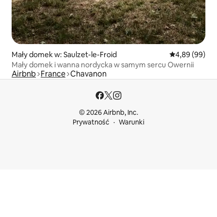
Mały domek w: Saulzet-le-Froid
Średnia ocena:
4,89 (99)
Mały domek i wanna nordycka w samym sercu Owernii
Airbnb
France
Chavanon
© 2026 Airbnb, Inc.
Prywatność
Warunki