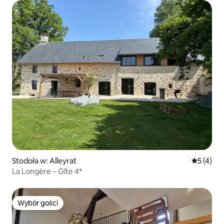
Stodoła w: Alleyrat
Średnia oc
5 (4)
La Longère – Gîte 4*
Wybór gości
Wybór gości