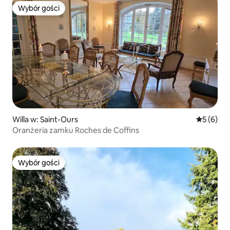
Wybór gości
Wybór gości
Willa w: Saint-Ours
Średnia oc
5 (6)
Oranżeria zamku Roches de Coffins
Wybór gości
Wybór gości