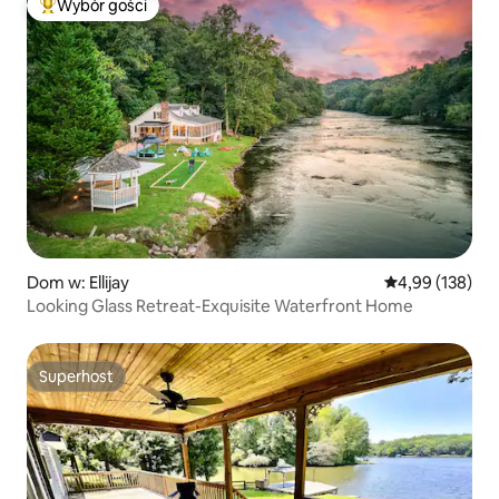
Wybór gości
Najpopularniejsze z kategorii Wybór gości
Dom w: Ellijay
Średnia ocena: 
4,99 (138)
Looking Glass Retreat-Exquisite Waterfront Home
Superhost
Superhost