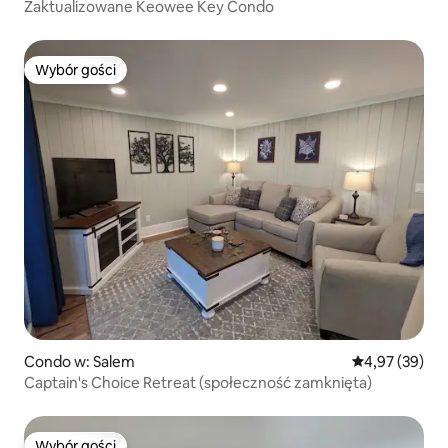
Zaktualizowane Keowee Key Condo
Wybór gości
Wybór gości
Condo w: Salem
Średnia ocena:
4,97 (39)
Captain's Choice Retreat (społeczność zamknięta)
Wybór gości