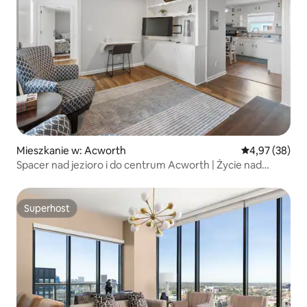
Mieszkanie w: Acworth
Średnia ocena:
4,97 (38)
Spacer nad jezioro i do centrum Acworth | Życie nad
jeziorem D
Superhost
Superhost