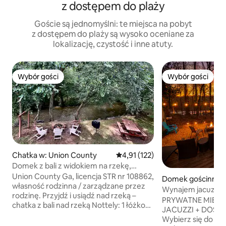
z dostępem do plaży
Goście są jednomyślni: te miejsca na pobyt
z dostępem do plaży są wysoko oceniane za
lokalizację, czystość i inne atuty.
Wybór gości
Wybór gości
Wybór gości
Wybór gości
Chatka w: Union County
Średnia ocena: 4,91 na 5, liczba 
4,91 (122)
Domek z bali z widokiem na rzekę,
jacuzzi, tubing, przyjazne dla psów
Union County Ga, licencja STR nr 108862,
Domek gościnny w
własność rodzinna / zarządzane przez
ille
Wynajem jacuzzi /
rodzinę. Przyjdź i usiądź nad rzeką –
wodnego, 2-piętr
PRYWATNE MIEJS
chatka z bali nad rzeką Nottely: 1 łóżko
JACUZZI + DOSTĘ
king-size / 1 łóżko queen-size / 1 łóżko
Wybierz się do La
queen-size z futonem (otwarty loft)