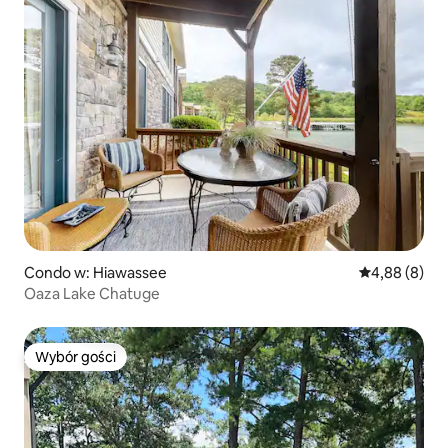
Condo w: Hiawassee
Średnia ocena
4,88 (8)
Oaza Lake Chatuge
Wybór gości
Wybór gości