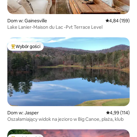
Dom w: Gainesville
Średnia ocena: 
4,84 (159)
Lake Lanier-Maison du Lac -Pvt Terrace Level
Wybór gości
Najpopularniejsze z kategorii Wybór gości
Dom w: Jasper
Średnia ocena: 
4,99 (114)
Oszałamiający widok na jezioro w Big Canoe, plaża, klub