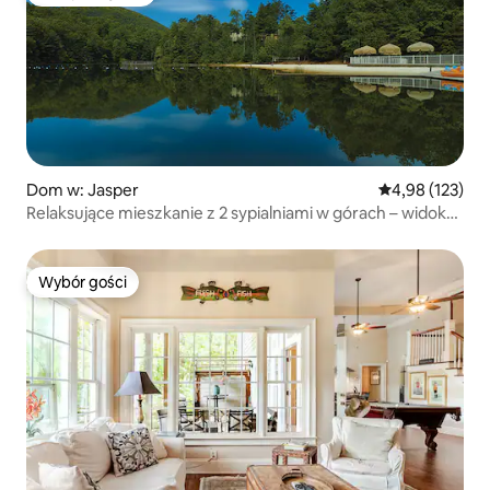
Najpopularniejsze z kategorii Wybór gości
Dom w: Jasper
Średnia ocena: 
4,98 (123)
Relaksujące mieszkanie z 2 sypialniami w górach – widok
na wodospad
Wybór gości
Wybór gości