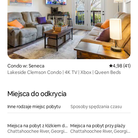
Condo w: Seneca
Średnia ocena:
4,98 (41)
Lakeside Clemson Condo | 4K TV | Xbox | Queen Beds
Miejsca do odkrycia
Inne rodzaje miejsc pobytu
Sposoby spędzania czasu
Miejsca na pobyt z łóżkiem dla osoby z niepełnosprawnością
Miejsca na pobyt przy plaży
Chattahoochee River, Georgia Bank
Chattahoochee River, Georgia Bank