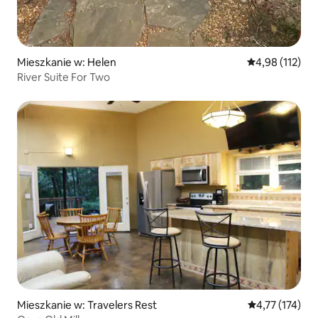
Mieszkanie w: Helen
Średnia ocena: 
4,98 (112)
River Suite For Two
Mieszkanie w: Travelers Rest
Średnia ocena: 
4,77 (174)