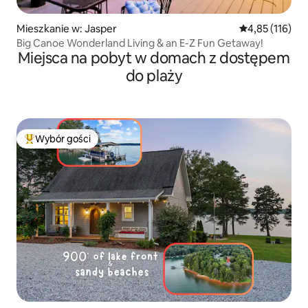
Mieszkanie w: Jasper
Średnia ocena: 
4,85 (116)
Big Canoe Wonderland Living & an E-Z Fun Getaway!
Miejsca na pobyt w domach z dostępem
do plaży
Wybór gości
Najpopularniejsze z kategorii Wybór gości