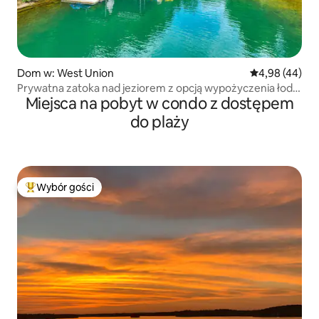
Dom w: West Union
Średnia ocena:
4,98 (44)
Prywatna zatoka nad jeziorem z opcją wypożyczenia łodzi
Miejsca na pobyt w condo z dostępem
lub skutera wodnego
do plaży
Wybór gości
Najpopularniejsze z kategorii Wybór gości