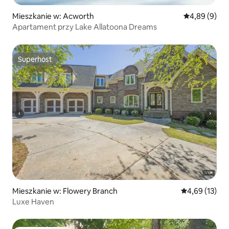
Mieszkanie w: Acworth
Średnia ocena
4,89 (9)
Apartament przy Lake Allatoona Dreams
Superhost
Superhost
Mieszkanie w: Flowery Branch
Średnia ocena:
4,69 (13)
Luxe Haven