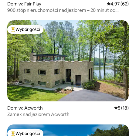
Dom w: Fair Play
Średnia ocena:
4,97 (62)
900 stóp nieruchomości nad jeziorem – 20 minut od
Clemson
Wybór gości
Najpopularniejsze z kategorii Wybór gości
Dom w: Acworth
Średnia oce
5 (18)
Zamek nad jeziorem Acworth
Wybór gości