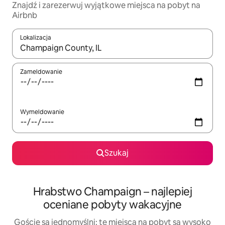
Znajdź i zarezerwuj wyjątkowe miejsca na pobyt na
Airbnb
Lokalizacja
Gdy wyniki będą dostępne, możesz poruszać się po nich za pom
Zameldowanie
Wymeldowanie
Szukaj
Hrabstwo Champaign – najlepiej
oceniane pobyty wakacyjne
Goście są jednomyślni: te miejsca na pobyt są wysoko