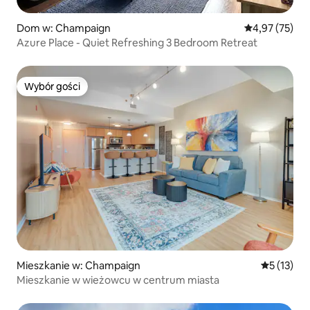
Dom w: Champaign
Średnia ocena:
4,97 (75)
Azure Place - Quiet Refreshing 3 Bedroom Retreat
Wybór gości
Wybór gości
Mieszkanie w: Champaign
Średnia oce
5 (13)
Mieszkanie w wieżowcu w centrum miasta