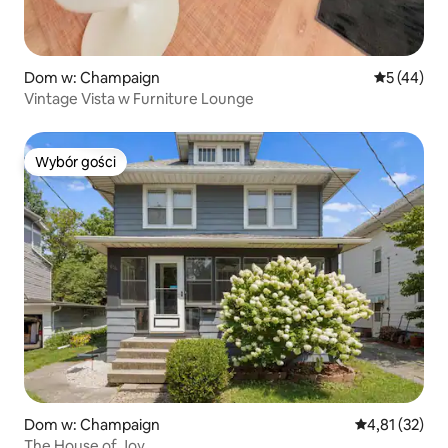
Dom w: Champaign
Średnia oce
5 (44)
Vintage Vista w Furniture Lounge
Wybór gości
Wybór gości
Dom w: Champaign
Średnia ocena:
4,81 (32)
The House of Joy