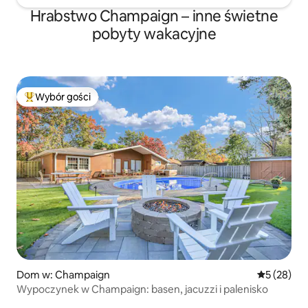
Hrabstwo Champaign – inne świetne
pobyty wakacyjne
Wybór gości
Najpopularniejsze z kategorii Wybór gości
Dom w: Champaign
Średnia oce
5 (28)
Wypoczynek w Champaign: basen, jacuzzi i palenisko