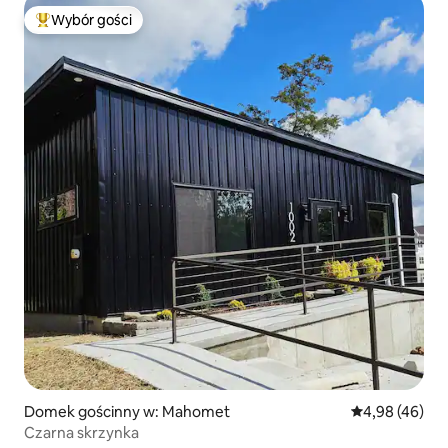
Wybór gości
Najpopularniejsze z kategorii Wybór gości
Domek gościnny w: Mahomet
Średnia ocena:
4,98 (46)
Czarna skrzynka