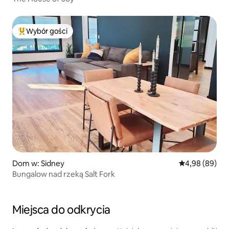
Wybór gości
Najpopularniejsze z kategorii Wybór gości
Dom w: Sidney
Średnia ocena:
4,98 (89)
Bungalow nad rzeką Salt Fork
Miejsca do odkrycia