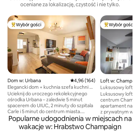
oceniane za lokalizację, czystość i nie tylko.
Wybór gości
Wybór gości
Najpopularniejsze z kategorii Wybór gości
Najpopularniejsze
Dom w: Urbana
Średnia ocena: 4,96 na 5, liczba 
4,96 (164)
Loft w: Champaig
Elegancki dom + kuchnia szefa kuchni w
Luksusowy loft w h
pobliżu UIUC, Carle, DT
Ucieknij do uroczego rekolekcyjnego
Luksusowy loft zal
ośrodka Urbana – zaledwie 5 minut
centrum Champai
spacerem do UIUC, 2 minuty do szpitala
apartament na dr
Carle i 5 minut do centrum miasta.
z prywatnym wejśc
Popularne udogodnienia w miejscach na
Położony w spokojnej okolicy, ale kilka
każdego, kto przy
kroków od kawiarni, restauracji, studiów
Sklepienie z odsło
wakacje w: Hrabstwo Champaign
jogi, parków, sklepów spożywczych i
wentylatory sufito
przystanku autobusowego. Idealne do
sterowane świetlik