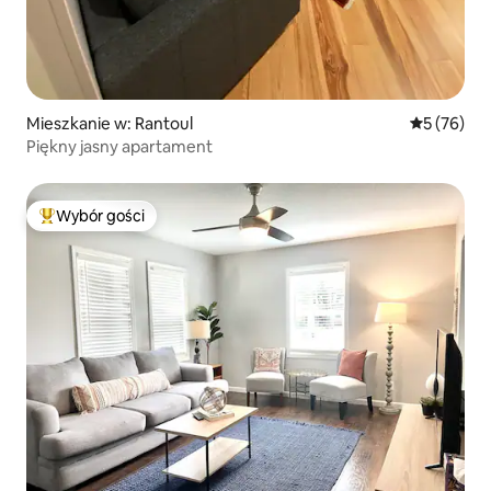
Mieszkanie w: Rantoul
Średnia oce
5 (76)
Piękny jasny apartament
Wybór gości
Najpopularniejsze z kategorii Wybór gości