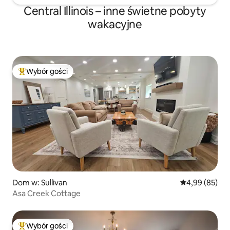
Central Illinois – inne świetne pobyty
wakacyjne
Wybór gości
Najpopularniejsze z kategorii Wybór gości
Dom w: Sullivan
Średnia ocena:
4,99 (85)
Asa Creek Cottage
Wybór gości