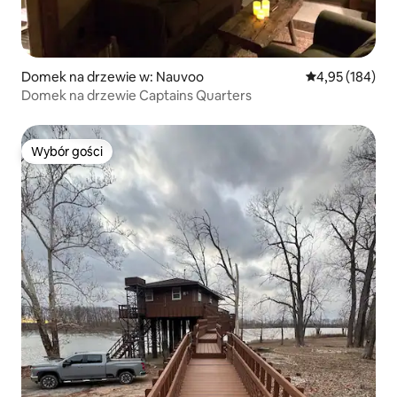
Domek na drzewie w: Nauvoo
Średnia ocena: 
4,95 (184)
Domek na drzewie Captains Quarters
Wybór gości
Wybór gości