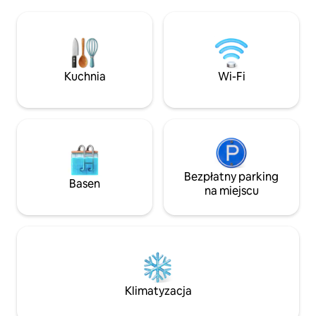
łazienką, łóżkiem
podziwiając zachód słońca. To wiejskie
przestronną wera
miejsce na wypoczynek dla par lub osób
zabytkowymi witr
podróżujących samotnie, które chcą
wanną do kąpieli 
poczuć więź z naturą. Jest to idealne,
(kwiecień-listopad
spokojne miejsce na pobyt z puponami.
hobbystycznej. Zo
Kuchnia
Wi-Fi
Audrey's Abode, kt
Zwierzęta są mile 
pobieramy opłatę 
w wysokości 35 U
Bezpłatny parking
Basen
na miejscu
Klimatyzacja