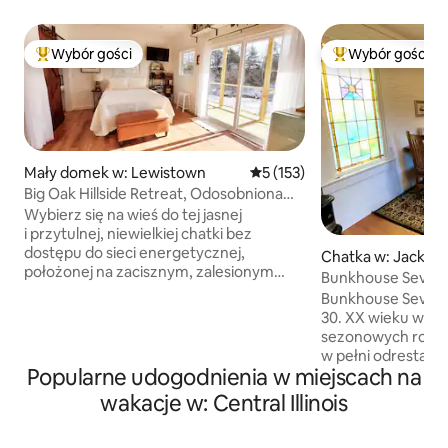
Wybór gości
Wybór gości
Najpopularniejsze z kategorii Wybór gości
Najpopularniejsze
Mały domek w: Lewistown
Średnia ocena: 5 na 5, liczba 
5 (153)
Big Oak Hillside Retreat, Odosobniona
mała chatka
Wybierz się na wieś do tej jasnej
i przytulnej, niewielkiej chatki bez
dostępu do sieci energetycznej,
Chatka w: Jacksonv
położonej na zacisznym, zalesionym
Bunkhouse Seven
zboczu wzgórza na naszej 44-
Bunkhouse Sevent
hektarowej farmie. Ten dom na łonie
30. XX wieku wyk
natury charakteryzuje się nowoczesnym
sezonowych robot
wnętrzem w stylu wiejskiego domu
w pełni odrestau
z rustykalnymi akcentami. Poświęć
Popularne udogodnienia w miejscach na
barak z wszystki
chwilę na relaks na werandzie
udogodnieniami z
wakacje w: Central Illinois
w wygodnych krzesłach Adirondack
komfortowy wypoc
wykonanych przez Amiszów. Włącz
par, z w pełni wy
płytę i delektuj się kieliszkiem wina,