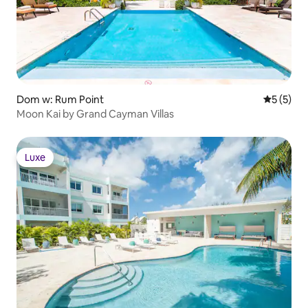
Dom w: Rum Point
Średnia oc
5 (5)
Moon Kai by Grand Cayman Villas
Luxe
Luxe