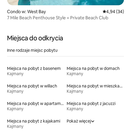
Condo w: West Bay
Średnia ocena:
4,94 (34)
7 Mile Beach Penthouse Style + Private Beach Club
Miejsca do odkrycia
Inne rodzaje miejsc pobytu
Miejsca na pobyt z basenem
Miejsca na pobyt w domach
Kajmany
Kajmany
Miejsca na pobyt w willach
Miejsca na pobyt w mieszkaniach typu condo
Kajmany
Kajmany
Miejsca na pobyt w apartamentach z obsługą
Miejsca na pobyt z jacuzzi
Kajmany
Kajmany
Miejsca na pobyt z kajakami
Pokaż więcej
Kajmany