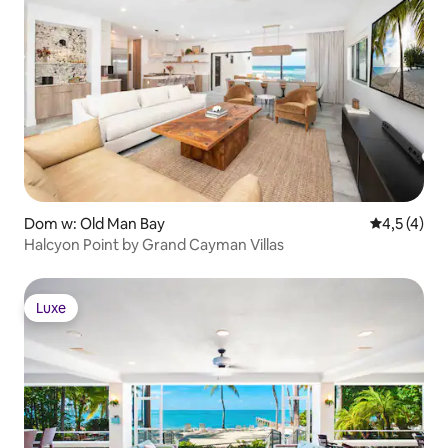
Dom w: Old Man Bay
Średnia ocen
4,5 (4)
Halcyon Point by Grand Cayman Villas
Luxe
Luxe