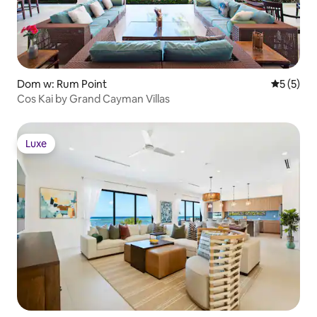
Dom w: Rum Point
Średnia oc
5 (5)
Cos Kai by Grand Cayman Villas
Luxe
Luxe