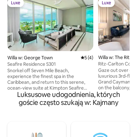
Luxe
Luxe
Luxe
Luxe
Willa w: The Ritz
Willa w: George Town
Średnia ocena: 5 na 5, liczb
5 (4)
n, Seven Mile Bea
Ritz-Carlton Con
Seafire Residence S301
Islands
Residences Rental
Gaze out over oce
Snorkel off Seven Mile Beach,
luxurious 3rd-floor
experience the finest spa in the
Grand Cayman. Sit 
Caribbean, and return to this serene,
on the balcony, si
ocean-view suite at Kimpton Seafire
Luksusowe udogodnienia, których
begins to set. Afte
Resort. Named for the fiery glow of the
Mile Beach to find
sunset off Grand Cayman's west coast,
goście często szukają w: Kajmany
bar and maybe do a
this lifestyle resort has been ranked
sand. In the mornin
among the region's best, with a wide
reef diving advent
array of sport, wellness, and dining
to a day at the spa. Copyright © Luxu
offerings. The suite itself enjoys
Retreats. All rights res
panoramic ocean views and features
& BATHROOM • Bed
everything you need for a rejuvenating