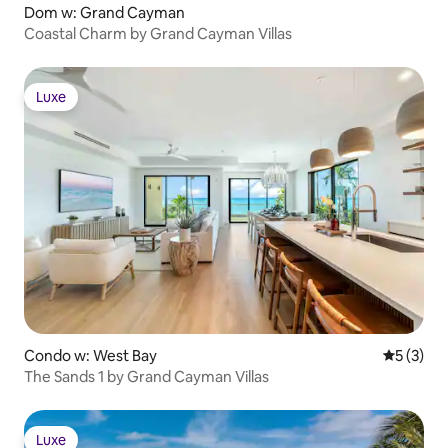
Dom w: Grand Cayman
Coastal Charm by Grand Cayman Villas
Luxe
Luxe
Condo w: West Bay
Średnia oc
5 (3)
The Sands 1 by Grand Cayman Villas
Luxe