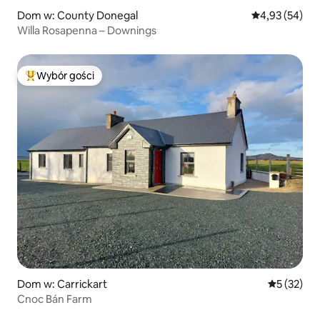
Dom w: County Donegal
Średnia ocena:
4,93 (54)
Willa Rosapenna – Downings
Wybór gości
Najpopularniejsze z kategorii Wybór gości
Dom w: Carrickart
Średnia oce
5 (32)
Cnoc Bán Farm