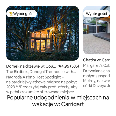
Wybór gości
Wybór gości
Najpopularniejsze z kategorii Wybór gości
Wybór gości
Chatka w: Carrick
Margaret's Cabin –
Domek na drzewie w: Coun
Średnia ocena: 4,99 na 5, liczba 
4,99 (535)
zatokę Mulroy
Drewniana chata d
ty Donegal
The Birdbox, Donegal Treehouse with
małym gospodarst
Glenveagh view
Nagroda Airbnb Host Spotlight –
Mulroy, nazwana n
najbardziej wyjątkowe miejsce na pobyt
córki Daveya John
2023 ***Przeczytaj cały profil oferty, aby
domku górskiego w
w pełni zrozumieć oferowane miejsce
bardziej teksturow
Popularne udogodnienia w miejscach na
przed dokonaniem rezerwacji.***
w kolorze wrzosu
Birdbox w Neadú to przytulny, ręcznie
wakacje w: Carrigart
sofa, zagłówek z 
wykonany domek na drzewie położony
Donegal. Na zada
na gałęziach pięknych, dojrzałych
znajduje się prywat