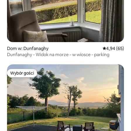
Dom w: Dunfanaghy
Średnia ocena:
4,94 (65)
Dunfanaghy - Widok na morze - w wiosce - parking
Wybór gości
Wybór gości