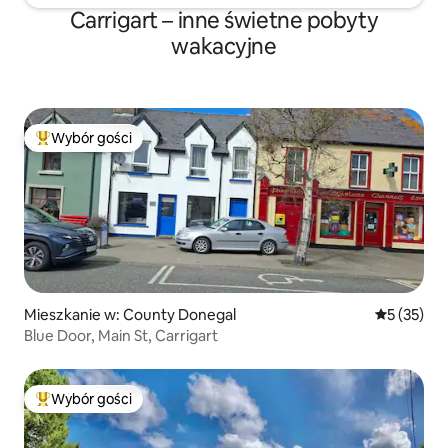
Carrigart – inne świetne pobyty
wakacyjne
Wybór gości
Najpopularniejsze z kategorii Wybór gości
Mieszkanie w: County Donegal
Średnia oce
5 (35)
Blue Door, Main St, Carrigart
Wybór gości
Najpopularniejsze z kategorii Wybór gości