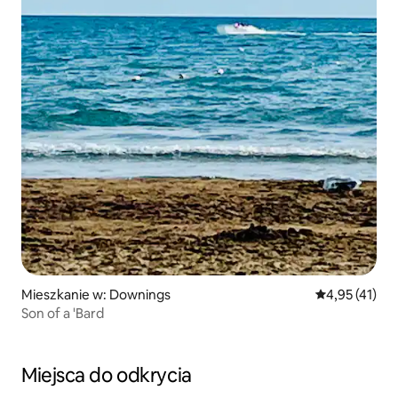
Mieszkanie w: Downings
Średnia ocena:
4,95 (41)
Son of a 'Bard
Miejsca do odkrycia