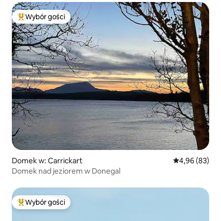
Wybór gości
Najpopularniejsze z kategorii Wybór gości
Domek w: Carrickart
Średnia ocena:
4,96 (83)
Domek nad jeziorem w Donegal
Wybór gości
Najpopularniejsze z kategorii Wybór gości