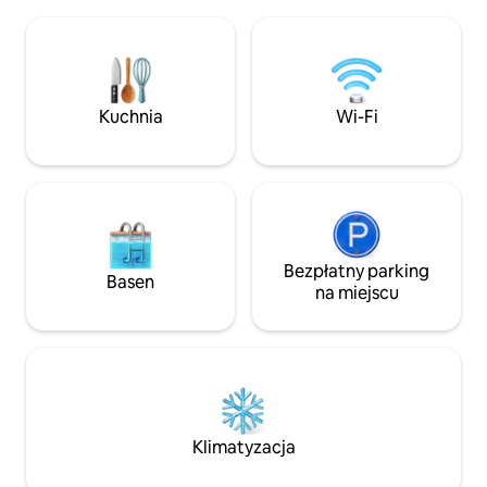
dębów i sosen szkockich na terenie
roztacza się widok
naszej posiadłości. Z przodu rozciągają
sauna z gorącymi
się oszałamiające widoki na Park
przeznaczona wył
Narodowy Glenveagh. W niewielkiej
gości, a po drugiej
odległości od trasy The Wild Atlantic
znajduje się pokój 
Way, The Birdbox jest idealnym
Kuchnia
Wi-Fi
Downings i pól go
miejscem na przyjemny, spokojny
wypoczynek lub świetną bazą
wypadową do odkrywania Donegal.
Bezpłatny parking
Basen
na miejscu
Klimatyzacja