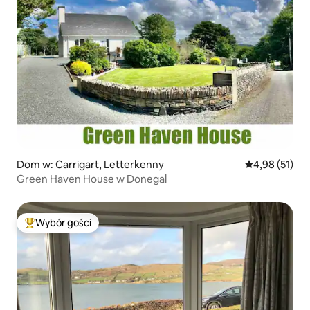
Dom w: Carrigart, Letterkenny
Średnia ocena:
4,98 (51)
Green Haven House w Donegal
Wybór gości
Najpopularniejsze z kategorii Wybór gości