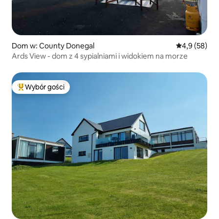
Dom w: County Donegal
Średnia ocena
4,9 (58)
Ards View - dom z 4 sypialniami i widokiem na morze
Wybór gości
Najpopularniejsze z kategorii Wybór gości