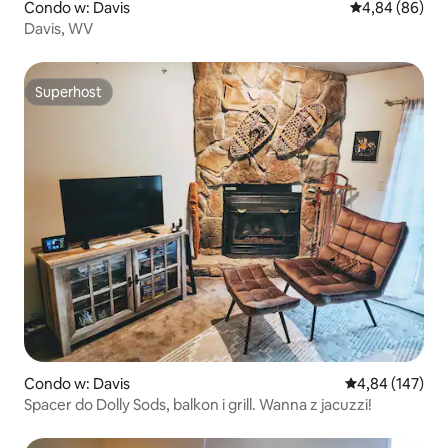
Condo w: Davis
Średnia ocena:
4,84 (86)
Davis, WV
Superhost
Superhost
Condo w: Davis
Średnia ocena: 
4,84 (147)
Spacer do Dolly Sods, balkon i grill. Wanna z jacuzzi!