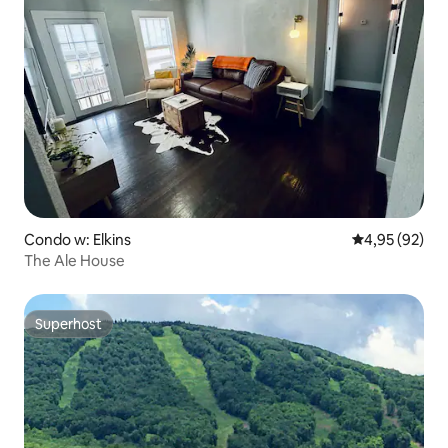
Condo w: Elkins
Średnia ocena:
4,95 (92)
The Ale House
Superhost
Superhost