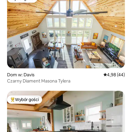
Wybór gości
Dom w: Davis
Średnia ocena:
4,98 (44)
Czarny Diament Masona Tylera
Wybór gości
Najpopularniejsze z kategorii Wybór gości