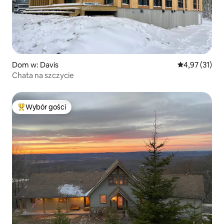
Dom w: Davis
Średnia ocena:
4,97 (31)
Chata na szczycie
Wybór gości
Najpopularniejsze z kategorii Wybór gości