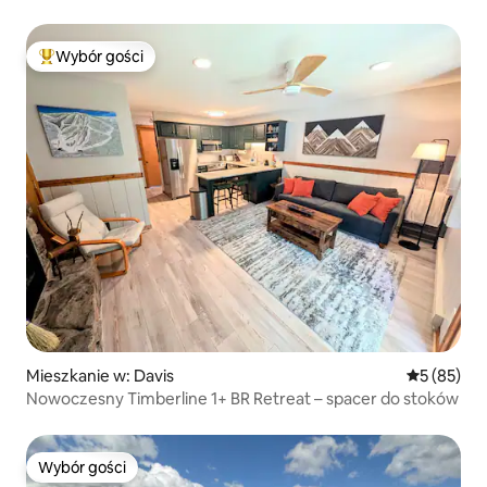
Wybór gości
Najpopularniejsze z kategorii Wybór gości
Mieszkanie w: Davis
Średnia oce
5 (85)
Nowoczesny Timberline 1+ BR Retreat – spacer do stoków
Wybór gości
Wybór gości