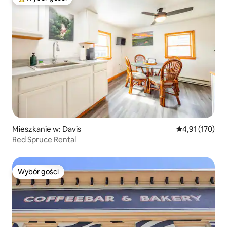
Najpopularniejsze z kategorii Wybór gości
Mieszkanie w: Davis
Średnia ocena: 
4,91 (170)
Red Spruce Rental
Wybór gości
Wybór gości