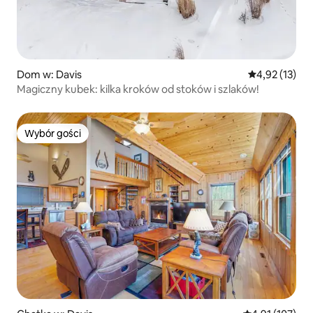
Dom w: Davis
Średnia ocena:
4,92 (13)
Magiczny kubek: kilka kroków od stoków i szlaków!
Wybór gości
Wybór gości