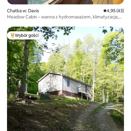
Chatka w: Davis
Średnia ocena:
4,95 (43)
Meadow Cabin – wanna z hydromasażem, klimatyzacja,
łóżko typu king, pokój gier
Wybór gości
Najpopularniejsze z kategorii Wybór gości