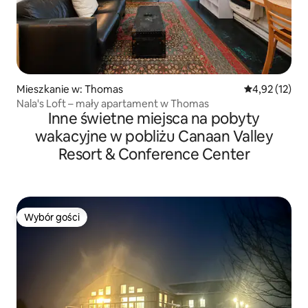
Mieszkanie w: Thomas
Średnia ocena:
4,92 (12)
Nala's Loft – mały apartament w Thomas
Inne świetne miejsca na pobyty
wakacyjne w pobliżu Canaan Valley
Resort & Conference Center
Wybór gości
Wybór gości