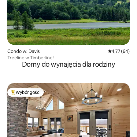
Condo w: Davis
Średnia ocena:
4,77 (64)
Treeline w Timberline!
Domy do wynajęcia dla rodziny
Wybór gości
Najpopularniejsze z kategorii Wybór gości