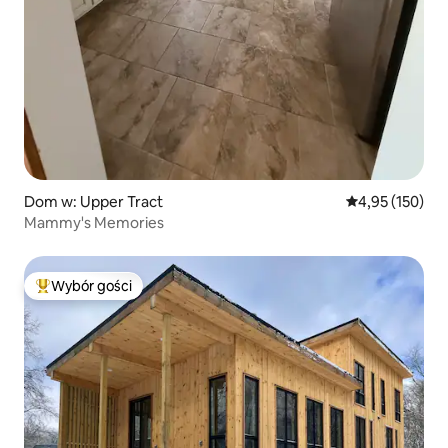
Dom w: Upper Tract
Średnia ocena: 
4,95 (150)
Mammy's Memories
Wybór gości
Najpopularniejsze z kategorii Wybór gości