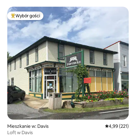
Wybór gości
Najpopularniejsze z kategorii Wybór gości
Mieszkanie w: Davis
Średnia ocena: 
4,99 (221)
Loft w Davis