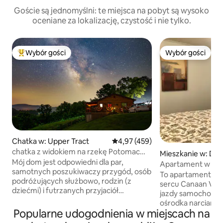
Goście są jednomyślni: te miejsca na pobyt są wysoko
oceniane za lokalizację, czystość i nie tylko.
Wybór gości
Wybór gości
Najpopularniejsze z kategorii Wybór gości
Wybór gości
Chatka w: Upper Tract
Średnia ocena: 4,97 na 5, liczba 
4,97 (459)
chatka z widokiem na rzekę Potomac
Mieszkanie w: Dav
w Smoke Hole z Wi-Fi
Mój dom jest odpowiedni dla par,
Apartament w piwn
samotnych poszukiwaczy przygód, osób
To apartament w 
podróżujących służbowo, rodzin (z
sercu Canaan Valle
dziećmi) i futrzanych przyjaciół
jazdy samochodem
(zwierząt). Opłata za zwierzę wynosi
ośrodka narciarsk
50,00 USD za psa, maksymalnie 2 psy.
Popularne udogodnienia w miejscach na
ośrodka narciarsk
Znajduje się tuż nad wejściem do Smoke
niesamowicie fajn