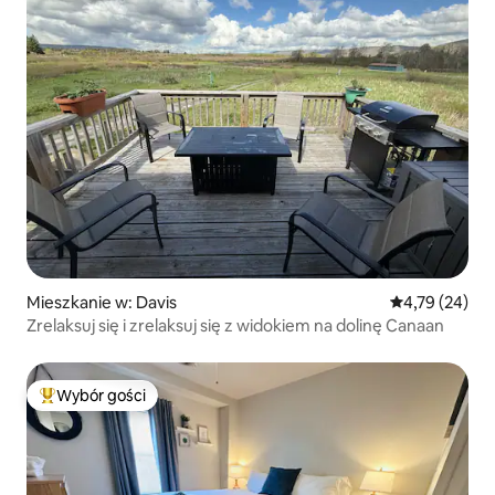
Mieszkanie w: Davis
Średnia ocena:
4,79 (24)
Zrelaksuj się i zrelaksuj się z widokiem na dolinę Canaan
Wybór gości
Najpopularniejsze z kategorii Wybór gości