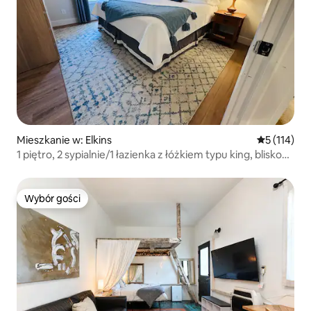
Mieszkanie w: Elkins
Średnia ocen
5 (114)
1 piętro, 2 sypialnie/1 łazienka z łóżkiem typu king, blisko
centrum
Wybór gości
Wybór gości