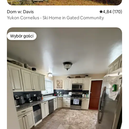
Dom w: Davis
Średnia ocena: 
4,84 (170)
Yukon Cornelius - Ski Home in Gated Community
Wybór gości
Wybór gości