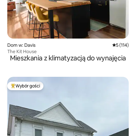
Dom w: Davis
Średnia ocen
5 (114)
The Kit House
Mieszkania z klimatyzacją do wynajęcia
Wybór gości
Najpopularniejsze z kategorii Wybór gości