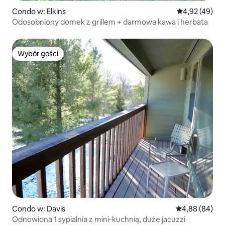
Condo w: Elkins
Średnia ocena:
4,92 (49)
Odosobniony domek z grillem + darmowa kawa i herbata
Wybór gości
Wybór gości
Condo w: Davis
Średnia ocena:
4,88 (84)
Odnowiona 1 sypialnia z mini-kuchnią, duże jacuzzi