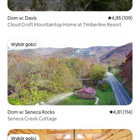
Dom w: Davis
Średnia ocena: 
4,95 (109)
Cloud Croft Mountaintop Home at Timberline Resort
Wybór gości
Wybór gości
Dom w: Seneca Rocks
Średnia ocena: 
4,81 (114)
Seneca Creek Cottage
Wybór gości