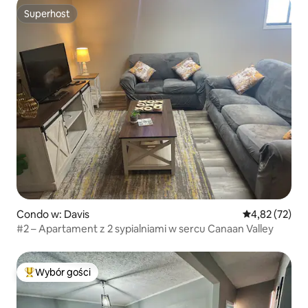
Superhost
Superhost
Condo w: Davis
Średnia ocena:
4,82 (72)
#2 – Apartament z 2 sypialniami w sercu Canaan Valley
Wybór gości
Najpopularniejsze z kategorii Wybór gości