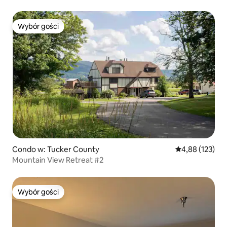
Wybór gości
Wybór gości
Condo w: Tucker County
Średnia ocena: 
4,88 (123)
Mountain View Retreat #2
Wybór gości
Wybór gości