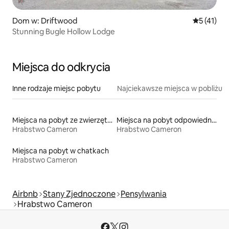
Dom w: Driftwood
Średnia oce
5 (41)
Stunning Bugle Hollow Lodge
Miejsca do odkrycia
Inne rodzaje miejsc pobytu
Najciekawsze miejsca w pobliżu
Miejsca na pobyt ze zwierzętami
Miejsca na pobyt odpowiednie dla rodzin
Hrabstwo Cameron
Hrabstwo Cameron
Miejsca na pobyt w chatkach
Hrabstwo Cameron
Airbnb
Stany Zjednoczone
Pensylwania
Hrabstwo Cameron