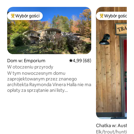
Wybór gości
Wybór gości
Najpopularniejsze z kategorii Wybór gości
Najpopularniejsze
Dom w: Emporium
Średnia ocena: 4,99 na 5, liczba
4,99 (68)
W otoczeniu przyrody
W tym nowoczesnym domu
zaprojektowanym przez znanego
architekta Raymonda Vinera Halla nie ma
opłaty za sprzątanie ani listy
obowiązków do wykonania przed
wymeldowaniem. Położony w górach
Allegheny, pośród ogrodów i
przylegającej szklarni oraz sto jardów od
Sinnemahoning Creek, jest idealnym
miejscem na wypoczynek dla
Chatka w: Austin
miłośników przyrody, ale wciąż tylko milę
Elk/trout/hunting