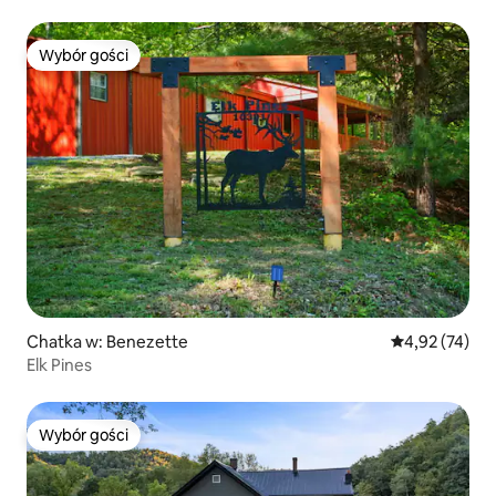
Wybór gości
Wybór gości
Chatka w: Benezette
Średnia ocena:
4,92 (74)
Elk Pines
Wybór gości
Wybór gości