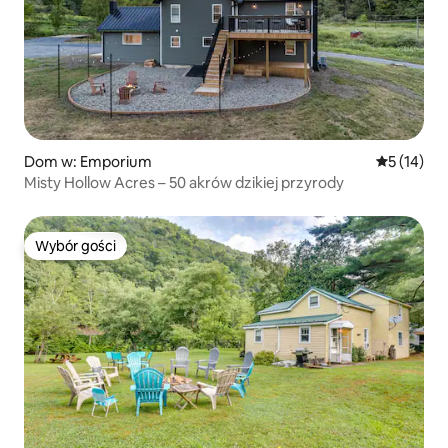
Dom w: Emporium
Średnia oce
5 (14)
Misty Hollow Acres – 50 akrów dzikiej przyrody
Wybór gości
Wybór gości