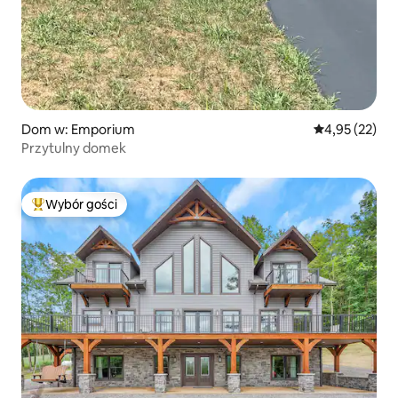
Dom w: Emporium
Średnia ocena:
4,95 (22)
Przytulny domek
Wybór gości
Najpopularniejsze z kategorii Wybór gości