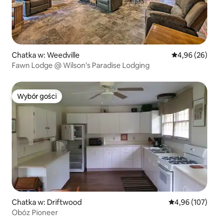
Chatka w: Weedville
Średnia ocena:
4,96 (26)
Fawn Lodge @ Wilson's Paradise Lodging
Wybór gości
Wybór gości
Chatka w: Driftwood
Średnia ocena: 
4,96 (107)
Obóz Pioneer