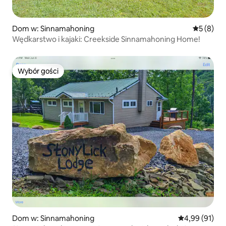
Dom w: Sinnamahoning
Średnia oc
5 (8)
Wędkarstwo i kajaki: Creekside Sinnamahoning Home!
Wybór gości
Wybór gości
Dom w: Sinnamahoning
Średnia ocena:
4,99 (91)