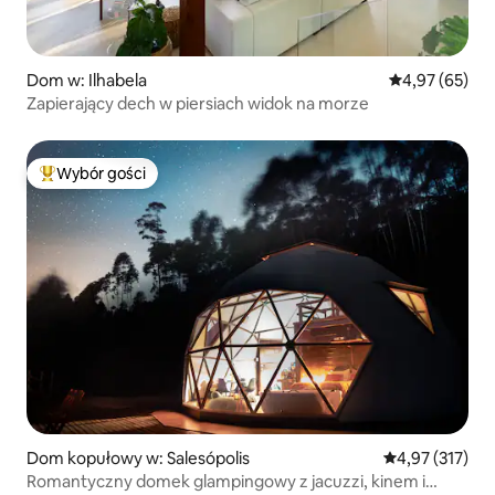
Dom w: Ilhabela
Średnia ocena:
4,97 (65)
Zapierający dech w piersiach widok na morze
Wybór gości
Najpopularniejsze z kategorii Wybór gości
Dom kopułowy w: Salesópolis
Średnia ocena: 
4,97 (317)
Romantyczny domek glampingowy z jacuzzi, kinem i