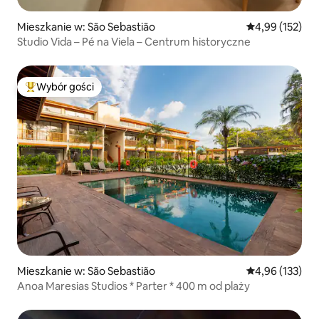
Mieszkanie w: São Sebastião
Średnia ocena: 
4,99 (152)
Studio Vida – Pé na Viela – Centrum historyczne
Wybór gości
Najpopularniejsze z kategorii Wybór gości
Mieszkanie w: São Sebastião
Średnia ocena: 
4,96 (133)
Anoa Maresias Studios * Parter * 400 m od plaży