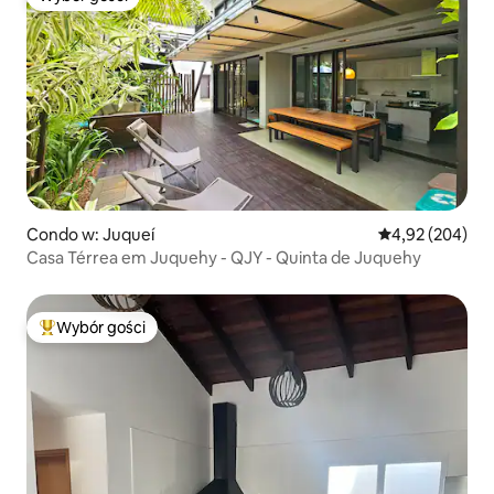
Wybór gości
Condo w: Juqueí
Średnia ocena: 
4,92 (204)
Casa Térrea em Juquehy - QJY - Quinta de Juquehy
Wybór gości
Najpopularniejsze z kategorii Wybór gości