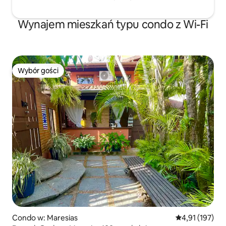
Wynajem mieszkań typu condo z Wi-Fi
Wybór gości
Wybór gości
Condo w: Maresias
Średnia ocena: 
4,91 (197)