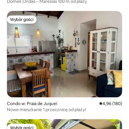
Domek Ondas – Maresias 100 m od plaży
Wybór gości
Wybór gości
Condo w: Praia de Juqueí
Średnia ocena: 
4,96 (180)
Nowe mieszkanie 1 przecznicę od plaży!
Wybór gości