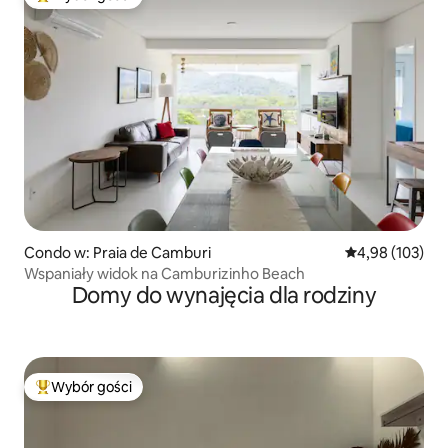
Najpopularniejsze z kategorii Wybór gości
Condo w: Praia de Camburi
Średnia ocena: 
4,98 (103)
Wspaniały widok na Camburizinho Beach
Domy do wynajęcia dla rodziny
Wybór gości
Najpopularniejsze z kategorii Wybór gości