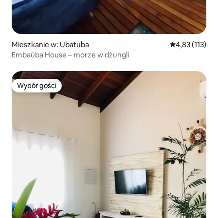
Mieszkanie w: Ubatuba
Średnia ocena: 
4,83 (113)
Embaúba House – morze w dżungli
Wybór gości
Wybór gości