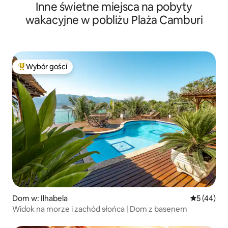
Inne świetne miejsca na pobyty
wakacyjne w pobliżu Plaża Camburi
Wybór gości
Najpopularniejsze z kategorii Wybór gości
Dom w: Ilhabela
Średnia oce
5 (44)
Widok na morze i zachód słońca | Dom z basenem