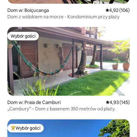
Dom w: Boiçucanga
Średnia ocena: 
4,92 (106)
Dom z widokiem na morze - Kondominium przy plaży
Wybór gości
Wybór gości
Dom w: Praia de Camburí
Średnia ocena: 
4,93 (145)
„Cambury” – Dom z basenem 350 metrów od plaży.
Wybór gości
Najpopularniejsze z kategorii Wybór gości