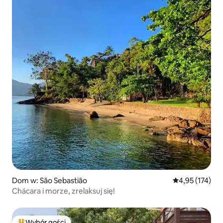
Dom w: São Sebastião
Średnia ocena: 
4,95 (174)
Chácara i morze, zrelaksuj się!
Wybór gości