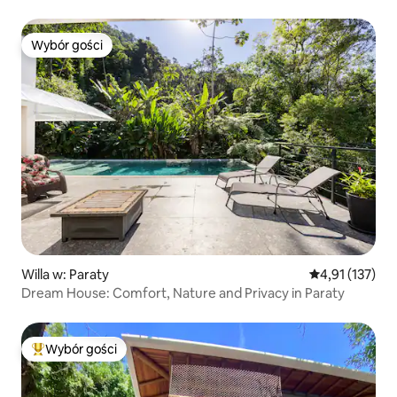
widokiem
Wybór gości
Wybór gości
Willa w: Paraty
Średnia ocena: 
4,91 (137)
Dream House: Comfort, Nature and Privacy in Paraty
Wybór gości
Najpopularniejsze z kategorii Wybór gości