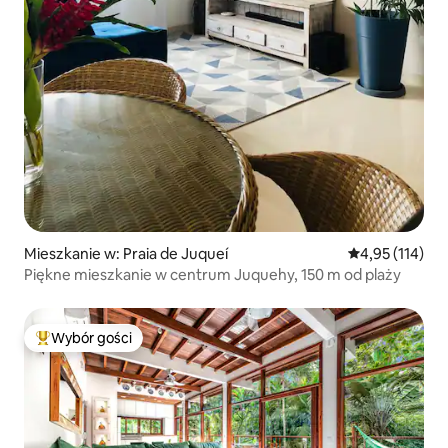
Mieszkanie w: Praia de Juqueí
Średnia ocena: 
4,95 (114)
Piękne mieszkanie w centrum Juquehy, 150 m od plaży
Wybór gości
Najpopularniejsze z kategorii Wybór gości