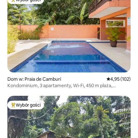
Najpopularniejsze z kategorii Wybór gości
Dom w: Praia de Camburí
Średnia ocena: 
4,95 (102)
Kondominium, 3 apartamenty, Wi-Fi, 450 m plaża,
klimatyzacja
Wybór gości
Najpopularniejsze z kategorii Wybór gości