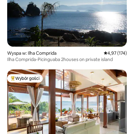
Wyspa w: Ilha Comprida
Średnia ocena: 
4,97 (174)
Ilha Comprida-Picinguaba 2houses on private island
Wybór gości
Najpopularniejsze z kategorii Wybór gości