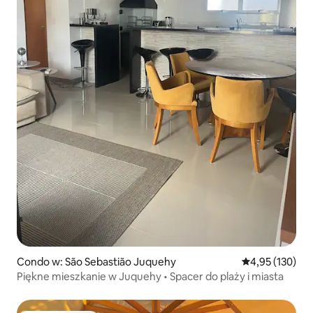
Condo w: São Sebastião Juquehy
Średnia ocena: 
4,95 (130)
Piękne mieszkanie w Juquehy • Spacer do plaży i miasta