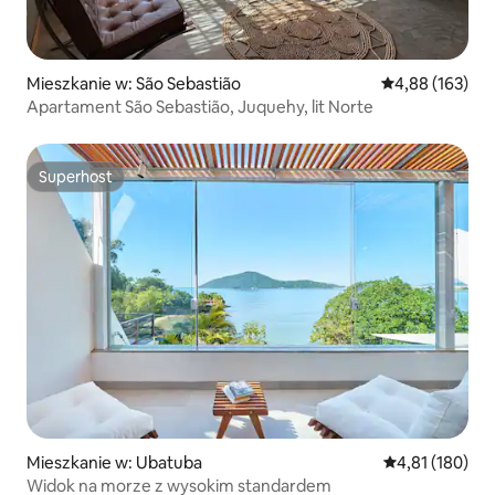
Mieszkanie w: São Sebastião
Średnia ocena: 
4,88 (163)
Apartament São Sebastião, Juquehy, lit Norte
Superhost
Superhost
Mieszkanie w: Ubatuba
Średnia ocena: 
4,81 (180)
Widok na morze z wysokim standardem