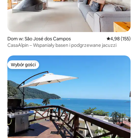
Dom w: São José dos Campos
Średnia ocena: 
4,98 (155)
CasaAlpin – Wspaniały basen i podgrzewane jacuzzi
Wybór gości
Wybór gości