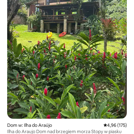
Dom w: Ilha do Araújo
Średnia ocena: 
4,96 (175)
Ilha do Araujo Dom nad brzegiem morza Stopy w piasku