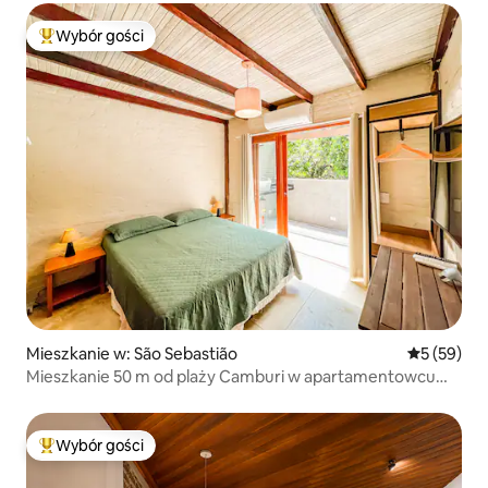
Wybór gości
Najpopularniejsze z kategorii Wybór gości
Mieszkanie w: São Sebastião
Średnia oce
5 (59)
Mieszkanie 50 m od plaży Camburi w apartamentowcu
z centrum handlowym
Wybór gości
Najpopularniejsze z kategorii Wybór gości