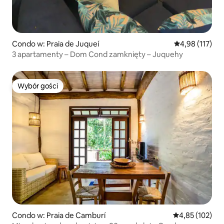
Condo w: Praia de Juqueí
Średnia ocena: 
4,98 (117)
3 apartamenty – Dom Cond zamknięty – Juquehy
Wybór gości
Wybór gości
Condo w: Praia de Camburí
Średnia ocena: 
4,85 (102)