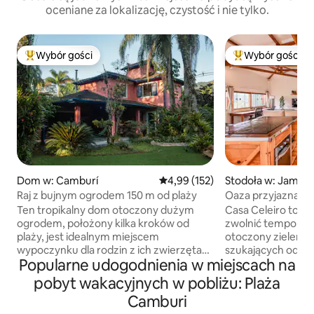
oceniane za lokalizację, czystość i nie tylko.
Wybór gości
Wybór gości
Najpopularniejsze z kategorii Wybór gości
Najpopularniejsze
Dom w: Camburí
Średnia ocena: 4,99 na 5, liczba 
4,99 (152)
Stodoła w: Jambei
Raj z bujnym ogrodem 150 m od plaży
Oaza przyjazna z
i naturą
Ten tropikalny dom otoczony dużym
Casa Celeiro to id
ogrodem, położony kilka kroków od
zwolnić tempo. Prz
plaży, jest idealnym miejscem
otoczony zielenią, 
wypoczynku dla rodzin z ich zwierzętami
szukających odpoc
Popularne udogodnienia w miejscach na
(maksymalnie 2). Dom ma 4 sypialnie i
to na specjalny w
może pomieścić do 10 osób. Na parterze
miniaturową wypr
pobyt wakacyjnych w pobliżu: Plaża
znajduje się apartament, idealny dla
tygodnia. Zrelaksuj się w podgrzewanym
Camburi
osób starszych lub osób o ograniczonej
jacuzzi ofuro z h