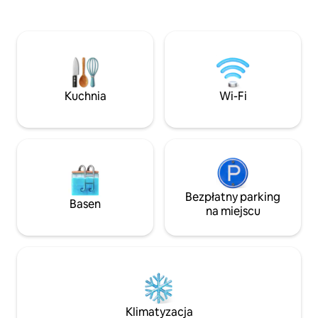
sprawności ruchowej. Wszystkie
korzystaj z zadasz
pomieszczenia są klimatyzowane, w tym
zwierzak może s
kuchnia, a w salonie znajduje się
ogrodzonym i be
przytulny kominek. Wyróżniają się
To idealne miejsc
przestrzenie zewnętrzne z zadaszonym
zmienić scenerię, 
tarasem, dużym stołem, sofami,
i ponownie połącz
hamakami i grillem, a także tropikalnym
zwierzakiem u Tw
Kuchnia
Wi-Fi
ogrodem oświetlanym w nocy.
Bezpłatny parking
Basen
na miejscu
Klimatyzacja