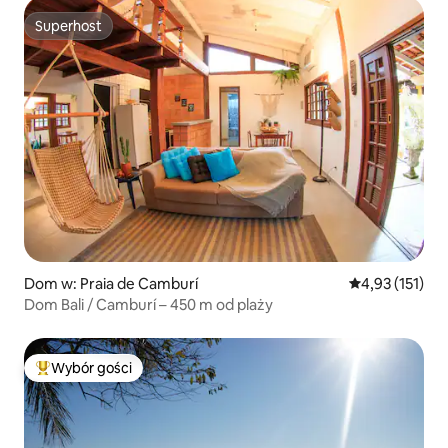
Superhost
Superhost
Dom w: Praia de Camburí
Średnia ocena: 
4,93 (151)
Dom Bali / Camburí – 450 m od plaży
Wybór gości
Najpopularniejsze z kategorii Wybór gości