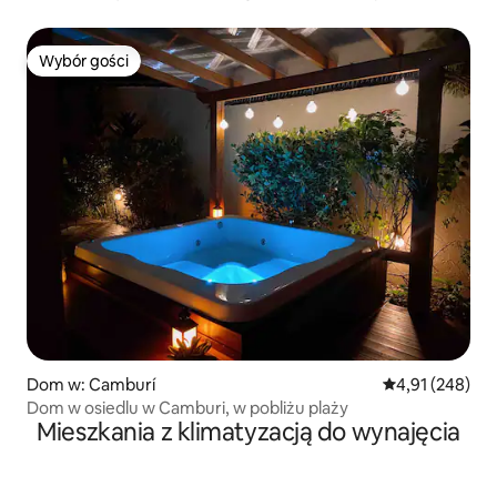
Wybór gości
Wybór gości
Dom w: Camburí
Średnia ocena: 
4,91 (248)
Dom w osiedlu w Camburi, w pobliżu plaży
Mieszkania z klimatyzacją do wynajęcia