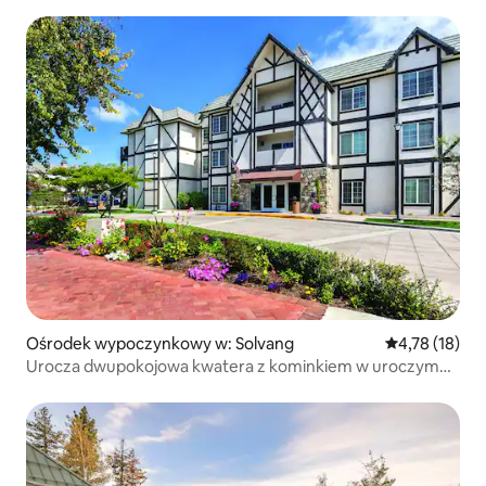
Ośrodek wypoczynkowy w: Solvang
Średnia ocena:
4,78 (18)
Urocza dwupokojowa kwatera z kominkiem w uroczym
Solvang!