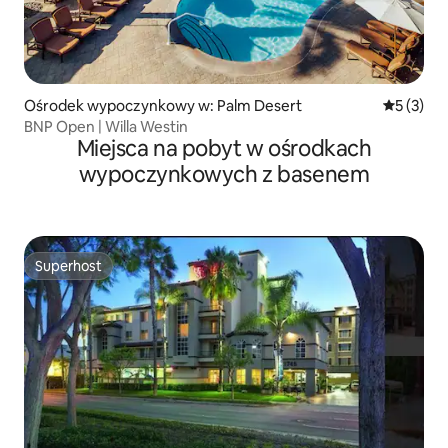
Ośrodek wypoczynkowy w: Palm Desert
Średnia oc
5 (3)
BNP Open | Willa Westin
Miejsca na pobyt w ośrodkach
wypoczynkowych z basenem
Superhost
Superhost