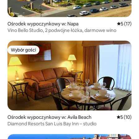
Ośrodek wypoczynkowy w: Napa
Średnia oce
5 (17)
Vino Bello Studio, 2 podwójne łóżka, darmowe wino
Wybór gości
Wybór gości
Ośrodek wypoczynkowy w: Avila Beach
Średnia oce
5 (10)
Diamond Resorts San Luis Bay Inn – studio