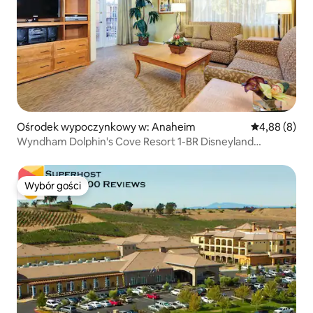
Ośrodek wypoczynkowy w: Anaheim
Średnia ocena
4,88 (8)
Wyndham Dolphin's Cove Resort 1-BR Disneyland
Kalifornia
Wybór gości
Wybór gości