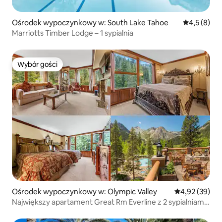
Ośrodek wypoczynkowy w: South Lake Tahoe
Średnia ocen
4,5 (8)
Marriotts Timber Lodge – 1 sypialnia
Wybór gości
Wybór gości
Ośrodek wypoczynkowy w: Olympic Valley
Średnia ocena:
4,92 (39)
Największy apartament Great Rm Everline z 2 sypialniami
– dla 8 osób – jednostka końcowa