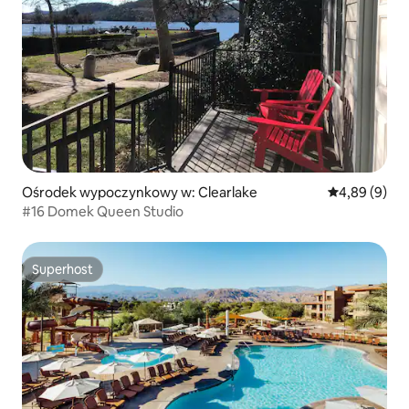
Ośrodek wypoczynkowy w: Clearlake
Średnia ocena
4,89 (9)
#16 Domek Queen Studio
Superhost
Superhost