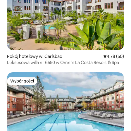
Pokój hotelowy w: Carlsbad
Średnia ocena:
4,78 (50)
Luksusowa willa nr 6550 w Omni's La Costa Resort & Spa
Wybór gości
Wybór gości