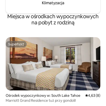
Klimatyzacja
Miejsca w ośrodkach wypoczynkowych
na pobyt z rodziną
Superhost
Superhost
Ośrodek wypoczynkowy w: South Lake Tahoe
Średnia ocena
4,63 (8)
Marriott Grand Residence tuż przy gondoli!