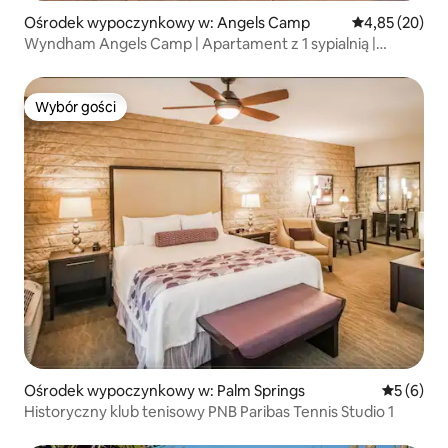
Ośrodek wypoczynkowy w: Angels Camp
Średnia ocena:
4,85 (20)
Wyndham Angels Camp | Apartament z 1 sypialnią |
Udogodnienia w ośrodku wypoczynkowym
Wybór gości
Wybór gości
Ośrodek wypoczynkowy w: Palm Springs
Średnia oc
5 (6)
Historyczny klub tenisowy PNB Paribas Tennis Studio 1