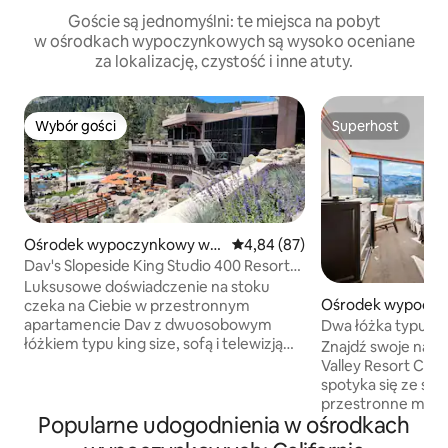
Goście są jednomyślni: te miejsca na pobyt
w ośrodkach wypoczynkowych są wysoko oceniane
za lokalizację, czystość i inne atuty.
Wybór gości
Superhost
Wybór gości
Superhost
Ośrodek wypoczynkowy w:
Średnia ocena: 4,84 na 5, liczba
4,84 (87)
Olympic Valley
Dav's Slopeside King Studio 400 Resort
Road
Luksusowe doświadczenie na stoku
Ośrodek wypoczy
czeka na Ciebie w przestronnym
Olympic Valley
apartamencie Dav z dwuosobowym
Dwa łóżka typu Qu
łóżkiem typu king size, sofą i telewizją
brak opłat resort
Znajdź swoje nas
kablową premium/HBO, położonym w
Valley Resort Chai
ośrodku wypoczynkowym i spa w
spotyka się ze sto
jednym z najlepszych ośrodków
przestronne miesz
narciarskich Conde Nast w Ameryce
Popularne udogodnienia w ośrodkach
Resort & Spa to id
Północnej. Ciesz się dwoma
wypoczynek dla ro