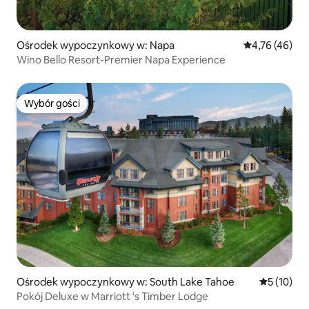
Ośrodek wypoczynkowy w: Napa
Średnia ocena:
4,76 (46)
Wino Bello Resort-Premier Napa Experience
Wybór gości
Wybór gości
Ośrodek wypoczynkowy w: South Lake Tahoe
Średnia oce
5 (10)
Pokój Deluxe w Marriott 's Timber Lodge