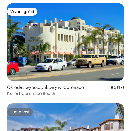
Wybór gości
Wybór gości
Ośrodek wypoczynkowy w: Coronado
Średnia oce
5 (17)
Kurort Coronado Beach
Superhost
Superhost