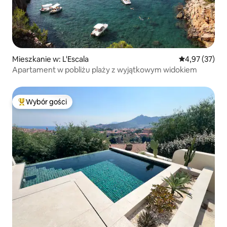
Mieszkanie w: L'Escala
Średnia ocena:
4,97 (37)
Apartament w pobliżu plaży z wyjątkowym widokiem
Wybór gości
Najpopularniejsze z kategorii Wybór gości