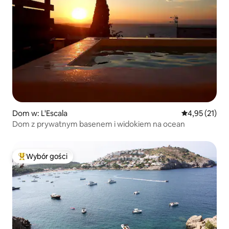
Dom w: L'Escala
Średnia ocena:
4,95 (21)
Dom z prywatnym basenem i widokiem na ocean
Wybór gości
Najpopularniejsze z kategorii Wybór gości