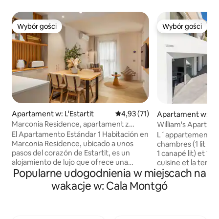
Wybór gości
Wybór gości
Wybór gości
Wybór gości
Apartament w: L'Estartit
Średnia ocena: 4,93 na 5, liczba
4,93 (71)
Apartament w: L'E
Marconia Residence, apartament z
William's Apartm
podwójnym łóżkiem...
Apparteme...
El Apartamento Estándar 1 Habitación en
L´appartement de
Marconia Residence, ubicado a unos
chambres (1 lit dou
pasos del corazón de Estartit, es un
1 canapé lit) et 1 s
alojamiento de lujo que ofrece una
cuisine et la terra
Popularne udogodnienia w miejscach na
experiencia exclusiva e inolvidable. El
magnifique sur la
Apartamento Estándar 1 Habitación, de
est lumineux et bi
wakacje w: Cala Montgó
35 m², ofrece un alto nivel de confort y
et l'air conditionné. Vous avez accè
calidad. Es ideal para alojar a 2 + 2
tout le logement.
huéspedes, ya que dispone de un íntimo
équipé pour facilite
dormitorio doble y un salón comedor
couvertures, plaq