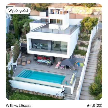
Wybór gości
Wybór gości
Willa w: L'Escala
Średnia ocena
4,8 (20)