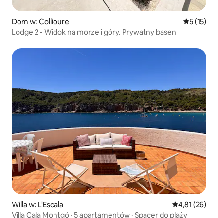
Dom w: Collioure
Średnia oce
5 (15)
Lodge 2 - Widok na morze i góry. Prywatny basen
Willa w: L'Escala
Średnia ocena:
4,81 (26)
Villa Cala Montgó · 5 apartamentów · Spacer do plaży