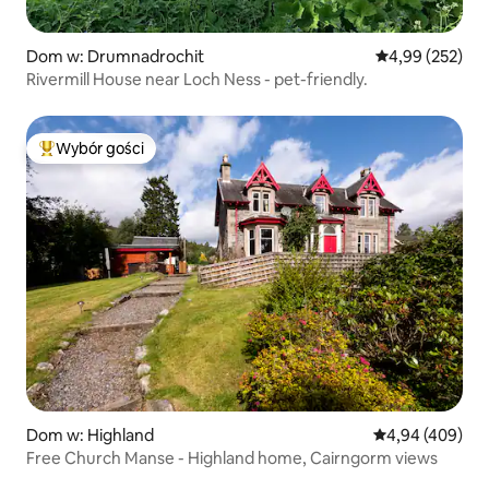
Dom w: Drumnadrochit
Średnia ocena: 
4,99 (252)
Rivermill House near Loch Ness - pet-friendly.
Wybór gości
Najpopularniejsze z kategorii Wybór gości
Dom w: Highland
Średnia ocena: 
4,94 (409)
Free Church Manse - Highland home, Cairngorm views