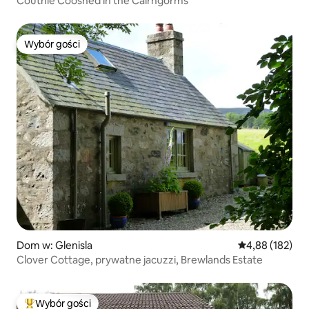
Couthie Cooshed in the Cairngorms
Wybór gości
Wybór gości
Dom w: Glenisla
Średnia ocena: 
4,88 (182)
Clover Cottage, prywatne jacuzzi, Brewlands Estate
Wybór gości