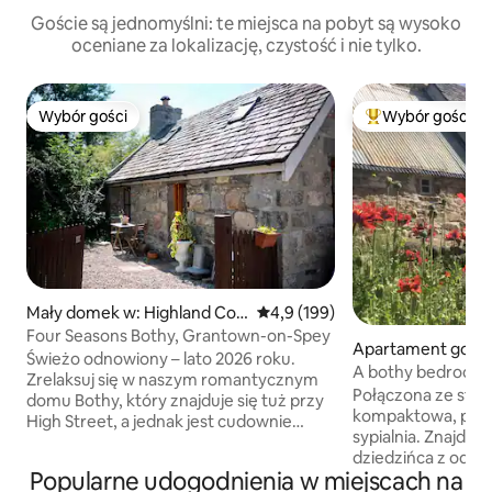
Goście są jednomyślni: te miejsca na pobyt są wysoko
oceniane za lokalizację, czystość i nie tylko.
Wybór gości
Wybór gości
Wybór gości
Najpopularniejsze
Mały domek w: Highland Cou
Średnia ocena: 4,9 na 5, liczba 
4,9 (199)
ncil
Four Seasons Bothy, Grantown-on-Spey
Apartament gości
Świeżo odnowiony – lato 2026 roku.
y Bridge
A bothy bedroom i
Zrelaksuj się w naszym romantycznym
Cairngorms
Połączona ze starą
domu Bothy, który znajduje się tuż przy
kompaktowa, przy
High Street, a jednak jest cudownie
sypialnia. Znajduje
spokojny. Zrelaksuj się w przytulnej
dziedzińca z odd
sypialni na piętrze z przestronnym
Popularne udogodnienia w miejscach na
klucz, dzięki cze
łóżkiem, korzystaj z w pełni