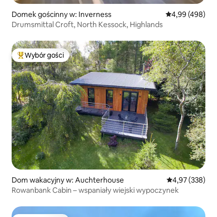
Domek gościnny w: Inverness
Średnia ocena: 
4,99 (498)
Drumsmittal Croft, North Kessock, Highlands
Wybór gości
Najpopularniejsze z kategorii Wybór gości
Dom wakacyjny w: Auchterhouse
Średnia ocena: 
4,97 (338)
Rowanbank Cabin – wspaniały wiejski wypoczynek