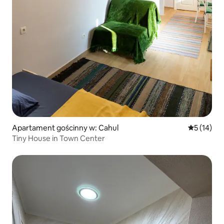
Apartament gościnny w: Cahul
Średnia oce
5 (14)
Tiny House in Town Center