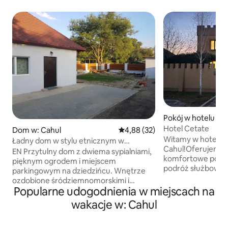
Pokój w hotelu w:
Hotel Cetate
Dom w: Cahul
Średnia ocena: 4,88 na 5, liczba
4,88 (32)
Witamy w hotelu 
Ładny dom w stylu etnicznym w
Cahul!Oferujemy e
centrum Cahul
EN Przytulny dom z dwiema sypialniami,
komfortowe pokoj
pięknym ogrodem i miejscem
podróż służbową, j
parkingowym na dziedzińcu. Wnętrze
pokój wyposażony
ozdobione śródziemnomorskimi i
łazienkę, bezpłatne
Popularne udogodnienia w miejscach na
południowoamerykańskimi ozdobami.
telewizor, co zap
Dom znajduje się w samym centrum
wakacje w: Cahul
relaksujący pobyt
miasta. EN Przytulny dom z 2 sypialniami
bezpłatnym parkin
i pięknym skalistym ogrodem i stawem z
dogodnej lokaliza