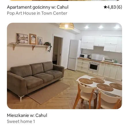
Apartament gościnny w: Cahul
Średnia ocena
4,83 (6)
Pop Art House in Town Center
Mieszkanie w: Cahul
Sweet home 1