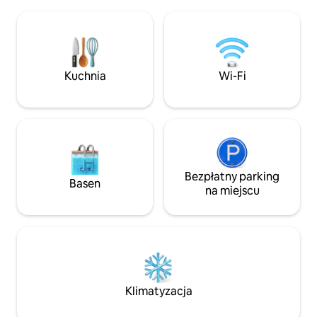
roślinami Lily. Wnętrze urządzone w
do centrum miasta 
miękkich kolorach z ozdobami
śródziemnomorskimi i
południowoamerykańskimi. Położone w
samym centrum miasta ułatwia dotarcie
do dowolnego miejsca na piechotę.
Kuchnia
Wi-Fi
Wszyscy ludzie ze wszystkich środowisk
poczują się tu mile widziani.
Bezpłatny parking
Basen
na miejscu
Klimatyzacja