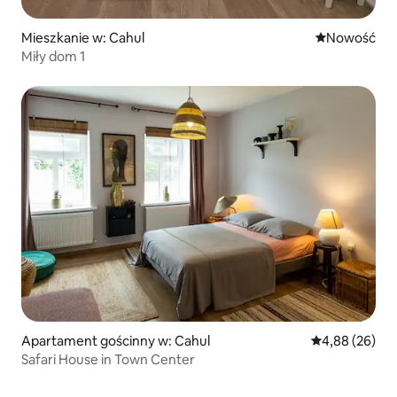
Mieszkanie w: Cahul
Nowe miejsc
Nowość
Miły dom 1
Apartament gościnny w: Cahul
Średnia ocena:
4,88 (26)
Safari House in Town Center