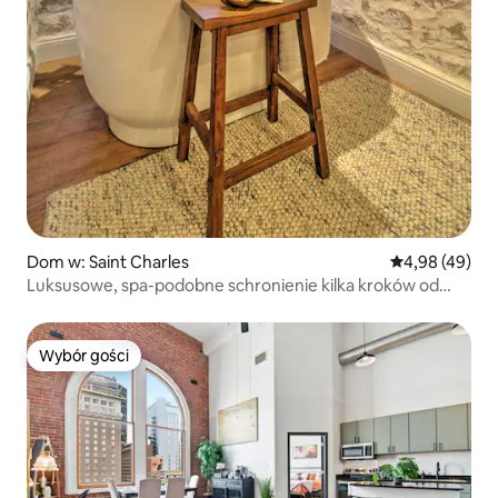
Dom w: Saint Charles
Średnia ocena:
4,98 (49)
Luksusowe, spa-podobne schronienie kilka kroków od
Main St.
Wybór gości
Wybór gości