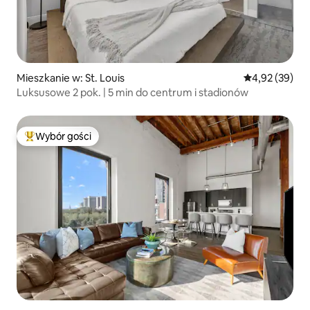
Mieszkanie w: St. Louis
Średnia ocena:
4,92 (39)
Luksusowe 2 pok. | 5 min do centrum i stadionów
Wybór gości
Najpopularniejsze z kategorii Wybór gości