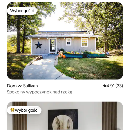
Wybór gości
Wybór gości
Dom w: Sullivan
Średnia ocena:
4,91 (33)
Spokojny wypoczynek nad rzeką
Wybór gości
Najpopularniejsze z kategorii Wybór gości