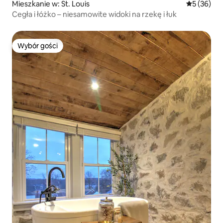
Mieszkanie w: St. Louis
Średnia oce
5 (36)
Cegła i łóżko – niesamowite widoki na rzekę i łuk
Wybór gości
Wybór gości