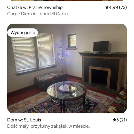
Chatka w: Prairie Township
Średnia ocena:
4,99 (73)
Carpe Diem in Lonedell Cabin
Wybór gości
Wybór gości
Dom w: St. Louis
Średnia oce
5 (21)
Dość mały, przytulny zakątek w mieście.