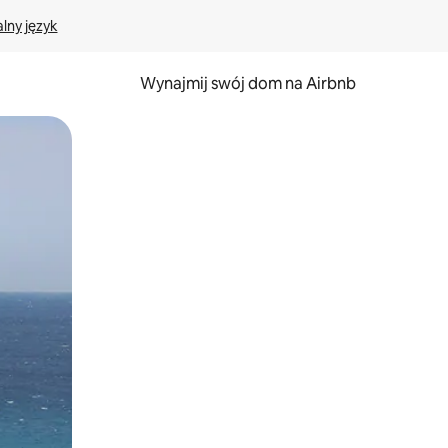
lny język
Wynajmij swój dom na Airbnb
e za pomocą gestów dotykowych lub przesuwania.