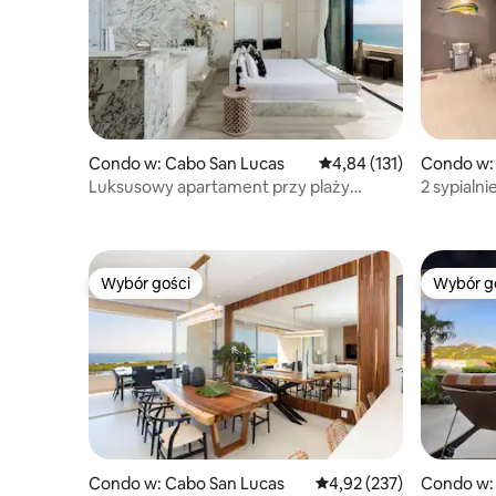
Condo w: Cabo San Lucas
Średnia ocena: 4,84 na 5
4,84 (131)
Condo w:
Luksusowy apartament przy plaży
2 sypialni
z widokiem na ocean i balkonem –
i tarasem
Wybór gości
Wybór g
Wybór gości
Wybór g
Condo w: Cabo San Lucas
Średnia ocena: 4,92 na 5
4,92 (237)
Condo w: