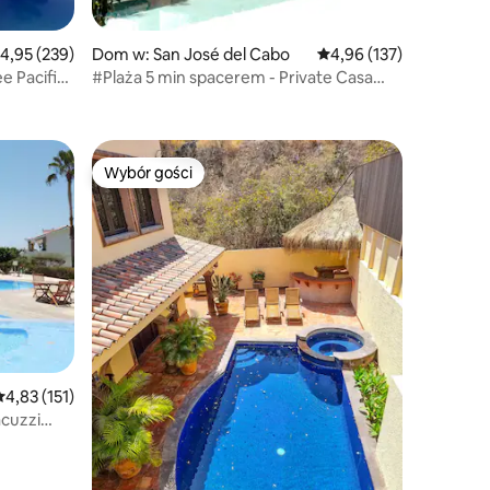
rednia ocena: 4,95 na 5, liczba recenzji: 239
4,95 (239)
Dom w: San José del Cabo
Średnia ocena: 4,96 na 5
4,96 (137)
ee Pacific
#Plaża 5 min spacerem - Private Casa
Shona 4+ Bdrms
Wybór gości
Wybór gości
rednia ocena: 4,83 na 5, liczba recenzji: 151
4,83 (151)
acuzzi