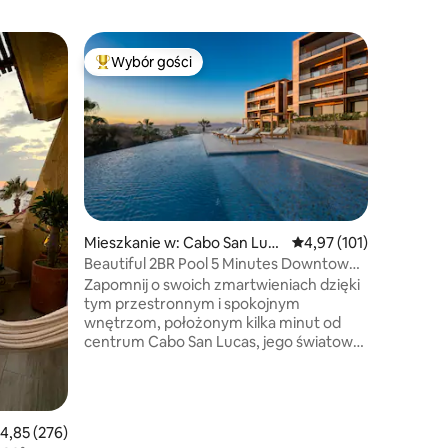
Dom w: C
Wybór gości
Wybór g
Wybór gości
Najpopularniejsze z kategorii Wybór gości
Wybór g
Prywatna
jacuzzi |
Żyj jak g
przebudow
domu Red
minut dro
prywatny
podgrze
hydroma
na ocean
Mieszkanie w: Cabo San Luca
Średnia ocena: 4,97 na 5
4,97 (101)
legendar
s
Beautiful 2BR Pool 5 Minutes Downtown
ekskluzy
Cabo
Zapomnij o swoich zmartwieniach dzięki
relaksu, 
tym przestronnym i spokojnym
moczenia
wnętrzom, położonym kilka minut od
Budowa z
centrum Cabo San Lucas, jego światowej
obiektu 
sławy plaż, przystani, centrum
@celste
handlowego, sklepów i innych atrakcji,
znajdujących się bezpiecznie na plaży
Sunset. Ciesz się bezpośrednim
rednia ocena: 4,85 na 5, liczba recenzji: 276
4,85 (276)
dostępem z parteru do basenu i windy z