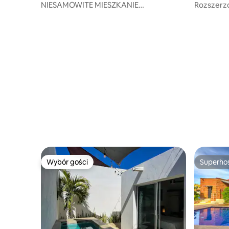
NIESAMOWITE MIESZKANIE
Rozszerzo
WSPÓŁCZESNE, Z ŁUKIEM I WIDOKIEM
Basen ze 
NA OCEAN.
Wybór gości
Superho
Wybór gości
Superho