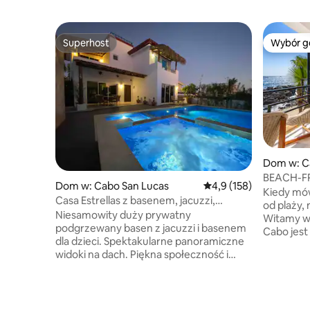
Superhost
Wybór g
Superhost
Wybór g
Dom w: C
BEACH-FR
Dom w: Cabo San Lucas
Średnia ocena: 4,9 na 5
4,9 (158)
Massage.
Kiedy mów
Casa Estrellas z basenem, jacuzzi,
od plaży,
dachem i plażą
Niesamowity duży prywatny
Witamy w 
podgrzewany basen z jacuzzi i basenem
Cabo jest
dla dzieci. Spektakularne panoramiczne
magicznej
widoki na dach. Piękna społeczność i
fal zapew
domy do spektakularnej lokalnej plaży w
zasypiani
zatoce, gotowe do pływania i snorkelingu
się na cu
w pięknej, czystej i ciepłej wodzie. Bardzo
Kortezów.
przestronna willa z dużym telewizorem