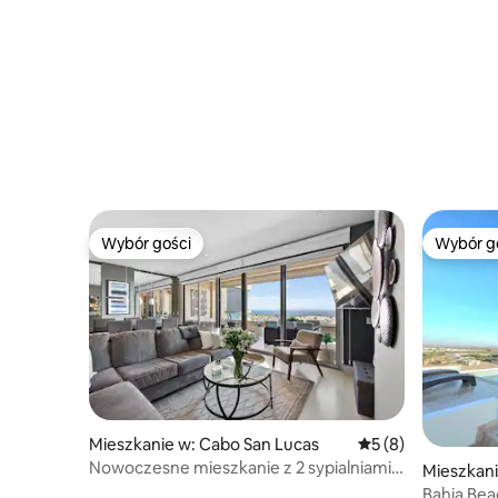
Wybór gości
Wybór g
Wybór gości
Wybór g
Mieszkanie w: Cabo San Lucas
Średnia ocena: 5 na
5 (8)
Nowoczesne mieszkanie z 2 sypialniami ·
Mieszkani
Widok na łuk · Taras z grillem
as
Bahia Bea