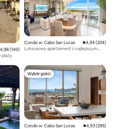
Condo w: Cabo San Lucas
Średnia ocena: 4,94 na 5
4,94 (204)
Luksusowy apartament z najlepszym
rednia ocena: 4,98 na 5, liczba recenzji: 140
4,98 (140)
widokiem na ŁUK.
 plaży
Wybór gości
Wybór gości
Condo w: Cabo San Lucas
Średnia ocena: 4,93 na 5
4,93 (295)