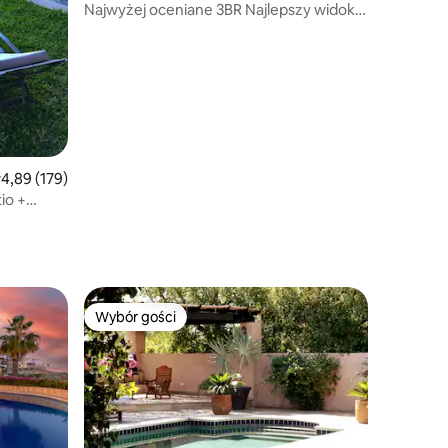
Najwyżej oceniane 3BR Najlepszy widok
na łuk i ocean
rednia ocena: 4,89 na 5, liczba recenzji: 179
4,89 (179)
io +
Wybór gości
Wybór gości