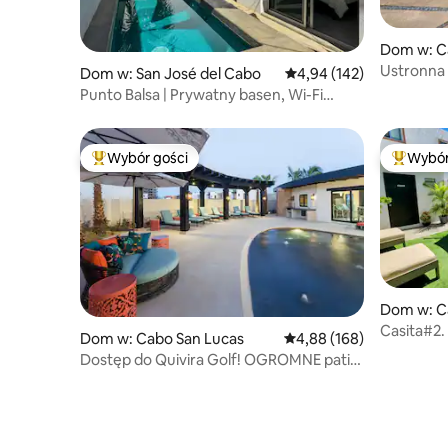
Dom w: C
Ustronna
Dom w: San José del Cabo
Średnia ocena: 4,94 na 5
4,94 (142)
Punto Balsa | Prywatny basen, Wi-Fi
i klimatyzacja
Wybór gości
Wybór
Najpopularniejsze z kategorii Wybór gości
Najpopul
Dom w: C
Casita#2.
Dom w: Cabo San Lucas
Średnia ocena: 4,88 na 5
4,88 (168)
centrum 
Dostęp do Quivira Golf! OGROMNE patio
i prywatny basen