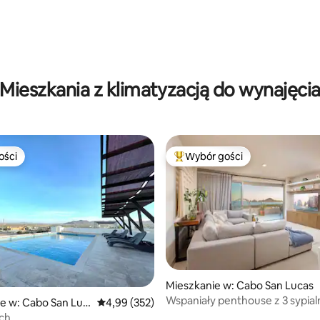
Mieszkania z klimatyzacją do wynajęci
ości
Wybór gości
ości
Najpopularniejsze z kategorii 
 5, liczba recenzji: 8
Mieszkanie w: Cabo San Lucas
Wspaniały penthouse z 3 sypial
e w: Cabo San Luc
Średnia ocena: 4,99 na 5, liczba recenzji: 352
4,99 (352)
i 3,5 łazienkami oraz niesamow
ch