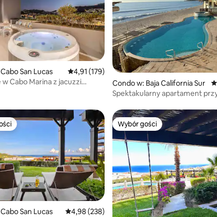
, liczba recenzji: 131
 Cabo San Lucas
Średnia ocena: 4,91 na 5, liczba recenzji: 179
4,91 (179)
e w Cabo Marina z jacuzzi
Condo w: Baja California Sur
Ś
Spektakularny apartament przy
ości
Wybór gości
ości
Wybór gości
, liczba recenzji: 237
 Cabo San Lucas
Średnia ocena: 4,98 na 5, liczba recenzji: 238
4,98 (238)