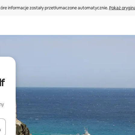
tóre informacje zostały przetłumaczone automatycznie. 
Pokaż orygina
lf
my
o nich za pomocą klawiszy strzałek w górę i w dół lub przeglądać j