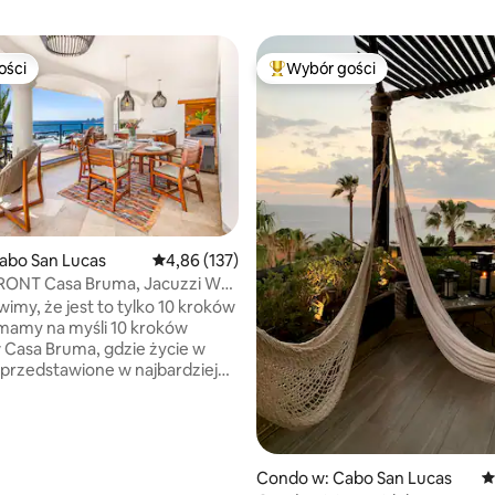
ości
Wybór gości
ości
Najpopularniejsze z kategorii 
abo San Lucas
Średnia ocena: 4,86 na 5, liczba recenzji: 137
4,86 (137)
ONT Casa Bruma, Jacuzzi W
, liczba recenzji: 158
imy, że jest to tylko 10 kroków
 mamy na myśli 10 kroków
Casa Bruma, gdzie życie w
 przedstawione w najbardziej
 formie. Gdzie delikatny szum
nia uspokajającą kołysankę do
a i gdzie każdego ranka budzisz
downą dawkę bryzy z Morza
 Każdy aspekt został
Condo w: Cabo San Lucas
Ś