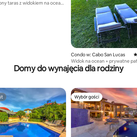
ny taras z widokiem na ocean |
zraszaczami + wózek golfowy
Condo w: Cabo San Lucas
Ś
Widok na ocean + prywatne pat
Domy do wynajęcia dla rodziny
podgrzewany basen
st
Wybór gości
st
Wybór gości