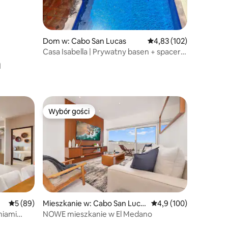
Dom w: Cabo San Lucas
Średnia ocena: 4,83 na 5
4,83 (102)
Casa Isabella | Prywatny basen + spacer
a
do mariny
Wybór gości
Wybór gości
Wybór gości
Średnia ocena: 5 na 5, liczba recenzji: 89
5 (89)
Mieszkanie w: Cabo San Luca
Średnia ocena: 4,9 na 5
4,9 (100)
s
niami
NOWE mieszkanie w El Medano
itym