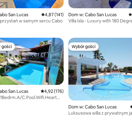
abo San Lucas
Średnia ocena: 4,87 na 5, liczba recenzji: 141
4,87 (141)
Dom w: Cabo San Lucas
Ś
 przystań w samym sercu Cabo
Villa Isla - Luxury with 180 Degr
, liczba recenzji: 142
Views
 gości
Wybór gości
arniejsze z kategorii Wybór gości
Wybór gości
abo San Lucas
Średnia ocena: 4,92 na 5, liczba recenzji: 176
4,92 (176)
 1Bedrm.A/C.Pool.Wifi.Heart
, liczba recenzji: 168
miasta.
Dom w: Cabo San Lucas
Ś
Luksusowa willa z prywatnym j
i widokiem na ocean