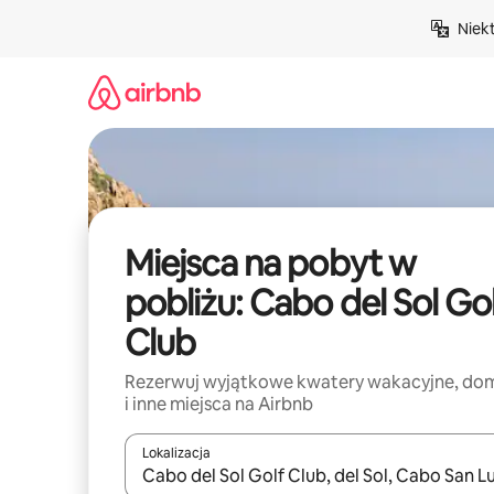
Przejdź
Niek
do
treści
Miejsca na pobyt w
pobliżu: Cabo del Sol Go
Club
Rezerwuj wyjątkowe kwatery wakacyjne, do
i inne miejsca na Airbnb
Lokalizacja
Gdy wyniki będą dostępne, możesz poruszać się p