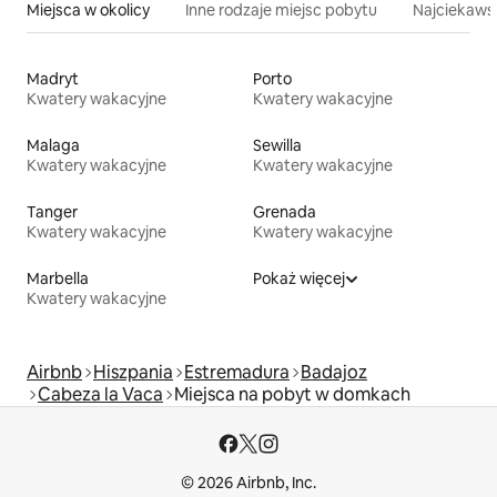
Miejsca w okolicy
Inne rodzaje miejsc pobytu
Najciekawsz
Madryt
Porto
Kwatery wakacyjne
Kwatery wakacyjne
Malaga
Sewilla
Kwatery wakacyjne
Kwatery wakacyjne
Tanger
Grenada
Kwatery wakacyjne
Kwatery wakacyjne
Marbella
Pokaż więcej
Kwatery wakacyjne
Airbnb
Hiszpania
Estremadura
Badajoz
Cabeza la Vaca
Miejsca na pobyt w domkach
© 2026 Airbnb, Inc.