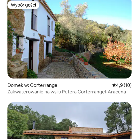
Wybór gości
Wybór gości
Domek w: Corterrangel
Średnia ocena
4,9 (10)
Zakwaterowanie na wsi u Petera Corterrangel-Aracena