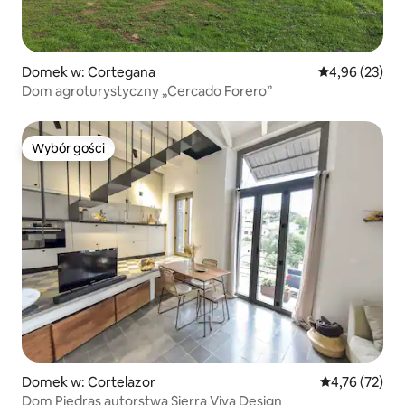
Domek w: Cortegana
Średnia ocena:
4,96 (23)
Dom agroturystyczny „Cercado Forero”
Wybór gości
Wybór gości
Domek w: Cortelazor
Średnia ocena:
4,76 (72)
Dom Piedras autorstwa Sierra Viva Design