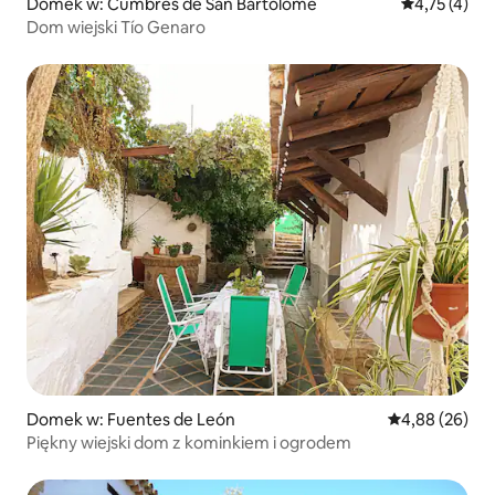
Domek w: Cumbres de San Bartolomé
Średnia ocena
4,75 (4)
Dom wiejski Tío Genaro
Domek w: Fuentes de León
Średnia ocena:
4,88 (26)
Piękny wiejski dom z kominkiem i ogrodem