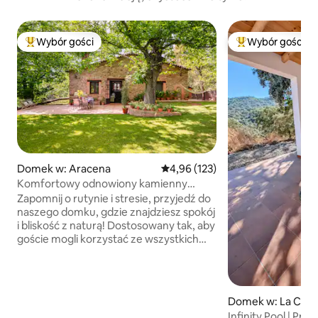
Wybór gości
Wybór gości
Najpopularniejsze z kategorii Wybór gości
Najpopularniejsze
Domek w: Aracena
Średnia ocena: 4,96 na 5, liczba 
4,96 (123)
Komfortowy odnowiony kamienny
domek
Zapomnij o rutynie i stresie, przyjedź do
naszego domku, gdzie znajdziesz spokój
i bliskość z naturą! Dostosowany tak, aby
goście mogli korzystać ze wszystkich
udogodnień. Położony w parku
krajobrazowym, w otoczeniu, w którym
możesz spacerować z rodziną lub
przyjaciółmi po starożytnym lesie
Domek w: La Cort
kasztanowym, oddychać świeżym
Infinity Pool | Prz