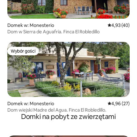
Domek w: Monesterio
Średnia ocena:
4,93 (40)
Dom w Sierra de Aguafría. Finca El Robledillo
Wybór gości
Wybór gości
Domek w: Monesterio
Średnia ocena:
4,96 (27)
Dom wiejski Madre del Agua. Finca El Robledillo.
Domki na pobyt ze zwierzętami