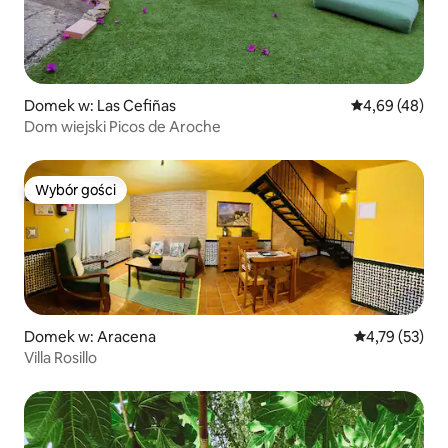
Domek w: Las Cefiñas
Średnia ocena:
4,69 (48)
Dom wiejski Picos de Aroche
Wybór gości
Wybór gości
Domek w: Aracena
Średnia ocena:
4,79 (53)
Villa Rosillo