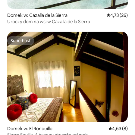
Domek w: Cazalla de la Sierra
Średnia ocena:
4,73 (26)
Uroczy dom na wsi w Cazalla de la Sierra
Superhost
Superhost
Domek w: El Ronquillo
Średnia ocena
4,63 (8)
Sierra Sevilla. 4 baseny otwarte od maja.