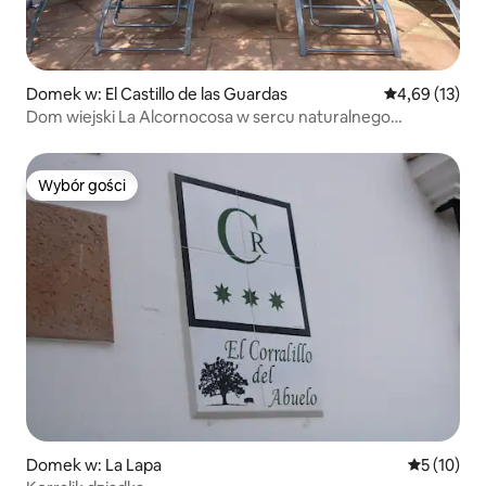
Domek w: El Castillo de las Guardas
Średnia ocena:
4,69 (13)
Dom wiejski La Alcornocosa w sercu naturalnego
górskiego krajobrazu
Wybór gości
Wybór gości
Domek w: La Lapa
Średnia oce
5 (10)