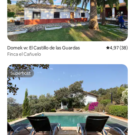
Domek w: El Castillo de las Guardas
Średnia ocena:
4,97 (38)
Finca el Cañuelo
Superhost
Superhost