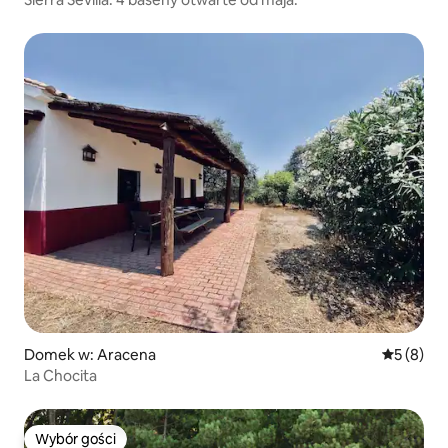
Domek w: Aracena
Średnia oc
5 (8)
La Chocita
Wybór gości
Wybór gości