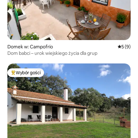
Domek w: Campofrío
Średnia oc
5 (9)
Dom babci – urok wiejskiego życia dla grup
Wybór gości
Najpopularniejsze z kategorii Wybór gości