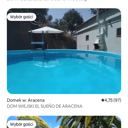
Wybór gości
Wybór gości
Domek w: Aracena
Średnia ocena:
4,75 (97)
DOM WIEJSKI EL SUEÑO DE ARACENA
Wybór gości
Wybór gości