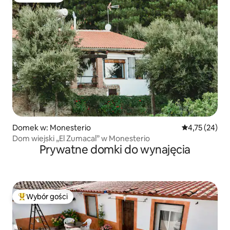
Domek w: Monesterio
Średnia ocena:
4,75 (24)
Dom wiejski „El Zumacal” w Monesterio
Prywatne domki do wynajęcia
Wybór gości
Najpopularniejsze z kategorii Wybór gości