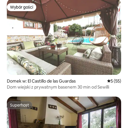
Wybór gości
Wybór gości
Domek w: El Castillo de las Guardas
Średnia oce
5 (55)
Dom wiejski z prywatnym basenem 30 min od Sewilli
Superhost
Superhost