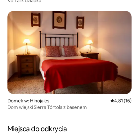
Korralik dziadka
Domek w: Hinojales
Średnia ocena:
4,81 (16)
Dom wiejski Sierra Tórtola z basenem
Miejsca do odkrycia