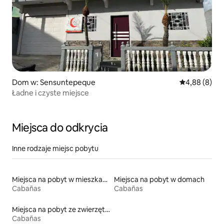
Dom w: Sensuntepeque
Średnia ocena
4,88 (8)
Ładne i czyste miejsce
Miejsca do odkrycia
Inne rodzaje miejsc pobytu
Miejsca na pobyt w mieszkaniach
Miejsca na pobyt w domach
Cabañas
Cabañas
Miejsca na pobyt ze zwierzętami
Cabañas