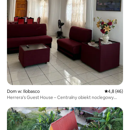
Dom w: Ilobasco
Średnia ocena
4,8 (46)
Herrera's Guest House – Centralny obiekt noclegowy
Ilobasc