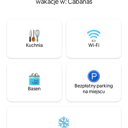
wakacje w: Cabañas
Miejsce na ognisko 🍳 W pełni
dłuższe pobyty. D
wyposażona kuchnia 📶 Wi-Fi 🚗 Parking
salon z telewizore
na miejscu To idealne miejsce na relaks
wyposażona kuchn
i odpoczynek z dala od zgiełku miasta,
i ekspresem do ka
zaledwie 45 minut od San Salvador.
oraz taras na dac
Zarezerwuj teraz i ciesz się
i pięknymi widokam
autentycznym, naturalnym
lub wygodnej pra
doświadczeniem.
powietrzu. Central
Kuchnia
Wi-Fi
ułatwiająca podró
Bezpłatny parking
Basen
na miejscu