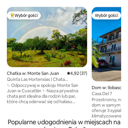
Wybór gości
Wybór gości
Najpopularniejsze z kategorii Wybór gości
Wybór gości
Chatka w: Monte San Juan
Średnia ocena: 4,92 na 5, liczba
4,92 (37)
Quinta Las Hortensias | Chata
w Cuscatlán
✨ Odpoczywaj w spokoju Monte San
Dom w: Ilobasco
Juan w Cuscatlán ✨ Nasza prywatna
Casa Del 7
chata jest idealna dla rodzin lub par,
Przestronny, nowo
które chcą oderwać się od hałasu
dom w samym serc
i cieszyć się autentyczną przyrodą.
oferuje 3 sypialnie
🌿 Rzeka w pobliżu (zaledwie kilka minut
klimatyzowane pok
spacerem) Przyjazne 🐶 dla zwierząt 🏡
Popularne udogodnienia w miejscach na
szybkie Wi-Fi, dzi
Przestronna prywatna nieruchomość 🔥
dla rodzin, osób pr