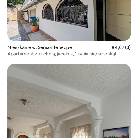
Mieszkanie w: Sensuntepeque
Średnia ocena
4,67 (3)
Apartament z kuchnią, jadalnią, 1 sypialnią/łazienką!