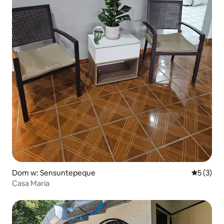
Dom w: Sensuntepeque
Średnia oc
5 (3)
Casa Maria