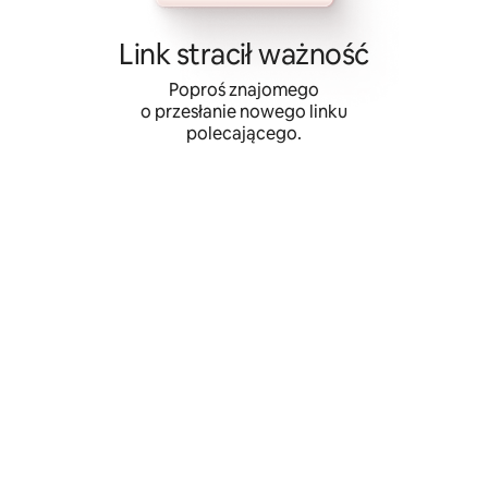
Przejdź
do
Link stracił ważność
treści
Poproś znajomego
o przesłanie nowego linku
polecającego.