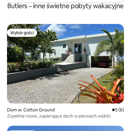
Butlers – inne świetne pobyty wakacyjne
Wybór gości
Wybór gości
Dom w: Cotton Ground
Średnia oc
5 (6)
Zupełnie nowe, zapierające dech w piersiach widoki