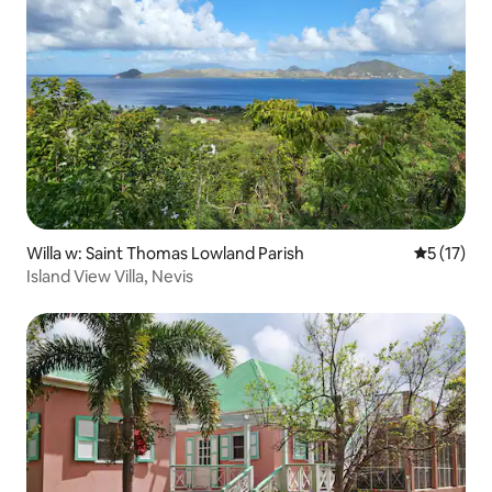
Willa w: Saint Thomas Lowland Parish
Średnia oce
5 (17)
Island View Villa, Nevis