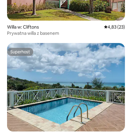
Willa w: Cliftons
Średnia ocena:
4,83 (23)
Prywatna willa z basenem
Superhost
Superhost