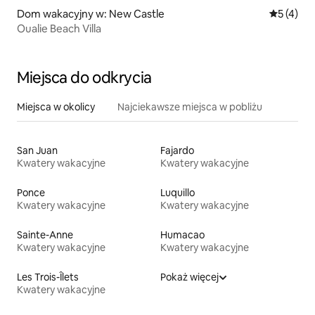
Dom wakacyjny w: New Castle
Średnia oc
5 (4)
Oualie Beach Villa
Miejsca do odkrycia
Miejsca w okolicy
Najciekawsze miejsca w pobliżu
San Juan
Fajardo
Kwatery wakacyjne
Kwatery wakacyjne
Ponce
Luquillo
Kwatery wakacyjne
Kwatery wakacyjne
Sainte-Anne
Humacao
Kwatery wakacyjne
Kwatery wakacyjne
Les Trois-Îlets
Pokaż więcej
Kwatery wakacyjne