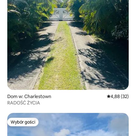
Dom w: Charlestown
Średnia ocena:
4,88 (32)
RADOŚĆ ŻYCIA
Wybór gości
Wybór gości