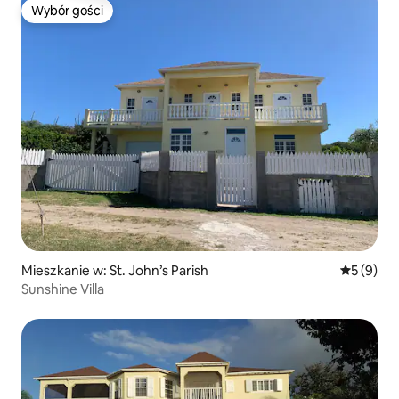
Wybór gości
Wybór gości
Mieszkanie w: St. John’s Parish
Średnia oc
5 (9)
Sunshine Villa