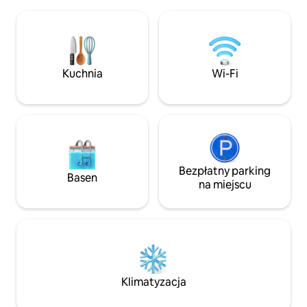
i ręczniki plażowe. Bujne ogrody
i przybory toaletowe. Pozwó
z owocami tropikalnymi, którymi
przyjąć Cię w naszej
możesz się delektować w sezonie. To
Jesteśmy pewni, ż
studio, położone w pobliżu bogatych
prawdziwego świata 
w historię szlaków dziedzictwa, jest
będziesz chciał w
idealną bazą wypadową do zwiedzania
Kuchnia
Wi-Fi
wyspy. Można zorganizować wynajem
samochodu. Wewnątrz domku
obowiązuje zakaz palenia.
Bezpłatny parking
Basen
na miejscu
Klimatyzacja