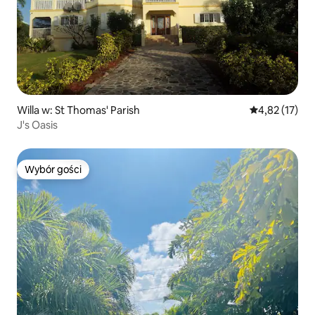
Willa w: St Thomas' Parish
Średnia ocena:
4,82 (17)
J's Oasis
Wybór gości
Wybór gości