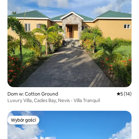
Dom w: Cotton Ground
Średnia oce
5 (14)
Luxury Villa, Cades Bay, Nevis - Villa Tranquil
Wybór gości
Wybór gości