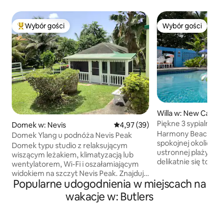
Wybór gości
Wybór gości
Najpopularniejsze z kategorii Wybór gości
Wybór gości
Willa w: New Castl
Piękne 3 sypialnie
Domek w: Nevis
Średnia ocena: 4,97 na 5, liczba
4,97 (39)
2 minuty spacerem
Harmony Beach Vill
Domek Ylang u podnóża Nevis Peak
spokojnej okolicy 
Domek typu studio z relaksującym
ustronnej plaży. Obserwuj, jak fale
wiszącym leżakiem, klimatyzacją lub
delikatnie się tocz
wentylatorem, Wi-Fi i oszałamiającym
plaży, która przez
widokiem na szczyt Nevis Peak. Znajduje
tylko Twoja. Pomy
Popularne udogodnienia w miejscach na
się obok głównej rezydencji właściciela.
wygodach, aby zap
Odpowiednie dla jednej osoby lub pary.
wakacje w: Butlers
i niezapomniany p
Kuchnia z podstawowymi przyborami,
łóżek i w pełni za
naczyniami i szkłem. Pościel, ręczniki
luksusowe ręczniki