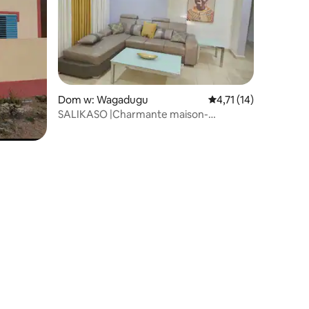
Dom w: Wagadugu
Średnia ocena: 4,71 na
4,71 (14)
SALIKASO |Charmante maison-
Charming home available