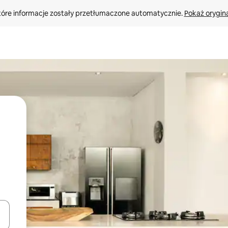
tóre informacje zostały przetłumaczone automatycznie. 
Pokaż orygina
o nich za pomocą klawiszy strzałek w górę i w dół lub przeglądać j