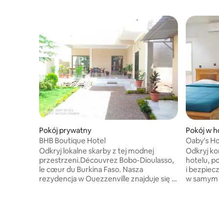
Pokój prywatny
Pokój w h
sso
BHB Boutique Hotel
Oaby's Ho
Étienne
Odkryj lokalne skarby z tej modnej
Odkryj k
przestrzeni.Découvrez Bobo-Dioulasso,
hotelu, p
le cœur du Burkina Faso. Nasza
i bezpiecz
rezydencja w Ouezzenville znajduje się w
w samym 
pobliżu Nelson Mandela Boulevard i "Le
nowoczes
Pylone". Apartament Trio oferuje
widoki na
prywatność i wygodę z przytulnymi
udogodnie
łóżkami i klimatyzacją. Studio Spacious
lodówki, 