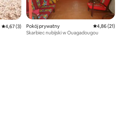
Pokój prywatny
Średnia ocena: 4,86 na 
4,86 (21)
Średnia ocena: 4,67 na 5, liczba recenzji: 3
4,67 (3)
Skarbiec nubijski w Ouagadougou