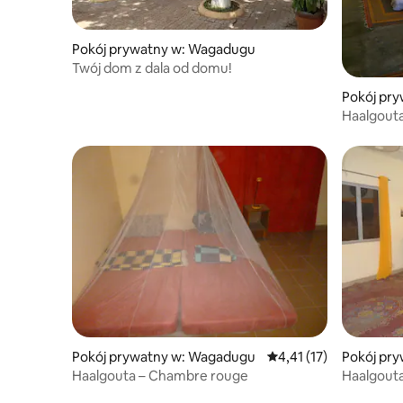
Pokój prywatny w: Wagadugu
Twój dom z dala od domu!
Pokój pr
Haalgouta
Pokój prywatny w: Wagadugu
Średnia ocena: 4,41 na 
4,41 (17)
Pokój pr
Haalgouta – Chambre rouge
Haalgouta