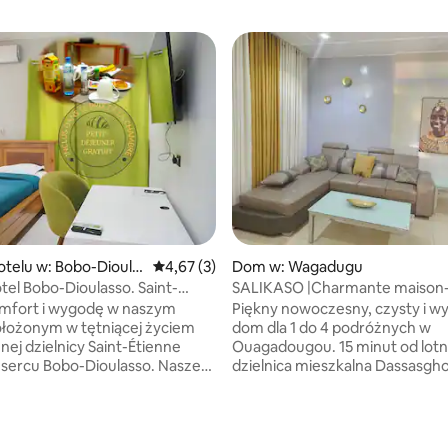
otelu w: Bobo-Dioula
Średnia ocena: 4,67 na 5, liczba recenzji: 3
4,67 (3)
Dom w: Wagadugu
tel Bobo-Dioulasso. Saint-
SALIKASO |Charmante maison
Charming home available
omfort i wygodę w naszym
Piękny nowoczesny, czysty i 
ołożonym w tętniącej życiem
dom dla 1 do 4 podróżnych w
nej dzielnicy Saint-Étienne
Ouagadougou. 15 minut od lotniska,
sercu Bobo-Dioulasso. Nasze
dzielnica mieszkalna Dassasgho
ne pokoje oferują urocze
cicha i bezpieczna. Ochroniarz
 miasto z balkonu, a także
godziny na dobę, 7 dni w tygod
nia takie jak biurka, małe
dostępny system alarmowy
ekspresy do kawy i inteligentne
antykradzieżowy). -- Czarujący