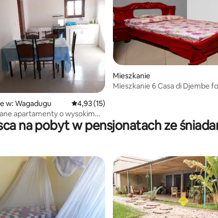
Mieszkanie
Mieszkanie 6 Casa di Djembe fo
Ouagadougou BF
ie w: Wagadugu
Średnia ocena: 4,93 na 5, liczba recenzji: 15
4,93 (15)
ne apartamenty o wysokim
sca na pobyt w pensjonatach ze śniad
ie nr 1