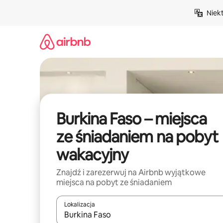
Przejdź
Niek
do
treści
Burkina Faso – miejsca
ze śniadaniem na pobyt
wakacyjny
Znajdź i zarezerwuj na Airbnb wyjątkowe
miejsca na pobyt ze śniadaniem
Lokalizacja
Gdy wyniki będą dostępne, możesz poruszać się p