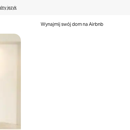
lny język
Wynajmij swój dom na Airbnb
e za pomocą gestów dotykowych lub przesuwania.