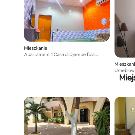
Mieszkanie
Apartament 1 Casa di Djembe fola
Ouagadougou BF
Mieszkan
Umeblowa
Miej
standardz