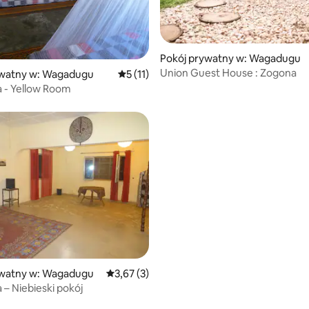
Pokój prywatny w: Wagadugu
Union Guest House : Zogona
ywatny w: Wagadugu
Średnia ocena: 5 na 5, liczba recenzji: 11
5 (11)
 - Yellow Room
5, liczba recenzji: 17
ywatny w: Wagadugu
Średnia ocena: 3,67 na 5, liczba recenzji: 3
3,67 (3)
 – Niebieski pokój