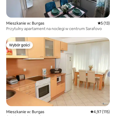
Mieszkanie w: Burgas
Średnia oce
5 (13)
Przytulny apartament na noclegi w centrum Sarafovo
Wybór gości
Wybór gości
Mieszkanie w: Burgas
Średnia ocena: 
4,97 (115)