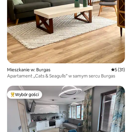
Mieszkanie w: Burgas
Średnia oce
5 (31)
Apartament „Cats & Seagulls” w samym sercu Burgas
Wybór gości
Najpopularniejsze z kategorii Wybór gości