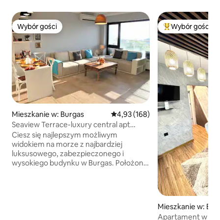
Wybór gości
Wybór gości
Wybór gości
Najpopularniejsze
Mieszkanie w: Burgas
Średnia ocena: 4,93 na 5, liczba 
4,93 (168)
Seaview Terrace-luxury central apt
200m from beach
Ciesz się najlepszym możliwym
widokiem na morze z najbardziej
luksusowego, zabezpieczonego i
wysokiego budynku w Burgas. Położony
200 m od plaży, nasz w pełni
wyposażony, klimatyzowany, 2-
pokojowy apartament może pomieścić 5
osób i ma niezwykle zapierający dech w
Mieszkanie w: Bur
piersiach widok i duży balkon. Pięknie
Apartament w sam
urządzony lokal, pełen światła