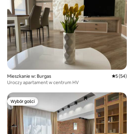
Mieszkanie w: Burgas
Średnia oce
5 (54)
Uroczy apartament w centrum HV
Wybór gości
Wybór gości