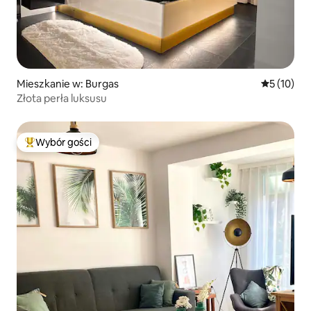
Mieszkanie w: Burgas
Średnia oce
5 (10)
Złota perła luksusu
Wybór gości
Najpopularniejsze z kategorii Wybór gości