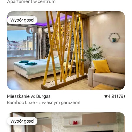
Apartament w centrum
Wybór gości
Wybór gości
Mieszkanie w: Burgas
Średnia ocena:
4,91 (79)
Bamboo Luxe - z własnym garażem!
Wybór gości
Wybór gości