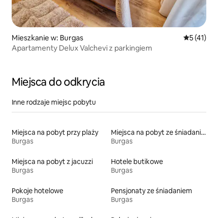
Mieszkanie w: Burgas
Średnia oce
5 (41)
Apartamenty Delux Valchevi z parkingiem
Miejsca do odkrycia
Inne rodzaje miejsc pobytu
Miejsca na pobyt przy plaży
Miejsca na pobyt ze śniadaniem
Burgas
Burgas
Miejsca na pobyt z jacuzzi
Hotele butikowe
Burgas
Burgas
Pokoje hotelowe
Pensjonaty ze śniadaniem
Burgas
Burgas