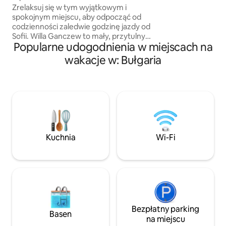
kawę na tarasie, c
Zrelaksuj się w tym wyjątkowym i
gwiazdami, jest to
spokojnym miejscu, aby odpocząć od
wypoczynek dla ro
codzienności zaledwie godzinę jazdy od
Willa położona jes
Sofii. Willa Ganczew to mały, przytulny
w pobliżu szlaków
Popularne udogodnienia w miejscach na
drewniany domek położony na działce o
i malowniczych miejsc. Zarezerw
powierzchni 4,5 akrów, w całości do
wakacje w: Bułgaria
– letnie terminy sz
Państwa dyspozycji - jest na niej
zasadzonych wiele drzew, które tworzą
niepowtarzalne poczucie bliskości z
naturą. Willa posiada jednolitą
przestrzeń wewnętrzną o powierzchni
30 m2, w której znajduje się salon,
jadalnia i aneks kuchenny, a także
niewielka toaleta na poziomie 1 oraz
Kuchnia
Wi-Fi
przytulna sypialnia z niesamowitym
widokiem na poziomie 2.
Bezpłatny parking
Basen
na miejscu