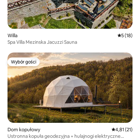
Willa
Średnia oce
5 (18)
Spa Villa Mezinska Jacuzzi Sauna
Wybór gości
Wybór gości
Dom kopułowy
Średnia ocena:
4,81 (21)
Ustronna kopuła geodezyjna + hulajnogi elektryczne