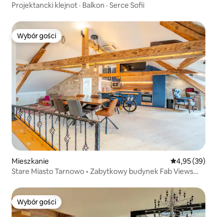
Projektancki klejnot · Balkon · Serce Sofii
Wybór gości
Wybór gości
Mieszkanie
Średnia ocena:
4,95 (39)
Stare Miasto Tarnowo • Zabytkowy budynek Fab Views
Loft
Wybór gości
Wybór gości