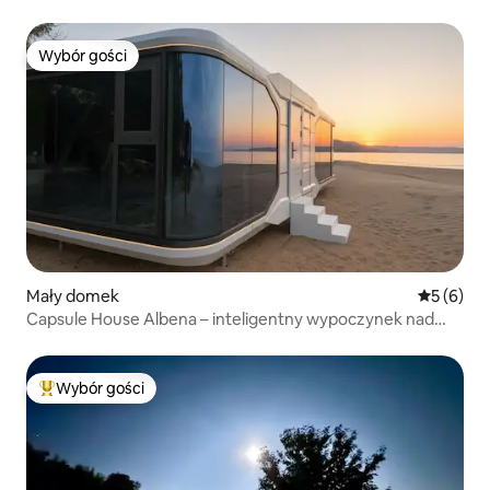
w górach
Wybór gości
Wybór gości
Mały domek
Średnia oc
5 (6)
Capsule House Albena – inteligentny wypoczynek nad
morzem
Wybór gości
Najpopularniejsze z kategorii Wybór gości