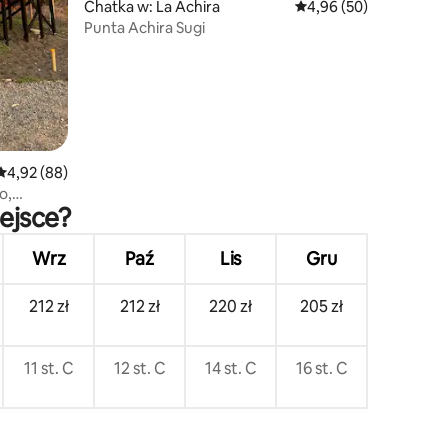
Chatka w: La Achira
Średnia ocena: 4,96 na 
4,96 (50)
Punta Achira Sugi
Średnia ocena: 4,92 na 5, liczba recenzji: 88
4,92 (88)
o,
ejsce?
Wrz
Paź
Lis
Gru
212 zł
212 zł
220 zł
205 zł
11 st. C
12 st. C
14 st. C
16 st. C