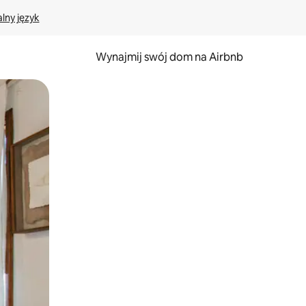
lny język
Wynajmij swój dom na Airbnb
e za pomocą gestów dotykowych lub przesuwania.