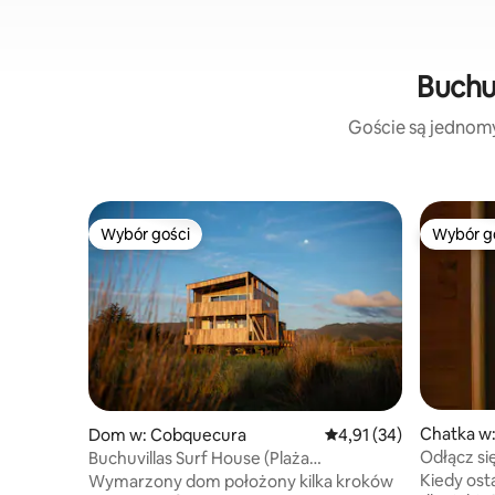
Buchu
Goście są jednomyś
Wybór gości
Wybór g
Wybór gości
Wybór g
Chatka w:
Dom w: Cobquecura
Średnia ocena: 4,91 na 
4,91 (34)
Odłącz si
Buchuvillas Surf House (Plaża
Orca Lodg
Buchupureo)
Kiedy osta
Wymarzony dom położony kilka kroków