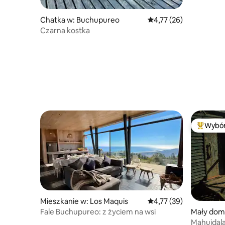
Chatka w: Buchupureo
Średnia ocena: 4,77 na 
4,77 (26)
Czarna kostka
Wybór
Najpopul
Mieszkanie w: Los Maquis
Średnia ocena: 4,77 na 
4,77 (39)
Fale Buchupureo: z życiem na wsi
Mały dom
Mahuidal