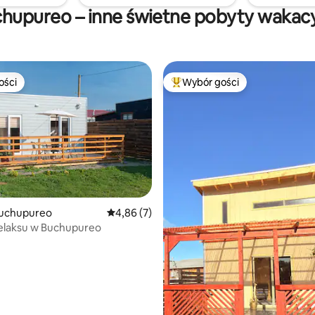
hupureo – inne świetne pobyty wakac
ości
Wybór gości
ości
Najpopularniejsze z kategorii 
uchupureo
Średnia ocena: 4,86 na 5, liczba recenzji: 7
4,86 (7)
elaksu w Buchupureo