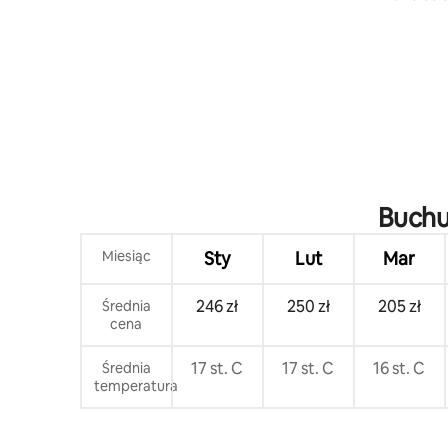
przybrzeż
Buchu
Miesiąc
Sty
Lut
Mar
246 zł
250 zł
205 zł
Średnia
cena
17 st. C
17 st. C
16 st. C
Średnia
temperatura