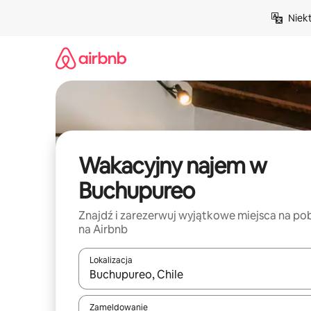
Przejdź
Niek
do
treści
Wakacyjny najem w
Buchupureo
Znajdź i zarezerwuj wyjątkowe miejsca na po
na Airbnb
Lokalizacja
Gdy wyniki będą dostępne, możesz poruszać się p
Zameldowanie