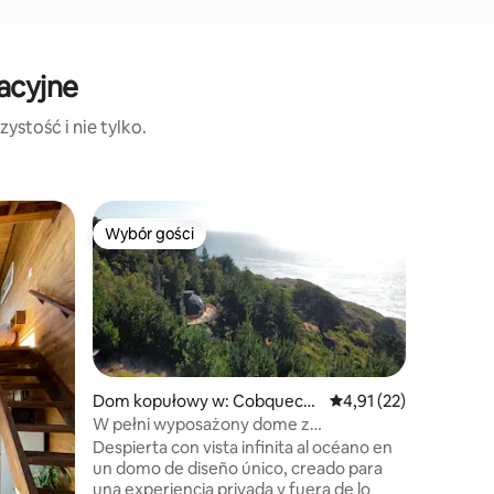
acyjne
ystość i nie tylko.
Dom w: 
Wybór gości
Wybór g
Wybór gości
Wybór g
Domek m
Dom ma d
rodzimą r
słychać t
ptaków. W
piękny, 
znajduje 
znajduje 
Dom kopułowy w: Cobquecur
Średnia ocena: 4,91 na 
4,91 (22)
zachód s
a
W pełni wyposażony dome z
dość pro
panoramicznym widokiem na morze
Despierta con vista infinita al océano en
potrzebu
un domo de diseño único, creado para
i zrelaks
una experiencia privada y fuera de lo