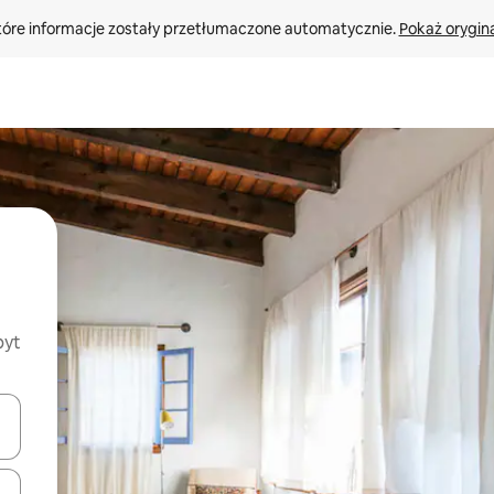
tóre informacje zostały przetłumaczone automatycznie. 
Pokaż orygina
byt
o nich za pomocą klawiszy strzałek w górę i w dół lub przeglądać j