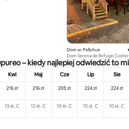
ne Curanipe - Chile
Dom w: Pelluhue
Dom Serena de Refugio Coster
pureo – kiedy najlepiej odwiedzić to mi
Cardonal-Pelluhue.
Kwi
Maj
Cze
Lip
Sie
216 zł
216 zł
205 zł
224 zł
224 zł
13 st. C
12 st. C
10 st. C
10 st. C
10 st. C