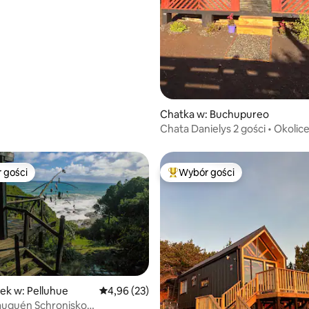
5, liczba recenzji: 26
Chatka w: Buchupureo
Chata Danielys 2 gości • Okolic
wybrzeża
 gości
Wybór gości
arniejsze z kategorii Wybór gości
Najpopularniejsze z kategorii 
5, liczba recenzji: 39
ek w: Pelluhue
Średnia ocena: 4,96 na 5, liczba recenzji: 23
4,96 (23)
auquén Schronisko