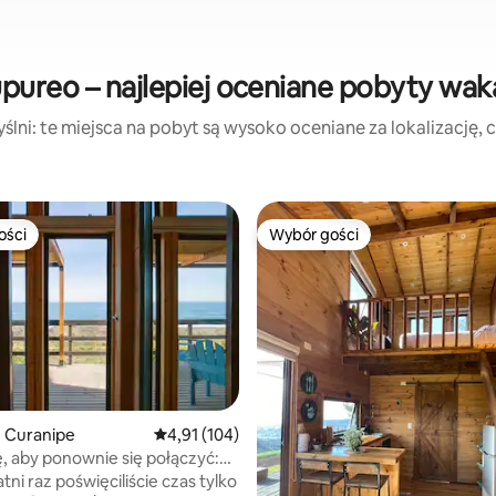
pureo – najlepiej oceniane pobyty wak
lni: te miejsca na pobyt są wysoko oceniane za lokalizację, cz
ości
Wybór gości
ości
Wybór gości
 Curanipe
Średnia ocena: 4,91 na 5, liczba recenzji: 104
4,91 (104)
5, liczba recenzji: 34
ę, aby ponownie się połączyć:
e – Południe
tni raz poświęciliście czas tylko