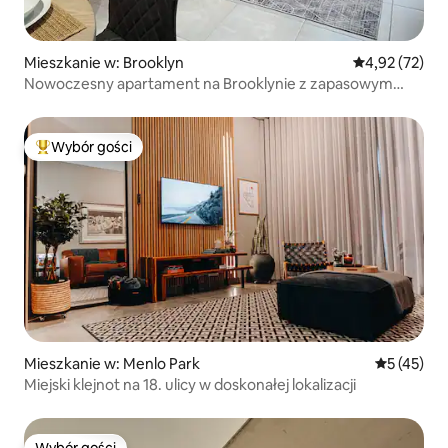
Mieszkanie w: Brooklyn
Średnia ocena:
4,92 (72)
Nowoczesny apartament na Brooklynie z zapasowym
zasilaniem
Wybór gości
Najpopularniejsze z kategorii Wybór gości
Mieszkanie w: Menlo Park
Średnia oce
5 (45)
Miejski klejnot na 18. ulicy w doskonałej lokalizacji