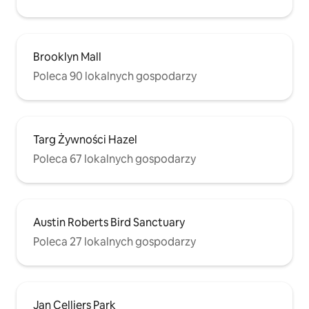
miejsce na poranny jogging i
popołudniowy spacer. Spacer do
Hoërskool Menlopark i sklepu
spożywczego. W pobliżu znajduje się
również teatr Atterbury. Uber jest
Brooklyn Mall
dostępny w tej okolicy. Główna droga z
Poleca 90 lokalnych gospodarzy
autobusami Gautrain znajduje się w
odległości spaceru. Apartament
znajduje się na drugim piętrze i można
do niego dotrzeć tylko schodami.
Targ Żywności Hazel
Poleca 67 lokalnych gospodarzy
Austin Roberts Bird Sanctuary
Poleca 27 lokalnych gospodarzy
Jan Celliers Park