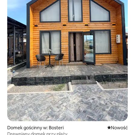
Domek gościnny w: Bosteri
Nowe miejsc
Nowość
Drewniany domek przy plaży