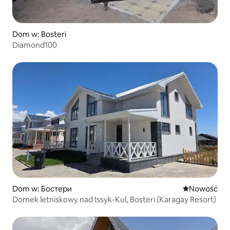
Dom w: Bosteri
Diamond100
Dom w: Бостери
Nowe miejsc
Nowość
Domek letniskowy nad Issyk-Kul, Bosteri (Karagay Resort)