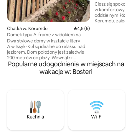
Ciesz się spokoj
w komfortowym p
oddzielnymi łóżka
Korumdu, zaledwi
brzegu jeziora Iss
Chatka w: Korumdu
Średnia ocena: 4,5 na 5, liczb
4,5 (6)
przytulnego pens
Domek typu A-frame z widokiem na
zielenią, mogą kor
jezioro.
Dwa stylowe domy w kształcie litery
w pełni wyposażon
A w Issyk-Kul są idealne do relaksu nad
przestronnej zadas
jeziorem. Dom położony jest zaledwie
świeżym powietrzu
200 metrów od plaży. Wewnątrz
można się zrelaks
Popularne udogodnienia w miejscach na
wszystko jest przemyślane, aby
dla przyjaciół, w
zapewnić Ci wygodny pobyt. Małe studio
wakacje w: Bosteri
członków rodziny
z wysokim sufitem i panoramicznymi
i szukających sp
oknami tworzy przytulną i jasną
w pobliżu jeziora, 
atmosferę. Jest drugi poziom
kurortów.
z miejscami do spania. W pełni
wyposażona kuchnia: kuchenka,
lodówka, naczynia kuchenne. Oddzielna
łazienka z kabiną prysznicową i ciepłą
wodą. Taras, na którym możesz się
Kuchnia
Wi-Fi
zrelaksować i napić kawy. Świeże
powietrze i wspaniały widok na jezioro.