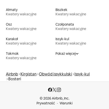
Ałmaty
Biszkek
Kwatery wakacyjne
Kwatery wakacyjne
Osz
Czołponata
Kwatery wakacyjne
Kwatery wakacyjne
Karakoł
Issyk-kul
Kwatery wakacyjne
Kwatery wakacyjne
Tokmok
Pokaż więcej
Kwatery wakacyjne
Airbnb
Kirgistan
Obwód issykkulski
Issyk-kul
Bosteri
© 2026 Airbnb, Inc.
Prywatność
Warunki