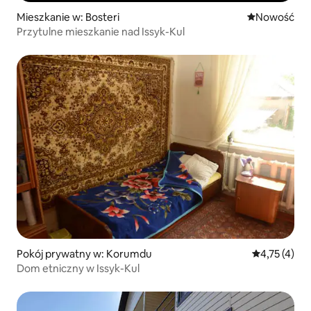
Mieszkanie w: Bosteri
Nowe miejsc
Nowość
Przytulne mieszkanie nad Issyk-Kul
Pokój prywatny w: Korumdu
Średnia ocena
4,75 (4)
Dom etniczny w Issyk-Kul