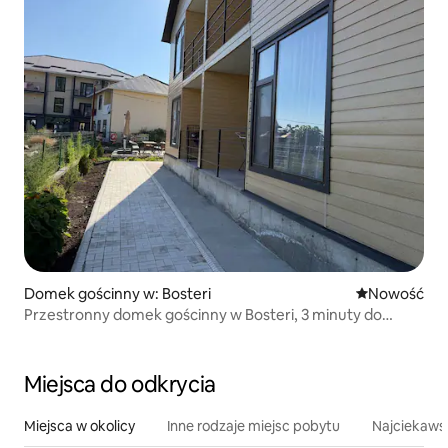
Domek gościnny w: Bosteri
Nowe miejsc
Nowość
Przestronny domek gościnny w Bosteri, 3 minuty do
jeziora
Miejsca do odkrycia
Miejsca w okolicy
Inne rodzaje miejsc pobytu
Najciekawsz