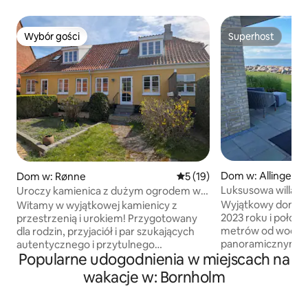
Wybór gości
Superhost
Wybór gości
Superhost
Dom w: Allinge-Sa
Dom w: Rønne
Średnia ocena: 5 na 5, liczba
5 (19)
Luksusowa willa 
Uroczy kamienica z dużym ogrodem w
sercu Rønne
Wyjątkowy dom, 
Witamy w wyjątkowej kamienicy z
2023 roku i położo
przestrzenią i urokiem! Przygotowany
metrów od wody 
dla rodzin, przyjaciół i par szukających
panoramicznym wi
autentycznego i przytulnego
Popularne udogodnienia w miejscach na
bezpośrednio z ogr
wypoczynku na wyspie na klifie! 🏠 Tutaj
minuty spacerem d
masz do dyspozycji 2 łazienki,
wakacje w: Bornholm
pomostu z sauną i 
3 przestronne sypialnie itp. Pościel
przyrody. Duży pr
i ręczniki są wliczone w cenę. W dużym,