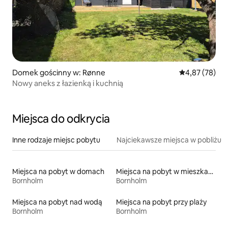
Domek gościnny w: Rønne
Średnia ocena:
4,87 (78)
Nowy aneks z łazienką i kuchnią
Miejsca do odkrycia
Inne rodzaje miejsc pobytu
Najciekawsze miejsca w pobliżu
Miejsca na pobyt w domach
Miejsca na pobyt w mieszkaniach
Bornholm
Bornholm
Miejsca na pobyt nad wodą
Miejsca na pobyt przy plaży
Bornholm
Bornholm