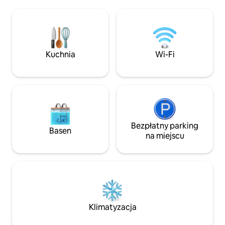
widokiem na wodę 
słonecznym ogrodzie znajdziesz kilka
częścią wypoczynk
przytulnych kącików na poranną kawę,
na 1. piętrze z p
relaks i spokój. ☀️ Dom znajduje się na
Christiansø i wzd
starym mieście, w odległości spaceru od
Allinge. Super pr
promu, sklepów i życia miejskiego.
pełnym 145 m2 i pl
Zaledwie 1,6 km do stoiska! 🏖️ Przed
Kuchnia
Wi-Fi
spacerem wzdłuż 
domem znajduje się wiata garażowa
i meble najwyższej
i bezpłatny parking. 🚗
Bezpłatny parking
Basen
na miejscu
Klimatyzacja