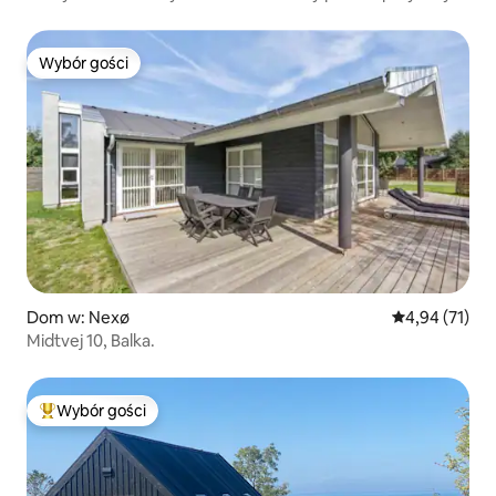
Bornholmu
Wybór gości
Wybór gości
Dom w: Nexø
Średnia ocena:
4,94 (71)
Midtvej 10, Balka.
Wybór gości
Najpopularniejsze z kategorii Wybór gości