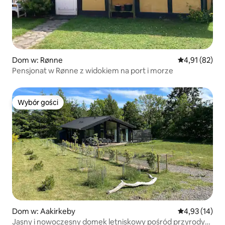
Dom w: Rønne
Średnia ocena:
4,91 (82)
Pensjonat w Rønne z widokiem na port i morze
Wybór gości
Wybór gości
Dom w: Aakirkeby
Średnia ocena:
4,93 (14)
Jasny i nowoczesny domek letniskowy pośród przyrody