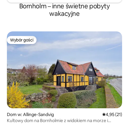
Bornholm – inne świetne pobyty
wakacyjne
Wybór gości
Wybór gości
Dom w: Allinge-Sandvig
Średnia ocena:
4,95 (21)
Kultowy dom na Bornholmie z widokiem na morze i
ogrodem