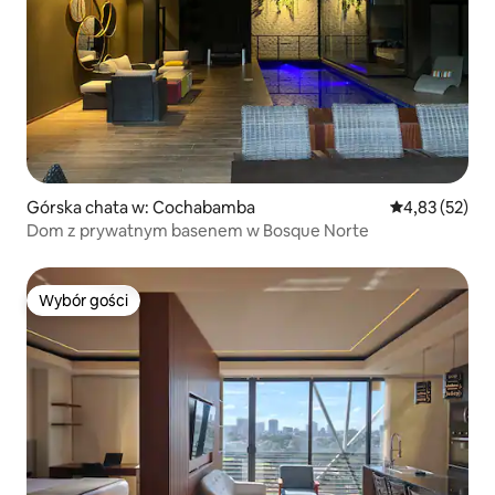
Górska chata w: Cochabamba
Średnia ocena:
4,83 (52)
Dom z prywatnym basenem w Bosque Norte
Wybór gości
Wybór gości