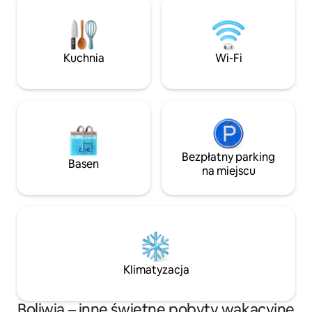
położony w centralnej i cichej okolicy,
par lub podróżują
zaledwie kilka kroków od restauracji,
którzy szukają ko
rynku i głównych atrakcji Uyuni. ✨ Bo
i niezapomnianyc
tutaj nie tylko się zatrzymujesz… czujesz
teraz, aby cieszyć
się jak w domu.
Kuchnia
Wi-Fi
najwyższym pozio
Bezpłatny parking
Basen
na miejscu
Klimatyzacja
Boliwia – inne świetne pobyty wakacyjne