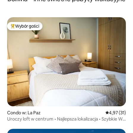
Wybór gości
Najpopularniejsze z kategorii Wybór gości
Condo w: La Paz
Średnia ocena:
4,97 (31)
Uroczy loft w centrum • Najlepsza lokalizacja • Szybkie Wi-
Fi