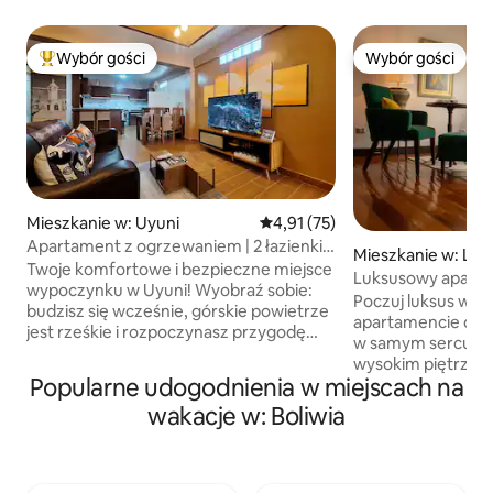
Wybór gości
Wybór gości
Najpopularniejsze z kategorii Wybór gości
Wybór gości
Mieszkanie w: Uyuni
Średnia ocena: 4,91 na 5, liczba
4,91 (75)
Apartament z ogrzewaniem | 2 łazienki i
Mieszkanie w: La 
szybkie Wi-Fi
Twoje komfortowe i bezpieczne miejsce
Luksusowy aparta
wypoczynku w Uyuni! Wyobraź sobie:
lokalizacja, panor
Poczuj luksus w 
budzisz się wcześnie, górskie powietrze
apartamencie o po
jest rześkie i rozpoczynasz przygodę
w samym sercu La
w Salar, w otoczeniu unikalnych
wysokim piętrze, 
krajobrazów i bezkresnego nieba. Kiedy
Popularne udogodnienia w miejscach na
panoramiczne wido
wrócisz, czeka na Ciebie coś równie
Przestronne i sty
wakacje w: Boliwia
ważnego: wygodne, ciepłe miejsce,
idealne na relaks l
w którym możesz się zrelaksować bez
doskonałą lokaliza
żadnych zmartwień. Przestronny,
Agosto, w pobliżu 
nowoczesny i dobrze wyposażony dom
i atrakcji kulturaln