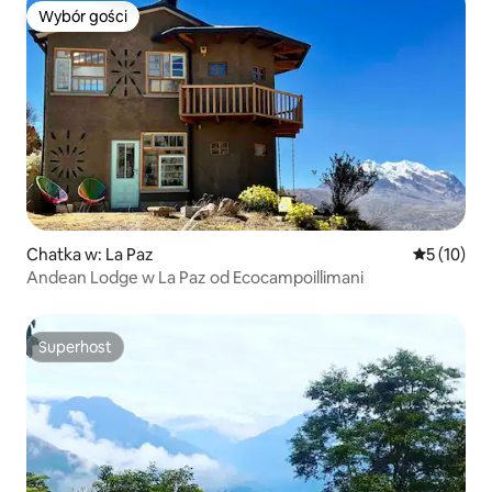
Wybór gości
Wybór gości
Chatka w: La Paz
Średnia oce
5 (10)
Andean Lodge w La Paz od Ecocampoillimani
Superhost
Superhost