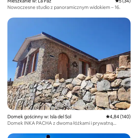
Mieszkanie w: La Paz
Średnia oce
5 (34)
Nowoczesne studio z panoramicznym widokiem – 16.
Domek gościnny w: Isla del Sol
Średnia ocena: 
4,84 (140)
Domek INKA PACHA z dwoma łóżkami i prywatną
łazienką