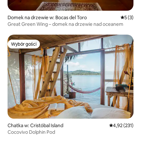
Domek na drzewie w: Bocas del Toro
Średnia oc
5 (3)
Great Green Wing – domek na drzewie nad oceanem
Wybór gości
Wybór gości
Chatka w: Cristóbal Island
Średnia ocena: 
4,92 (231)
Cocovivo Dolphin Pod