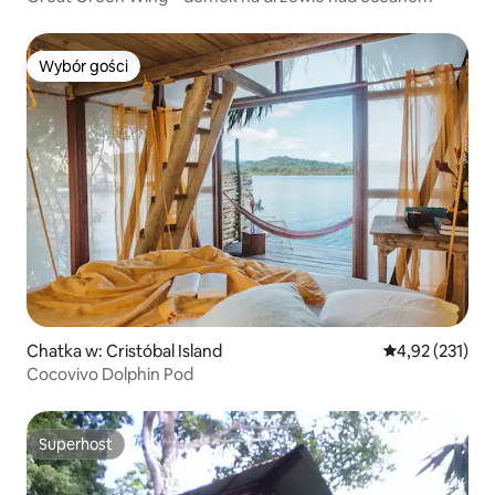
Wybór gości
Wybór gości
Chatka w: Cristóbal Island
Średnia ocena: 
4,92 (231)
Cocovivo Dolphin Pod
Superhost
Superhost