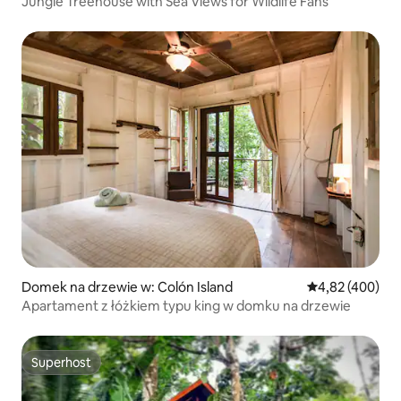
Jungle Treehouse with Sea Views for Wildlife Fans
Domek na drzewie w: Colón Island
Średnia ocena: 
4,82 (400)
Apartament z łóżkiem typu king w domku na drzewie
Superhost
Superhost