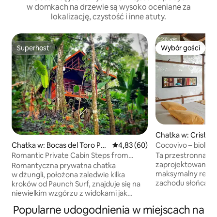
w domkach na drzewie są wysoko oceniane za
lokalizację, czystość i inne atuty.
Superhost
Wybór gości
Superhost
Wybór gości
Chatka w: Cristóba
Cocovivo – biolum
Chatka w: Bocas del Toro Pro
Średnia ocena: 4,83 na 5, liczba
4,83 (60)
vince
Ta przestronna ch
Romantic Private Cabin Steps from
zaprojektowana ta
Bocas 'Best Surf
Romantyczna prywatna chatka
maksymalny relaks
w dżungli, położona zaledwie kilka
zachodu słońca. Idealne miejsce do
kroków od Paunch Surf, znajduje się na
opalania się, pod
niewielkim wzgórzu z widokami jak
słońca, a gdy zapa
z domku na drzewie. Idealne dla par
Popularne udogodnienia w miejscach na
bioluminescencyjn
i surferów – ciche tropikalne miejsce