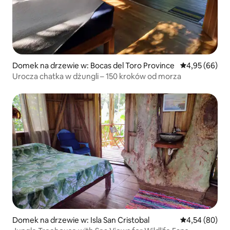
Domek na drzewie w: Bocas del Toro Province
Średnia ocena:
4,95 (66)
Urocza chatka w dżungli – 150 kroków od morza
Domek na drzewie w: Isla San Cristobal
Średnia ocena:
4,54 (80)