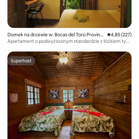
Domek na drzewie w: Bocas del Toro Provinc
Średnia ocena: 
4,85 (227)
e
Apartament o podwyższonym standardzie z łóżkiem typu
Queen w domku na drzewie
Superhost
Superhost