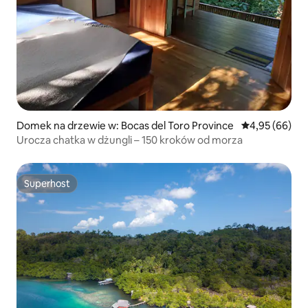
Domek na drzewie w: Bocas del Toro Province
Średnia ocena:
4,95 (66)
Urocza chatka w dżungli – 150 kroków od morza
Superhost
Superhost