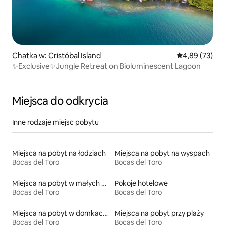
Chatka w: Cristóbal Island
Średnia ocena:
4,89 (73)
✨Exclusive✨Jungle Retreat on Bioluminescent Lagoon
Miejsca do odkrycia
Inne rodzaje miejsc pobytu
Miejsca na pobyt na łodziach
Miejsca na pobyt na wyspach
Bocas del Toro
Bocas del Toro
Miejsca na pobyt w małych domkach
Pokoje hotelowe
Bocas del Toro
Bocas del Toro
Miejsca na pobyt w domkach ekologicznych na łonie przyrody
Miejsca na pobyt przy plaży
Bocas del Toro
Bocas del Toro