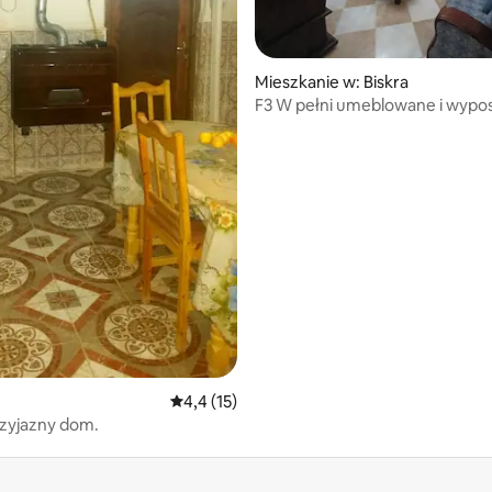
Mieszkanie w: Biskra
F3 W pełni umeblowane i wypo
mieszkanie w Biskrze
Średnia ocena: 4,4 na 5, liczba recenzji: 15
4,4 (15)
zyjazny dom.