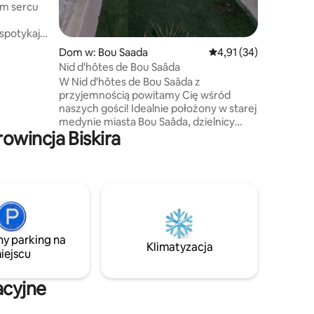
m sercu
spotykają
Dom w: Bou Saada
Średnia ocena: 4,91 na 
4,91 (34)
żone
Nid d'hôtes de Bou Saâda
ie
W Nid d'hôtes de Bou Saâda z
ntrum
przyjemnością powitamy Cię wśród
yborem na
naszych gości! Idealnie położony w starej
nie od
medynie miasta Bou Saâda, dzielnicy
, na
owincja Biskira
znanej ze spokoju i przyjazności. Dzięki
jaciółmi.
temu Nid d'hôtes jest idealnym miejscem
estrzeń
na pobyt podczas wycieczek
turystycznych. Wizyta i wyjątkowe
doświadczenie w sercu starej medyny.
Dom pochodzi z XIV wieku, miejsce
pełne historii Le Nid d'hôtes znajduje się
w idyllicznym miejscu, poniżej alejki z
ny parking na
belkami.
Klimatyzacja
iejscu
acyjne