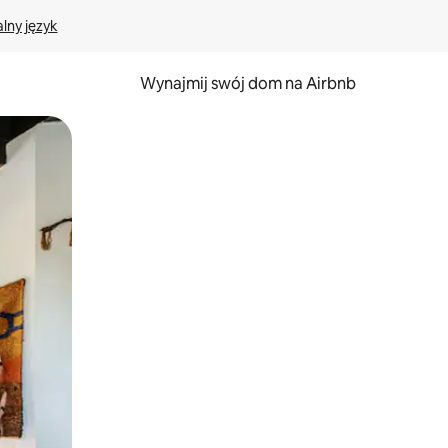
lny język
Wynajmij swój dom na Airbnb
e za pomocą gestów dotykowych lub przesuwania.