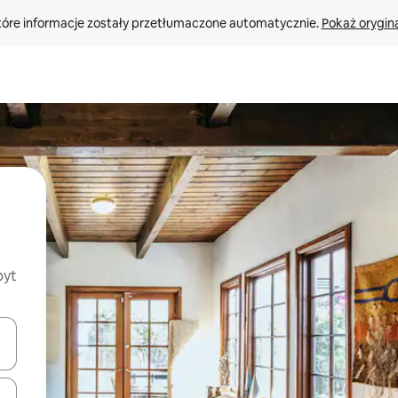
tóre informacje zostały przetłumaczone automatycznie. 
Pokaż orygina
byt
o nich za pomocą klawiszy strzałek w górę i w dół lub przeglądać j