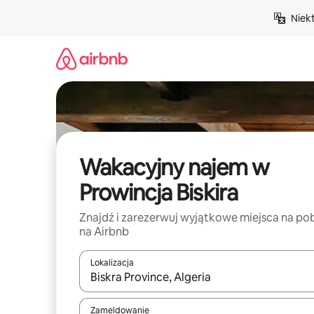
Przejdź
Niek
do
treści
Wakacyjny najem w
Prowincja Biskira
Znajdź i zarezerwuj wyjątkowe miejsca na po
na Airbnb
Lokalizacja
Gdy wyniki będą dostępne, możesz poruszać się p
Zameldowanie