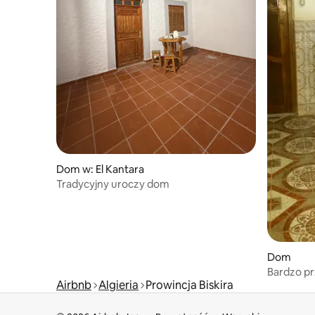
Dom w: El Kantara
Tradycyjny uroczy dom
Dom
Bardzo pr
Airbnb
Algieria
Prowincja Biskira