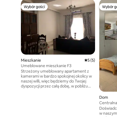
Wybór gości
Wybór g
Wybór gości
Wybór g
Mieszkanie
Średnia ocena: 5 na
5 (5)
Umeblowane mieszkanie F3
Strzeżony umeblowany apartament z
kamerami w bardzo spokojnej okolicy w
naszej willi, więc będziemy do Twojej
dyspozycji przez całą dobę, w pobliżu
salihine hammam i sklepów
spożywczych,restauracji/ fast foodów, w
Dom
pobliżu centrum miasta i lotniska (15 min
Centralna
samochodem). Umeblowane mieszkanie
Doświadc
monitorowane kamerami w bardzo
w naszym
spokojnej okolicy. Znajduje się w naszym