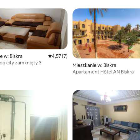
e w: Biskra
Średnia ocena: 4,57 na 5, liczba recenzji: 7
4,57 (7)
log city zamknięty 3
Mieszkanie w: Biskra
Apartament Hôtel AN Biskra