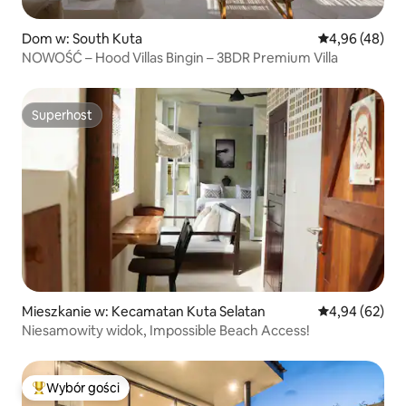
Dom w: South Kuta
Średnia ocena:
4,96 (48)
NOWOŚĆ – Hood Villas Bingin – 3BDR Premium Villa
Superhost
Superhost
Mieszkanie w: Kecamatan Kuta Selatan
Średnia ocena:
4,94 (62)
Niesamowity widok, Impossible Beach Access!
Wybór gości
Najpopularniejsze z kategorii Wybór gości