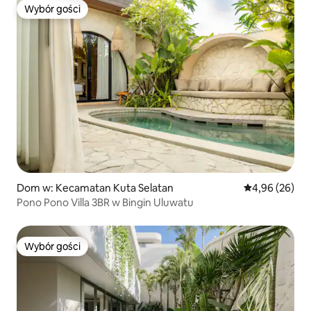
Wybór gości
Wybór gości
Dom w: Kecamatan Kuta Selatan
Średnia ocena:
4,96 (26)
Pono Pono Villa 3BR w Bingin Uluwatu
Wybór gości
Wybór gości