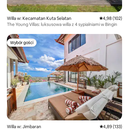
Willa w: Kecamatan Kuta Selatan
Średnia ocena: 
4,98 (102)
The Young Villas: luksusowa willa z 4 sypialniami w Bingin
Wybór gości
Wybór gości
Willa w: Jimbaran
Średnia ocena: 
4,89 (133)