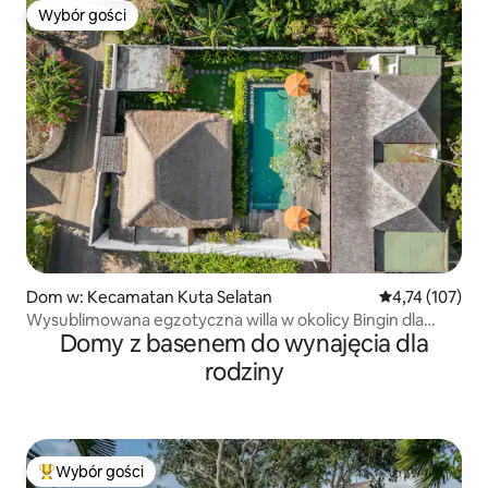
Wybór gości
Wybór gości
Dom w: Kecamatan Kuta Selatan
Średnia ocena: 
4,74 (107)
Wysublimowana egzotyczna willa w okolicy Bingin dla
Domy z basenem do wynajęcia dla
dużych grup
rodziny
Wybór gości
Najpopularniejsze z kategorii Wybór gości