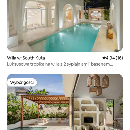
Willa w: South Kuta
Średnia ocena:
4,94 (16)
Luksusowa tropikalna willa z 2 sypialniami i basenem
w pobliżu plaży i kawiarni
Wybór gości
Wybór gości