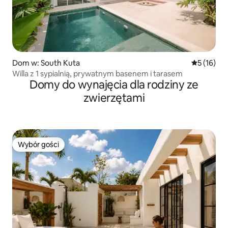
Dom w: South Kuta
Średnia oce
5 (16)
Willa z 1 sypialnią, prywatnym basenem i tarasem
Domy do wynajęcia dla rodziny ze
zwierzętami
Wybór gości
Wybór gości