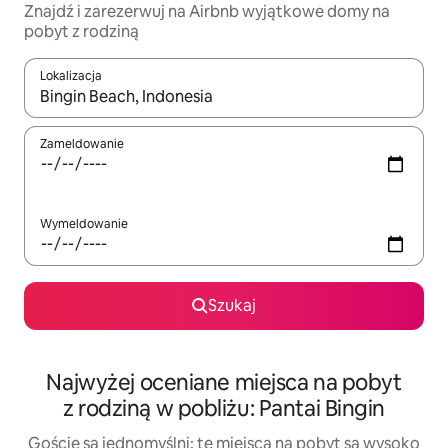
Znajdź i zarezerwuj na Airbnb wyjątkowe domy na
pobyt z rodziną
Lokalizacja
Gdy wyniki będą dostępne, możesz poruszać się po nich za pom
Zameldowanie
Wymeldowanie
Szukaj
Najwyżej oceniane miejsca na pobyt
z rodziną w pobliżu: Pantai Bingin
Goście są jednomyślni: te miejsca na pobyt są wysoko