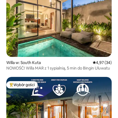
Willa w: South Kuta
Średnia ocena:
4,97 (34)
NOWOŚĆ! Willa MAR z 1 sypialnią, 5 min do Bingin Uluwatu
Wybór gości
Najpopularniejsze z kategorii Wybór gości