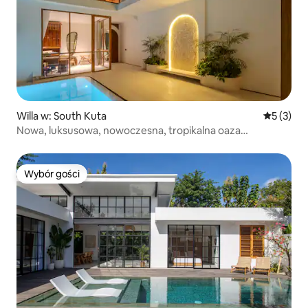
Willa w: South Kuta
Średnia oc
5 (3)
Nowa, luksusowa, nowoczesna, tropikalna oaza
z 2 sypialniami
Wybór gości
Wybór gości