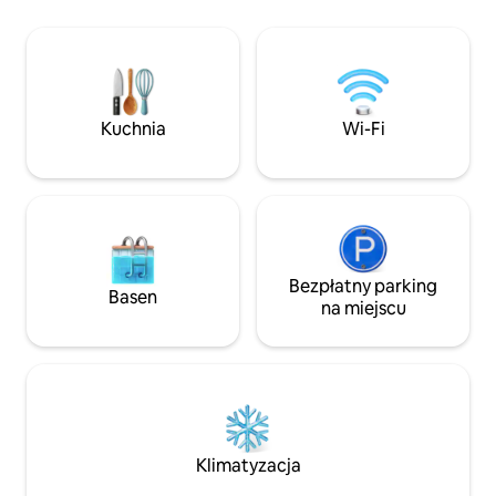
(5 minut) – i wróć
małych grup lub rodzin, które szukają
które jest tylko Twoje. We
komfortu, wygody i pełnego
znajduje się kuchn
doświadczenia Bingin. Od leniwych dni
miejsce do pracy z
na plaży po tętniące życiem lokalne
inteligentny zamek
kawiarnie – wszystko, czego
parkowania hulajn
potrzebujesz, jest tuż za rogiem.
Kuchnia
Wi-Fi
ścian i generator
Udogodnienia: • Prywatny basen • Dwie
zaprojektowano z
sypialnie z łóżkami typu king size i
o bezproblemowy
klimatyzacją • W pełni wyposażona
kuchnia • Szybkie Wi-Fi
Bezpłatny parking
Basen
na miejscu
Klimatyzacja