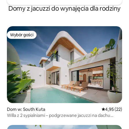
Domy z jacuzzi do wynajęcia dla rodziny
Wybór gości
Wybór gości
Dom w: South Kuta
Średnia ocena:
4,95 (22)
Willa z 2 sypialniami – podgrzewane jacuzzi na dachu
i sauna w Bingin