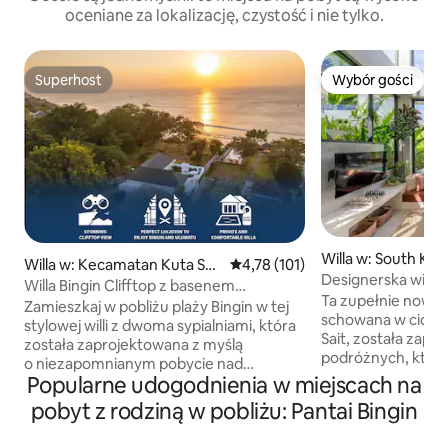
oceniane za lokalizację, czystość i nie tylko.
Superhost
Wybór gości
Superhost
Wybór gości
Willa w: South Kut
Willa w: Kecamatan Kuta Sel
Średnia ocena: 4,78 na 5, liczba 
4,78 (101)
Designerska willa
atan
Willa Bingin Clifftop z basenem
uliczka w Uluwatu
Ta zupełnie nowa p
i dojściem do plaży
Zamieszkaj w pobliżu plaży Bingin w tej
schowana w cichy
stylowej willi z dwoma sypialniami, która
Sait, została zapr
została zaprojektowana z myślą
podróżnych, którz
o niezapomnianym pobycie nad
tym, co najlepsze 
Popularne udogodnienia w miejscach na
morzem. Dzięki prywatnemu basenowi,
tłumów. Obudź się przy własnym
łóżkom typu king-size i dostępowi do
pobyt z rodziną w pobliżu: Pantai Bingin
basenie, odkryj kul
plaży przez ścieżkę biegnącą przy
Padang Padang (4 m
nieruchomości jest to idealna baza dla