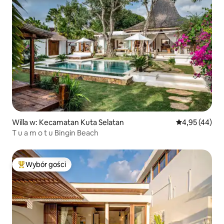
Willa w: Kecamatan Kuta Selatan
Średnia ocena:
4,95 (44)
T u a m o t u Bingin Beach
Wybór gości
Najpopularniejsze z kategorii Wybór gości