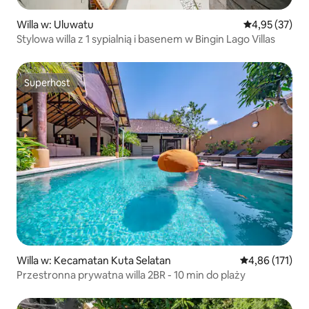
Willa w: Uluwatu
Średnia ocena:
4,95 (37)
Stylowa willa z 1 sypialnią i basenem w Bingin Lago Villas
Superhost
Superhost
Willa w: Kecamatan Kuta Selatan
Średnia ocena: 
4,86 (171)
Przestronna prywatna willa 2BR - 10 min do plaży