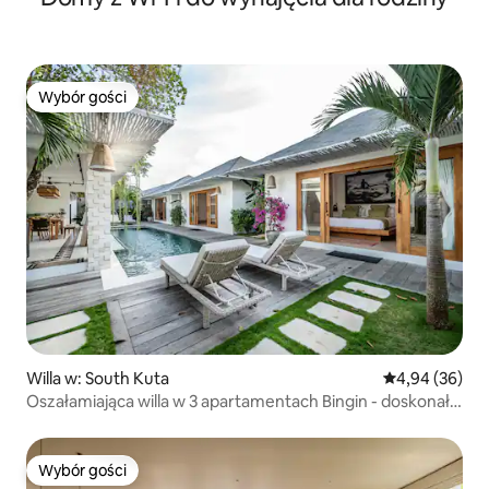
Wybór gości
Wybór gości
Willa w: South Kuta
Średnia ocena:
4,94 (36)
Oszałamiająca willa w 3 apartamentach Bingin - doskonała
lokalizacja
Wybór gości
Wybór gości