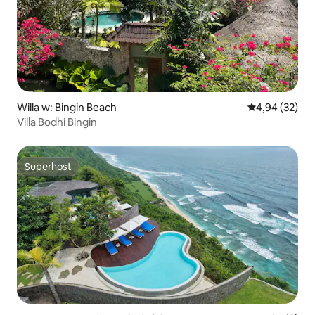
Willa w: Bingin Beach
Średnia ocena:
4,94 (32)
Villa Bodhi Bingin
Superhost
Superhost