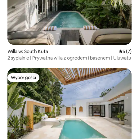
Willa w: South Kuta
Średnia oc
5 (7)
2 sypialnie | Prywatna willa z ogrodem i basenem | Uluwatu
Wybór gości
Wybór gości