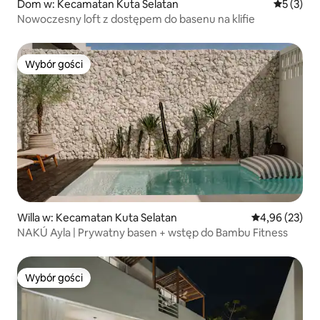
Dom w: Kecamatan Kuta Selatan
Średnia oc
5 (3)
Nowoczesny loft z dostępem do basenu na klifie
Wybór gości
Wybór gości
Willa w: Kecamatan Kuta Selatan
Średnia ocena:
4,96 (23)
NAKÚ Ayla | Prywatny basen + wstęp do Bambu Fitness
Wybór gości
Wybór gości