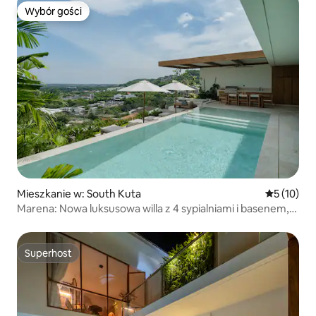
Wybór gości
Wybór gości
Mieszkanie w: South Kuta
Średnia oce
5 (10)
Marena: Nowa luksusowa willa z 4 sypialniami i basenem,
widok na morze, Bingin
Superhost
Superhost