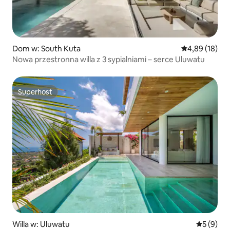
Dom w: South Kuta
Średnia ocena:
4,89 (18)
Nowa przestronna willa z 3 sypialniami – serce Uluwatu
Superhost
Superhost
Willa w: Uluwatu
Średnia oc
5 (9)