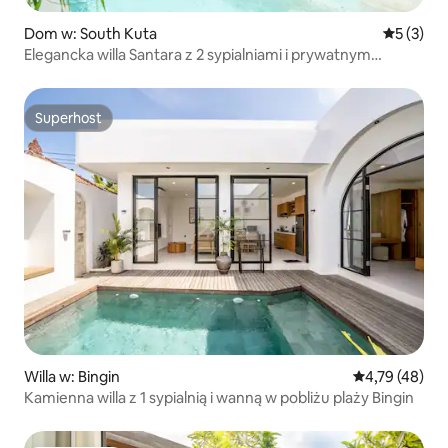
Dom w: South Kuta
Średnia oc
5 (3)
Elegancka willa Santara z 2 sypialniami i prywatnym
basenem w Bingin
Superhost
Superhost
Willa w: Bingin
Średnia ocena:
4,79 (48)
Kamienna willa z 1 sypialnią i wanną w pobliżu plaży Bingin