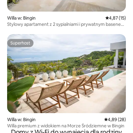
Willa w: Bingin
Średnia ocena:
4,87 (15)
Stylowy apartament z 2 sypialniami i prywatnym basenem
w pobliżu plaży Bingin
Superhost
Superhost
Willa w: Bingin
Średnia ocena:
4,89 (28)
Willa premium z widokiem na Morze Śródziemne w Bingin
Domy z Wi-Fi do wynajęcia dla rodziny