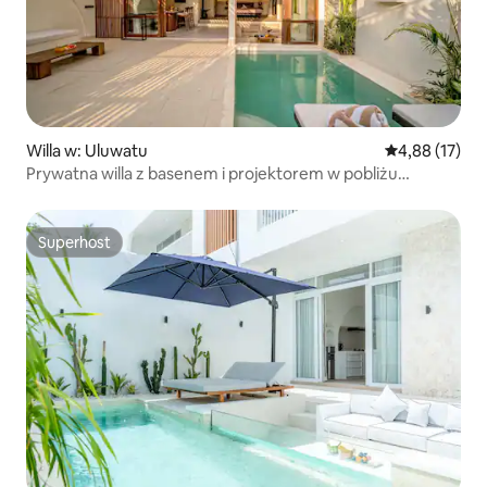
Willa w: Uluwatu
Średnia ocena:
4,88 (17)
Prywatna willa z basenem i projektorem w pobliżu
Thomas Beach
Superhost
Superhost