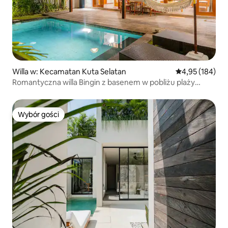
Willa w: Kecamatan Kuta Selatan
Średnia ocena: 
4,95 (184)
Romantyczna willa Bingin z basenem w pobliżu plaży
i kawiarni
Wybór gości
Wybór gości