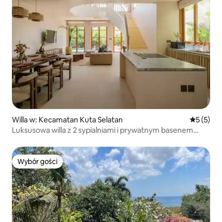
Willa w: Kecamatan Kuta Selatan
Średnia oc
5 (5)
Luksusowa willa z 2 sypialniami i prywatnym basenem
w Bingin
Wybór gości
Wybór gości