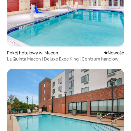
Pokój hotelowy w: Macon
Nowe miejsc
Nowość
La Quinta Macon | Deluxe Exec King | Centrum handlowe
Macon Mall