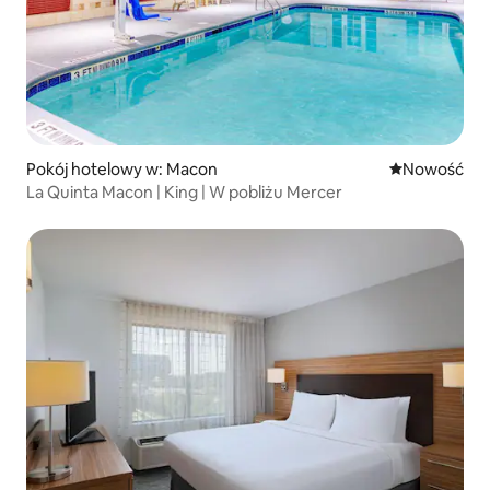
Pokój hotelowy w: Macon
Nowe miejsc
Nowość
La Quinta Macon | King | W pobliżu Mercer