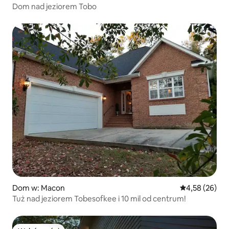
Dom nad jeziorem Tobo
Dom w: Macon
Średnia ocena:
4,58 (26)
Tuż nad jeziorem Tobesofkee i 10 mil od centrum!