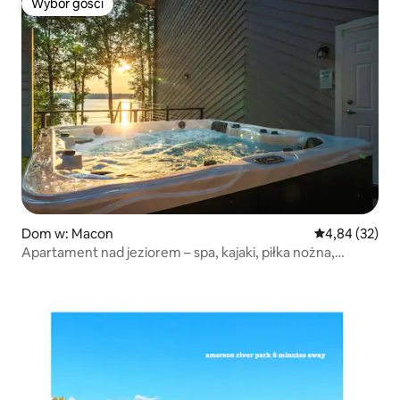
Wybór gości
Wybór gości
Dom w: Macon
Średnia ocena:
4,84 (32)
Apartament nad jeziorem – spa, kajaki, piłka nożna,
palenisko