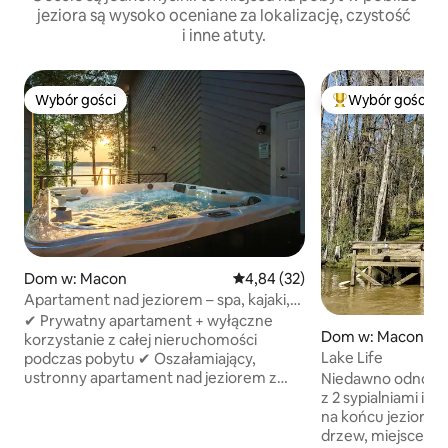
jeziora są wysoko oceniane za lokalizację, czystość
i inne atuty.
Wybór gości
Wybór gości
Wybór gości
Najpopularniejsze
Dom w: Macon
Średnia ocena: 4,84 na 5, liczba
4,84 (32)
Apartament nad jeziorem – spa, kajaki,
piłka nożna, palenisko
✔ Prywatny apartament + wyłączne
Dom w: Macon
korzystanie z całej nieruchomości
Lake Life
podczas pobytu ✔ Oszałamiający,
ustronny apartament nad jeziorem z
Niedawno odnowi
zapierającym dech w piersiach widokiem
z 2 sypialniami i 2
na zachód słońca Taras ✔ 2-poziomowy:
na końcu jeziora 
SPA, PALENISKO, HAMAK i salon ✔
drzew, miejsce na 