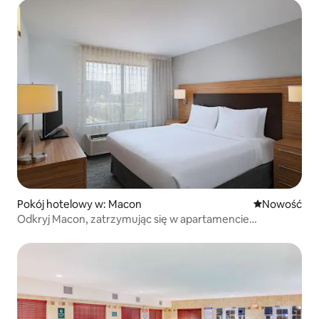
Pokój hotelowy w: Macon
Nowe miejsc
Nowość
Odkryj Macon, zatrzymując się w apartamencie
z 1 sypialnią i łóżkiem typu king, przyjaznym dla zwierząt