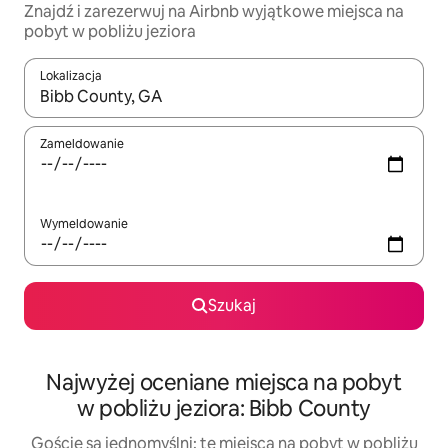
Znajdź i zarezerwuj na Airbnb wyjątkowe miejsca na
pobyt w pobliżu jeziora
Lokalizacja
Gdy wyniki będą dostępne, możesz poruszać się po nich za pom
Zameldowanie
Wymeldowanie
Szukaj
Najwyżej oceniane miejsca na pobyt
w pobliżu jeziora: Bibb County
Goście są jednomyślni: te miejsca na pobyt w pobliżu