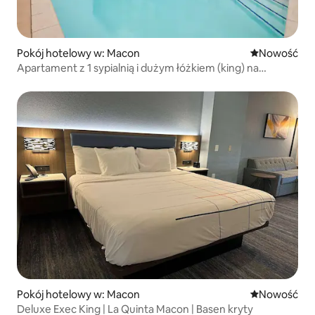
Pokój hotelowy w: Macon
Nowe miejsc
Nowość
Apartament z 1 sypialnią i dużym łóżkiem (king) na
przygody w Macon | Basen na świeżym powietrzu
Pokój hotelowy w: Macon
Nowe miejsc
Nowość
Deluxe Exec King | La Quinta Macon | Basen kryty