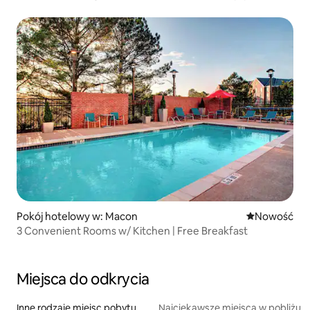
Pokój hotelowy w: Macon
Nowe miejsc
Nowość
3 Convenient Rooms w/ Kitchen | Free Breakfast
Miejsca do odkrycia
Inne rodzaje miejsc pobytu
Najciekawsze miejsca w pobliżu