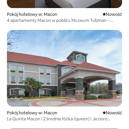
Pokój hotelowy w: Macon
Nowe miejsc
Nowość
4 apartamenty Macon w pobliżu Muzeum Tubman –
2,2 mili
Pokój hotelowy w: Macon
Nowe miejsc
Nowość
La Quinta Macon | 2 średnie łóżka (queen) | Jezioro
Tobesofkee