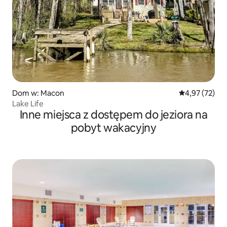
Dom w: Macon
Średnia ocena:
4,97 (72)
Lake Life
Inne miejsca z dostępem do jeziora na
pobyt wakacyjny