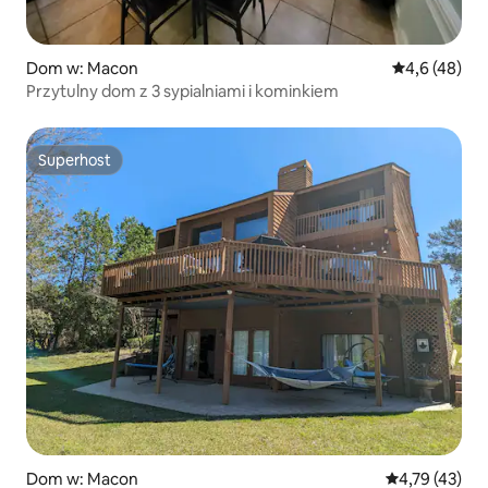
Dom w: Macon
Średnia ocena
4,6 (48)
Przytulny dom z 3 sypialniami i kominkiem
Superhost
Superhost
Dom w: Macon
Średnia ocena:
4,79 (43)