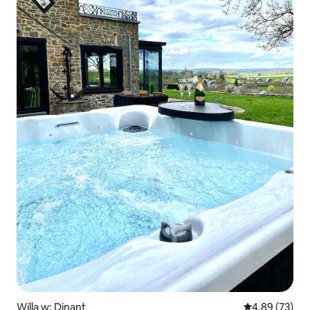
Willa w: Dinant
Średnia ocena:
4,89 (73)