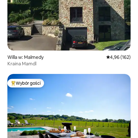
Willa w: Malmedy
Średnia ocena: 
4,96 (162)
Kraina Mamdî
Wybór gości
Najpopularniejsze z kategorii Wybór gości