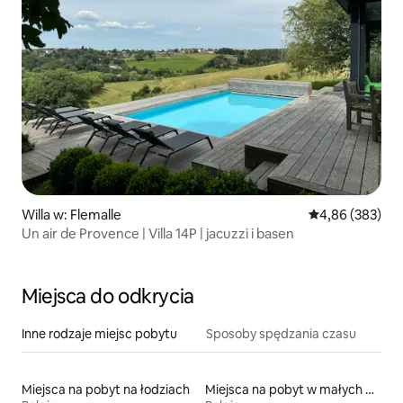
Willa w: Flemalle
Średnia ocena: 
4,86 (383)
Un air de Provence | Villa 14P | jacuzzi i basen
Miejsca do odkrycia
Inne rodzaje miejsc pobytu
Sposoby spędzania czasu
Miejsca na pobyt na łodziach
Miejsca na pobyt w małych domkach