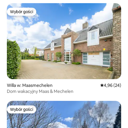
Wybór gości
Wybór gości
Willa w: Maasmechelen
Średnia ocena:
4,96 (24)
Dom wakacyjny Maas & Mechelen
Wybór gości
Wybór gości