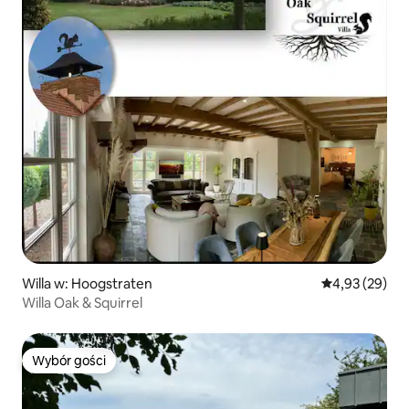
Willa w: Hoogstraten
Średnia ocena:
4,93 (29)
Willa Oak & Squirrel
Wybór gości
Wybór gości