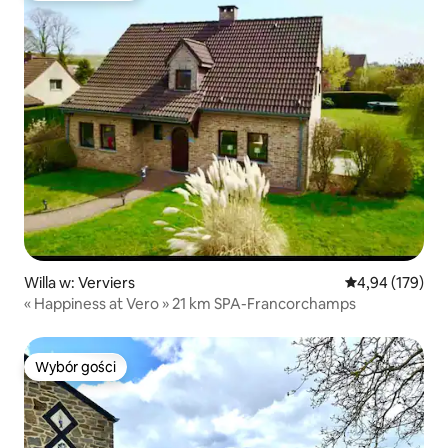
Willa w: Verviers
Średnia ocena: 
4,94 (179)
« Happiness at Vero » 21 km SPA-Francorchamps
Wybór gości
Wybór gości