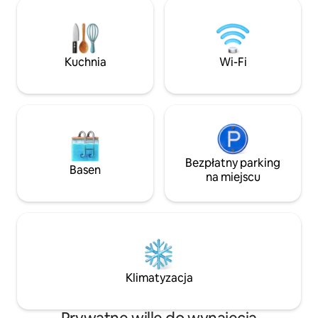
powietrzu.... Na miejscu jest duży
ognisku pod zada
bezpłatny parking dla 3 samochodów.
Idealne do relaksu,
Willa, odnowiona przez najlepszego
cieszenia się kom
architekta, została uznana za jeden z
spokojem i całkow
najlepszych 10 domów wakacyjnych do
Kuchnia
Wi-Fi
wynajęcia na belgijskim wybrzeżu!
Bezpłatny parking
Basen
na miejscu
Klimatyzacja