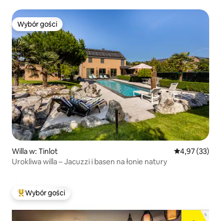
Wybór gości
Wybór gości
Willa w: Tinlot
Średnia ocena:
4,97 (33)
Urokliwa willa – Jacuzzi i basen na łonie natury
Wybór gości
Najpopularniejsze z kategorii Wybór gości