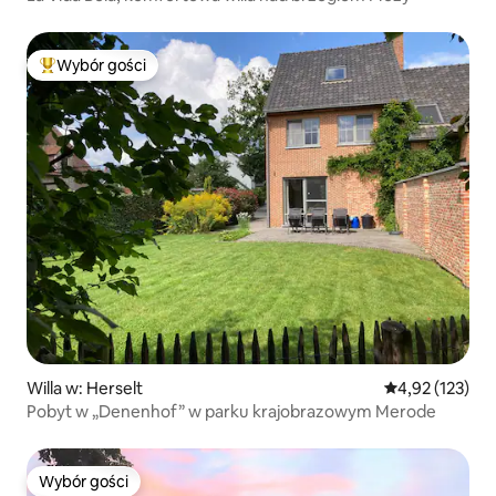
Wybór gości
Najpopularniejsze z kategorii Wybór gości
Willa w: Herselt
Średnia ocena: 
4,92 (123)
Pobyt w „Denenhof” w parku krajobrazowym Merode
Wybór gości
Wybór gości