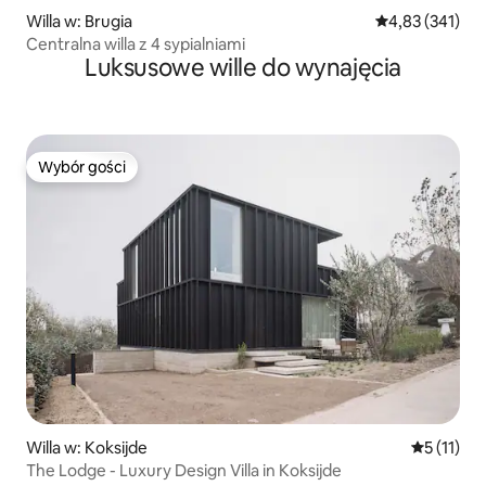
Willa w: Brugia
Średnia ocena: 
4,83 (341)
Centralna willa z 4 sypialniami
Luksusowe wille do wynajęcia
Wybór gości
Wybór gości
Willa w: Koksijde
Średnia oc
5 (11)
The Lodge - Luxury Design Villa in Koksijde