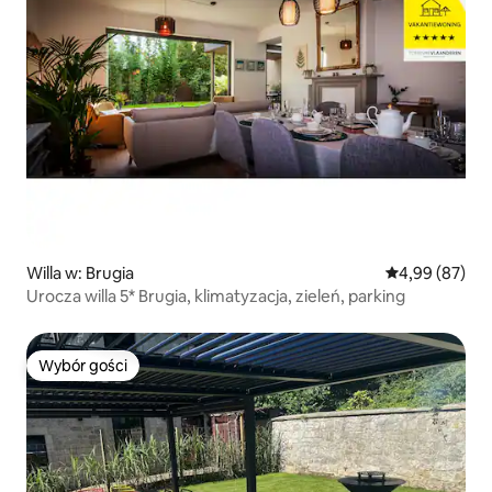
Willa w: Brugia
Średnia ocena:
4,99 (87)
Urocza willa 5* Brugia, klimatyzacja, zieleń, parking
Wybór gości
Wybór gości