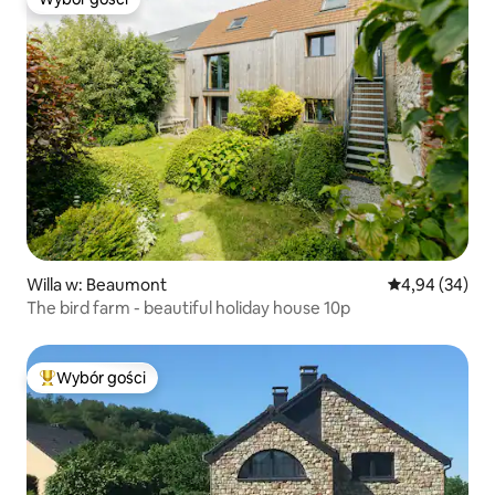
Wybór gości
Willa w: Beaumont
Średnia ocena:
4,94 (34)
The bird farm - beautiful holiday house 10p
Wybór gości
Najpopularniejsze z kategorii Wybór gości