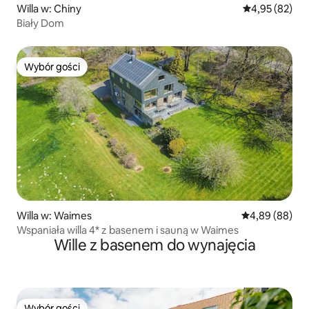
Willa w: Chiny
Średnia ocena:
4,95 (82)
Biały Dom
Wybór gości
Wybór gości
Willa w: Waimes
Średnia ocena:
4,89 (88)
Wspaniała willa 4* z basenem i sauną w Waimes
Wille z basenem do wynajęcia
Wybór gości