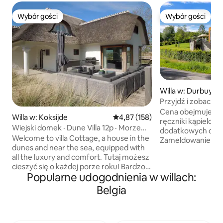
Wybór gości
Wybór gości
Wybór gości
Wybór gości
Willa w: Durbuy
Przyjdź i zobacz 
Durbuy!
Cena obejmuje poś
Willa w: Koksijde
Średnia ocena: 4,87 na 5, liczba 
4,87 (158)
ręczniki kąpielowe
Wiejski domek · Dune Villa 12p · Morze
dodatkowych opłat
500 m
Welcome to villa Cottage, a house in the
Zameldowanie i w
dunes and near the sea, equipped with
elastyczne w zależ
all the luxury and comfort. Tutaj możesz
Ciesz się całkowi
cieszyć się o każdej porze roku! Bardzo
stylowym i luksu
Popularne udogodnienia w willach:
spokojnie i cicho, a gdy tylko pojawi się
wypoczynkowym 
słońce, możesz cieszyć się życiem na
Ardenów, położony
Belgia
zewnątrz. Panoramiczne widoki,
mieszkalnej. Zrela
przestronne tarasy (ze słońcem od rana
saunie, zanurz się 
do wieczora), grill, prysznic na świeżym
się przy przytul