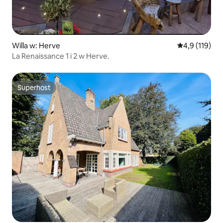
Willa w: Herve
Średnia ocena:
4,9 (119)
La Renaissance 1 i 2 w Herve.
Superhost
Superhost