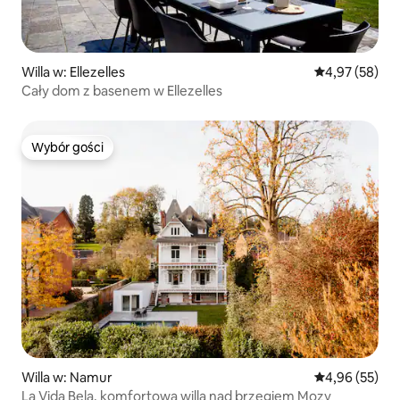
Willa w: Ellezelles
Średnia ocena:
4,97 (58)
Cały dom z basenem w Ellezelles
Wybór gości
Wybór gości
Willa w: Namur
Średnia ocena:
4,96 (55)
La Vida Bela, komfortowa willa nad brzegiem Mozy