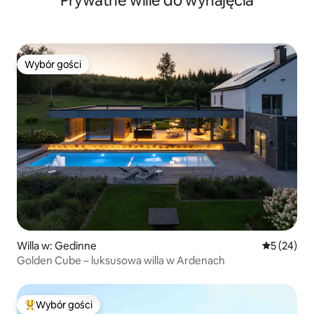
Prywatne wille do wynajęcia
Wybór gości
Wybór gości
Willa w: Gedinne
Średnia oce
5 (24)
Golden Cube – luksusowa willa w Ardenach
Wybór gości
Najpopularniejsze z kategorii Wybór gości