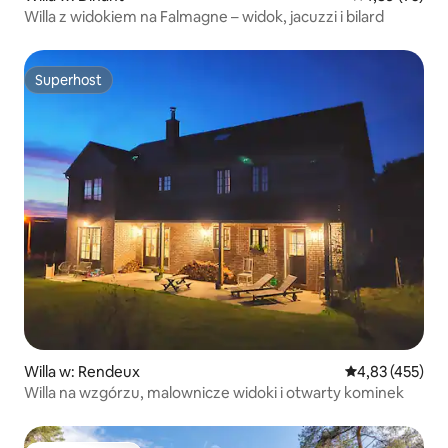
Willa z widokiem na Falmagne – widok, jacuzzi i bilard
Superhost
Superhost
Willa w: Rendeux
Średnia ocena: 
4,83 (455)
Willa na wzgórzu, malownicze widoki i otwarty kominek