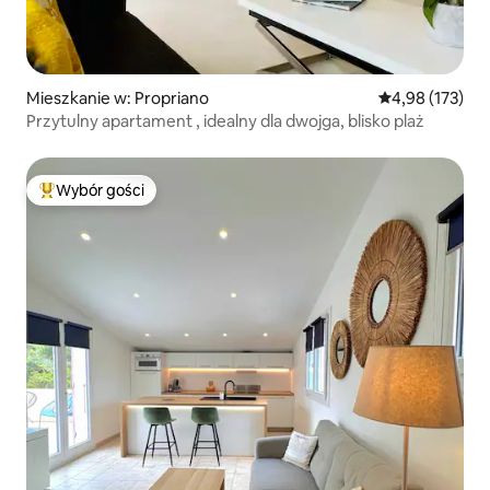
Mieszkanie w: Propriano
Średnia ocena: 
4,98 (173)
Przytulny apartament , idealny dla dwojga, blisko plaż
Wybór gości
Najpopularniejsze z kategorii Wybór gości