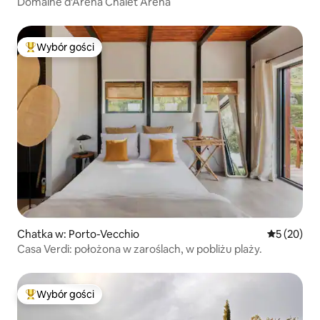
Domaine d’Arena Chalet Arena
Wybór gości
Najpopularniejsze z kategorii Wybór gości
Chatka w: Porto-Vecchio
Średnia oce
5 (20)
Casa Verdi: położona w zaroślach, w pobliżu plaży.
Wybór gości
Najpopularniejsze z kategorii Wybór gości