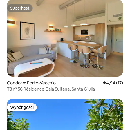
Superhost
Superhost
Condo w: Porto-Vecchio
Średnia ocena:
4,94 (17)
T3 n° 56 Résidence Cala Sultana, Santa Giulia
Wybór gości
Wybór gości