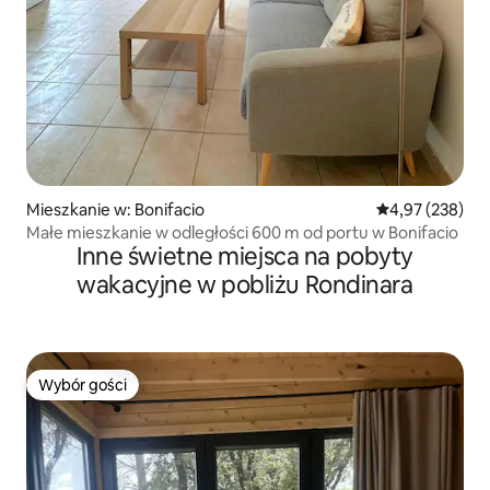
Mieszkanie w: Bonifacio
Średnia ocena: 
4,97 (238)
Małe mieszkanie w odległości 600 m od portu w Bonifacio
Inne świetne miejsca na pobyty
wakacyjne w pobliżu Rondinara
Wybór gości
Wybór gości