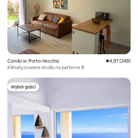
Condo w: Porto-Vecchio
Średnia ocena: 
4,97 (248)
Klimatyzowane studio na parterze B
Wybór gości
Wybór gości