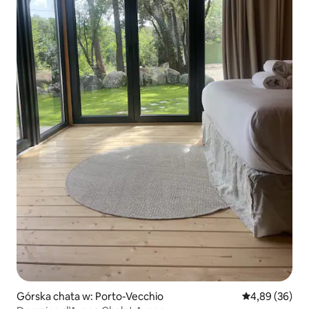
Górska chata w: Porto-Vecchio
Średnia ocena:
4,89 (36)