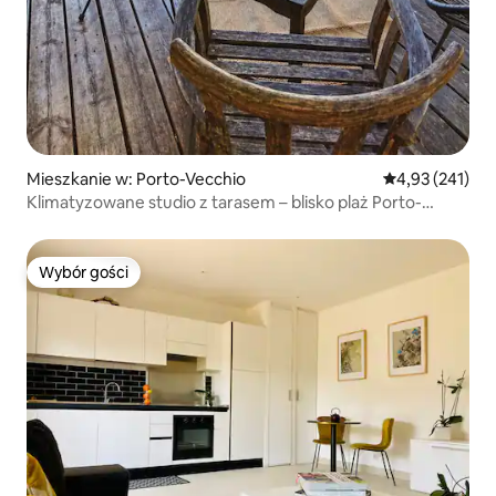
Mieszkanie w: Porto-Vecchio
Średnia ocena: 
4,93 (241)
Klimatyzowane studio z tarasem – blisko plaż Porto-
Vecchio
Wybór gości
Wybór gości