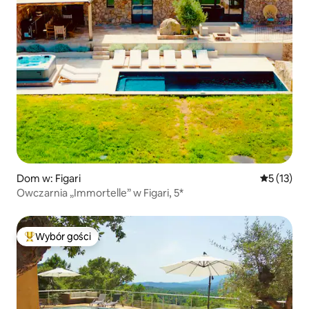
Dom w: Figari
Średnia oce
5 (13)
Owczarnia „Immortelle” w Figari, 5*
Wybór gości
Najpopularniejsze z kategorii Wybór gości