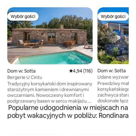
Wybór gości
Wybór gości
Wybór gości
Wybór gości
Dom w: Sotta
Dom w: Sotta
Średnia ocena: 4,94 na 5, liczba 
4,94 (116)
Udane wyzwanie dl
Bergerie U Cintu
nowoczesnej willi
Prawdziwy mały g
Tradycyjny korsykański dom inspirowany
korsykańskiego ma
starożytnym kamieniem i drewnianymi
zachwyca starann
owczarniami. Nowoczesny komfort i
doskonale łączy a
podgrzewany basen w sercu makijażu.
Popularne udogodnienia w miejscach na
nowoczesnością. O
Cichy widok na góry Składa się z salonu z
tu dobrze. Wśród granitowych skał i
aneksem kuchennym, salonu i kominka
pobyt wakacyjnych w pobliżu: Rondinara
szlachetnych gat
oraz 2 sypialni z prysznicem. To przynosi
Ciebie prywatny b
wszystkie niezbędne nowoczesne
balneologiczną, 
udogodnienia Idealnie położony: w
kwietniu/maju i w
połowie drogi między Porto-Vecchio i