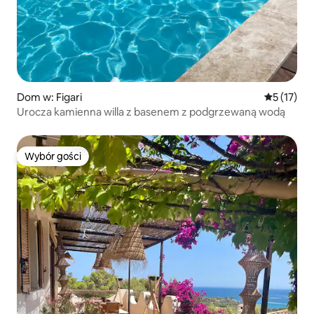
Dom w: Figari
Średnia oce
5 (17)
Urocza kamienna willa z basenem z podgrzewaną wodą
Wybór gości
Wybór gości