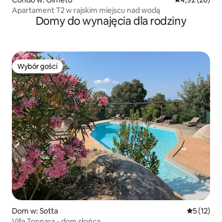
Apartament T2 w rajskim miejscu nad wodą
Domy do wynajęcia dla rodziny
Wybór gości
Wybór gości
Dom w: Sotta
Średnia oce
5 (12)
Villa Tonnara - dom słońca