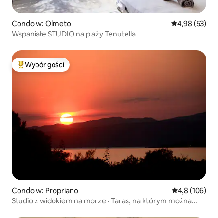
Condo w: Olmeto
Średnia ocena:
4,98 (53)
Wspaniałe STUDIO na plaży Tenutella
Wybór gości
Najpopularniejsze z kategorii Wybór gości
Condo w: Propriano
Średnia ocena:
4,8 (106)
Studio z widokiem na morze · Taras, na którym można
podziwiać zachody słońca · Spacer na plażę