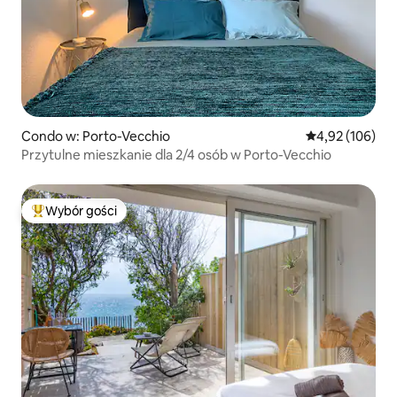
Condo w: Porto-Vecchio
Średnia ocena: 
4,92 (106)
Przytulne mieszkanie dla 2/4 osób w Porto-Vecchio
Wybór gości
Najpopularniejsze z kategorii Wybór gości