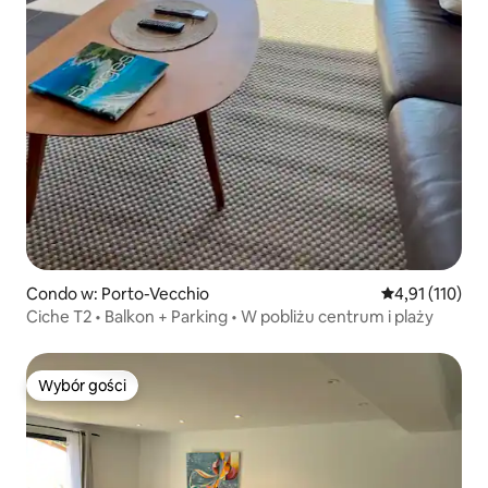
Condo w: Porto-Vecchio
Średnia ocena: 
4,91 (110)
Ciche T2 • Balkon + Parking • W pobliżu centrum i plaży
Wybór gości
Wybór gości