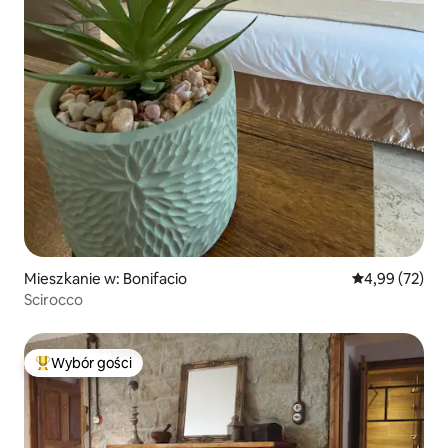
Mieszkanie w: Bonifacio
Średnia ocena:
4,99 (72)
Scirocco
Wybór gości
Najpopularniejsze z kategorii Wybór gości