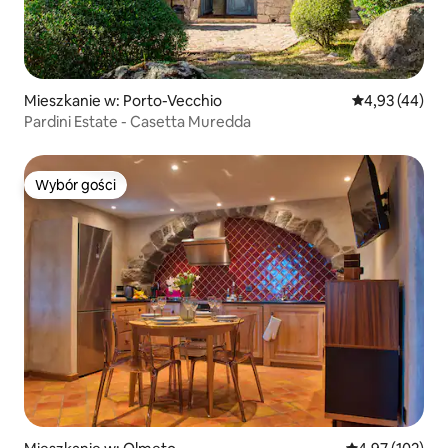
Mieszkanie w: Porto-Vecchio
Średnia ocena:
4,93 (44)
Pardini Estate - Casetta Muredda
Wybór gości
Wybór gości