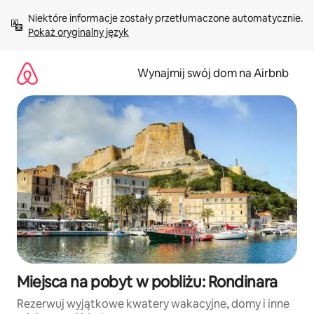
Przejdź
Niektóre informacje zostały przetłumaczone automatycznie. 
do
Pokaż oryginalny język
treści
Wynajmij swój dom na Airbnb
Miejsca na pobyt w pobliżu: Rondinara
Rezerwuj wyjątkowe kwatery wakacyjne, domy i inne