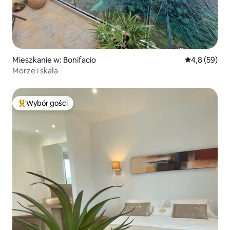
Mieszkanie w: Bonifacio
Średnia ocena
4,8 (59)
Morze i skała
Wybór gości
Najpopularniejsze z kategorii Wybór gości