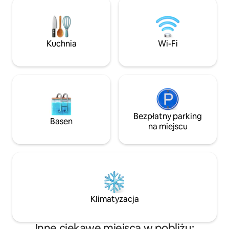
dla optymalnego komfo
Bonifacio, blisko najpiękniejszych plaż
jest przytulne i 
daleko na południe od wyspy. Niedaleko
oferuje wszelkie 
szlaków dziedzictwa i miejsc, które
niezbędne do ud
należy zobaczyć
Kuchnia
Wi-Fi
Bezpłatny parking
Basen
na miejscu
Klimatyzacja
Inne ciekawe miejsca w pobliżu: