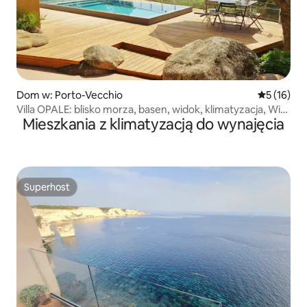
Dom w: Porto-Vecchio
Średnia oce
5 (16)
Villa OPALE: blisko morza, basen, widok, klimatyzacja, Wi-
Mieszkania z klimatyzacją do wynajęcia
Fi
Superhost
Superhost