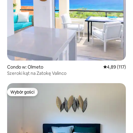
Condo w: Olmeto
Średnia ocena: 
4,89 (117)
Szeroki kąt na Zatokę Valinco
Wybór gości
Wybór gości