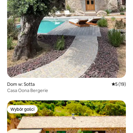
Dom w: Sotta
Średnia oce
5 (19)
Casa Oona Bergerie
Wybór gości
Wybór gości