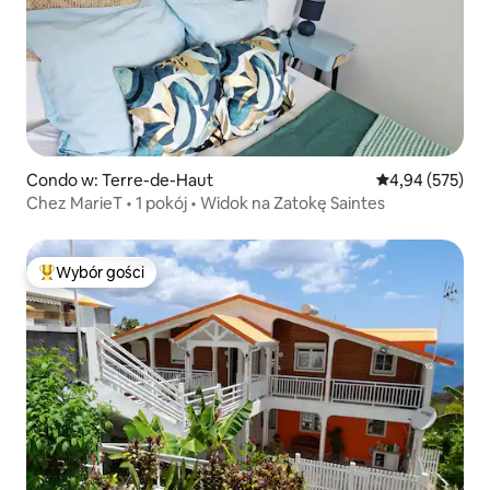
Condo w: Terre-de-Haut
Średnia ocena: 
4,94 (575)
Chez MarieT • 1 pokój • Widok na Zatokę Saintes
Wybór gości
Najpopularniejsze z kategorii Wybór gości