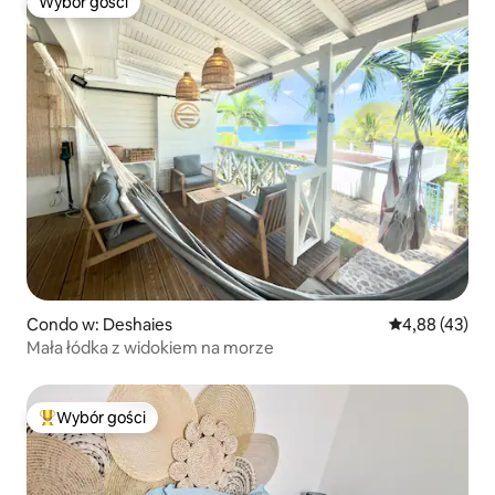
Wybór gości
Wybór gości
Condo w: Deshaies
Średnia ocena:
4,88 (43)
Mała łódka z widokiem na morze
Wybór gości
Najpopularniejsze z kategorii Wybór gości