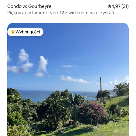
Condo w: Gourbeyre
Średnia ocena:
4,97 (31)
Piękny apartament typu T2 z widokiem na przystań
Gourbeyre
Wybór gości
Najpopularniejsze z kategorii Wybór gości