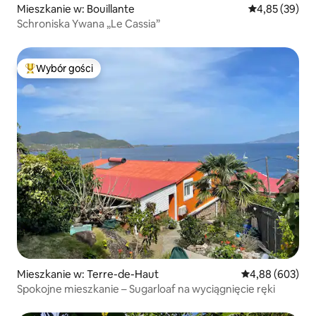
Mieszkanie w: Bouillante
Średnia ocena:
4,85 (39)
Schroniska Ywana „Le Cassia”
Wybór gości
Najpopularniejsze z kategorii Wybór gości
Mieszkanie w: Terre-de-Haut
Średnia ocena: 4
4,88 (603)
Spokojne mieszkanie – Sugarloaf na wyciągnięcie ręki