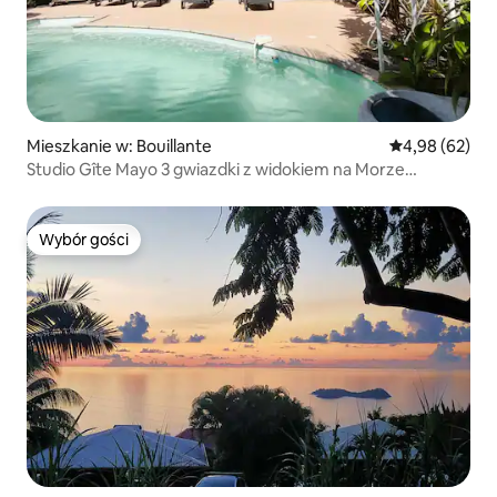
Mieszkanie w: Bouillante
Średnia ocena:
4,98 (62)
Studio Gîte Mayo 3 gwiazdki z widokiem na Morze
Karaibskie
Wybór gości
Wybór gości