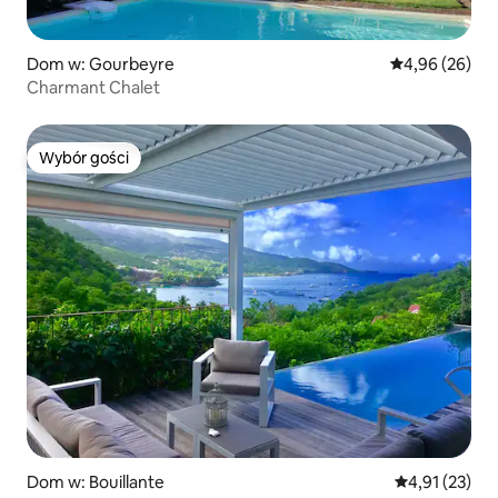
Dom w: Gourbeyre
Średnia ocena:
4,96 (26)
Charmant Chalet
Wybór gości
Wybór gości
Dom w: Bouillante
Średnia ocena:
4,91 (23)