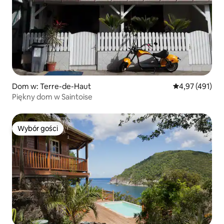
Dom w: Terre-de-Haut
Średnia ocena: 
4,97 (491)
Piękny dom w Saintoise
Wybór gości
Wybór gości