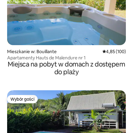
Mieszkanie w: Bouillante
Średnia ocena: 
4,85 (100)
Apartamenty Hauts de Malendure nr 1
Miejsca na pobyt w domach z dostępem
do plaży
Wybór gości
Wybór gości