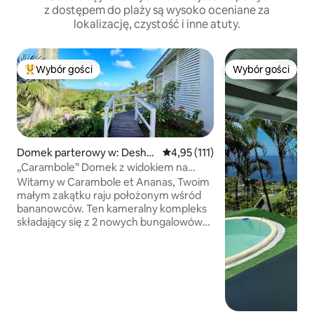
z dostępem do plaży są wysoko oceniane za
lokalizację, czystość i inne atuty.
Wybór gości
Wybór gości
Najpopularniejsze z kategorii Wybór gości
Wybór gości
Domek parterowy w: Deshai
Średnia ocena: 4,95 na 5, liczba 
4,95 (111)
es
„Carambole” Domek z widokiem na
morze i prywatnym basenem
Witamy w Carambole et Ananas, Twoim
małym zakątku raju położonym wśród
bananowców. Ten kameralny kompleks
składający się z 2 nowych bungalowów
oferuje wspaniały widok na zapierającą
dech w piersiach zatokę Grande Anse.
Idealnie położone na terenie prywatnej
posiadłości, w odległości 5 minut
spacerem od plaży, na pierwszych
wzniesieniach Deshaies, gwarantują one