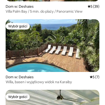
Dom w: Deshaies
Średnia oce
5 (39)
Villa Palm Bay / 5 min. do plaży / Panoramic View
Wybór gości
Wybór gości
Dom w: Deshaies
Średnia oc
5 (7)
Willa, basen i wyjątkowy widok na Karaiby
Wybór gości
Wybór gości