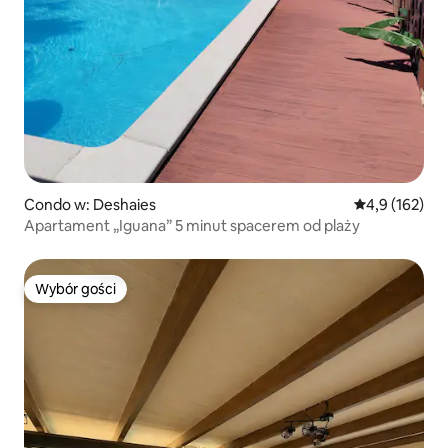
Condo w: Deshaies
Średnia ocena:
4,9 (162)
Apartament „Iguana” 5 minut spacerem od plaży
Wybór gości
Wybór gości