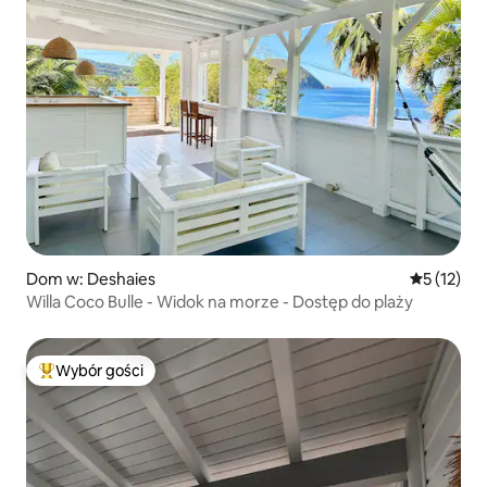
Dom w: Deshaies
Średnia oce
5 (12)
Willa Coco Bulle - Widok na morze - Dostęp do plaży
Wybór gości
Najpopularniejsze z kategorii Wybór gości