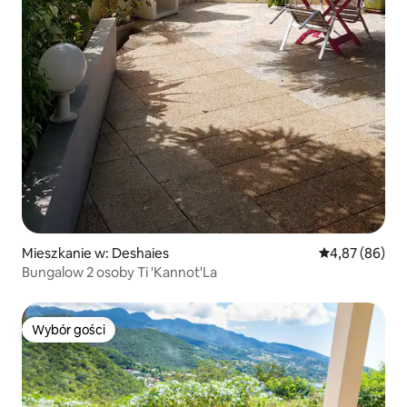
Mieszkanie w: Deshaies
Średnia ocena:
4,87 (86)
Bungalow 2 osoby Ti 'Kannot'La
Wybór gości
Wybór gości