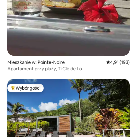
Mieszkanie w: Pointe-Noire
Średnia ocena: 
4,91 (193)
Apartament przy plaży, Ti Clé de Lo
Wybór gości
Najpopularniejsze z kategorii Wybór gości