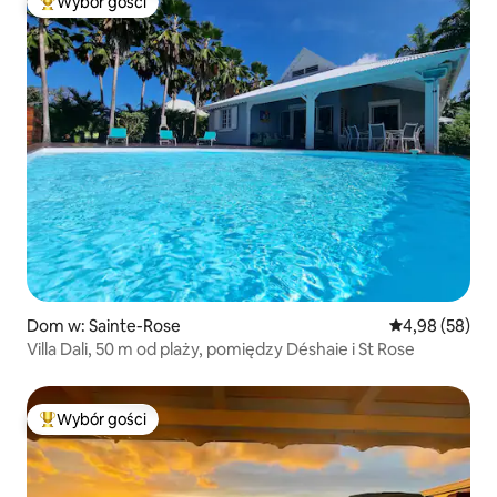
Wybór gości
Najpopularniejsze z kategorii Wybór gości
Dom w: Sainte-Rose
Średnia ocena:
4,98 (58)
Villa Dali, 50 m od plaży, pomiędzy Déshaie i St Rose
Wybór gości
Najpopularniejsze z kategorii Wybór gości