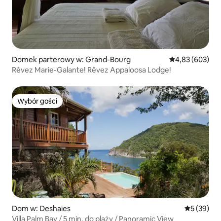
Domek parterowy w: Grand-Bourg
Średnia ocena: 
4,83 (603)
Rêvez Marie-Galante! Rêvez Appaloosa Lodge!
Wybór gości
Wybór gości
Dom w: Deshaies
Średnia oce
5 (39)
Villa Palm Bay / 5 min. do plaży / Panoramic View