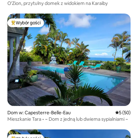
O'Zion, przytulny domek z widokiem na Karaiby
Wybór gości
Najpopularniejsze z kategorii Wybór gości
Dom w: Capesterre-Belle-Eau
Średnia oce
5 (50)
Mieszkanie Tara • ~ Dom z jedną lub dwiema sypialniami ~