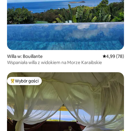
Willa w: Bouillante
Średnia ocena:
4,99 (78)
Wspaniała willa z widokiem na Morze Karaibskie
Wybór gości
Najpopularniejsze z kategorii Wybór gości