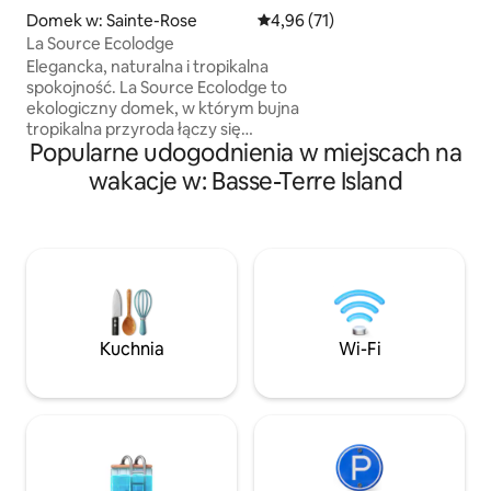
prywatnego basenu
Domek w: Sainte-Rose
Średnia ocena: 4,96 na 5, liczba
4,96 (71)
pysznym drinkiem
La Source Ecolodge
Elegancka, naturalna i tropikalna
spokojność. La Source Ecolodge to
ekologiczny domek, w którym bujna
tropikalna przyroda łączy się
Popularne udogodnienia w miejscach na
z eleganckim komfortem, zapewniając
gościom wyjątkowe wrażenia. Ciesz się
wakacje w: Basse-Terre Island
elegancką przestrzenią o powierzchni
około 100 m² z kuchnią-bar, sypialnią
dwuosobową, prysznicem na zewnątrz
z widokiem na morze i punczownicą
(basen z wodą rzeczną o naturalnej
temperaturze) na tarasie z widokiem na
morze. Szybkie Wi-Fi Starlink na terenie
całego obiektu. Przewodnik powitalny
Kuchnia
Wi-Fi
wysyłany po dokonaniu rezerwacji.
Opłaty za sprzątanie wliczone w cenę.