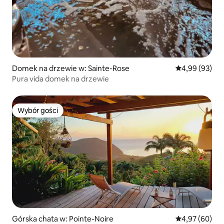
Domek na drzewie w: Sainte-Rose
Średnia ocena:
4,99 (93)
Pura vida domek na drzewie
Wybór gości
Wybór gości
Górska chata w: Pointe-Noire
Średnia ocena:
4,97 (60)