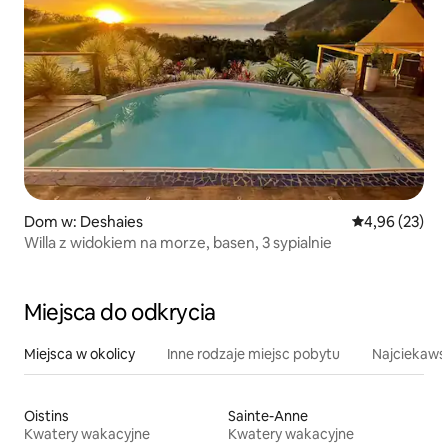
Dom w: Deshaies
Średnia ocena:
4,96 (23)
Willa z widokiem na morze, basen, 3 sypialnie
Miejsca do odkrycia
Miejsca w okolicy
Inne rodzaje miejsc pobytu
Najciekawsz
Oistins
Sainte-Anne
Kwatery wakacyjne
Kwatery wakacyjne