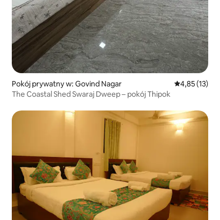
Pokój prywatny w: Govind Nagar
Średnia ocena:
4,85 (13)
The Coastal Shed Swaraj Dweep – pokój Thipok