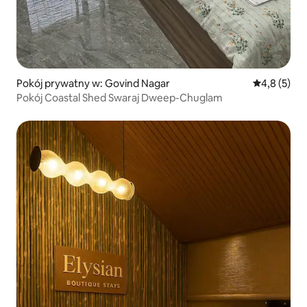
Pokój prywatny w: Govind Nagar
Średnia ocen
4,8 (5)
Pokój Coastal Shed Swaraj Dweep-Chuglam