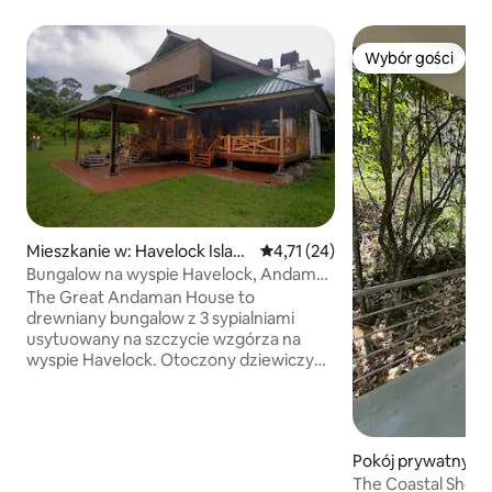
Wybór gości
Wybór gości
Mieszkanie w: Havelock Islan
Średnia ocena: 4,71 na 5, liczba
4,71 (24)
d , South Andaman
Bungalow na wyspie Havelock, Andaman
i Nicobar
The Great Andaman House to
drewniany bungalow z 3 sypialniami
usytuowany na szczycie wzgórza na
wyspie Havelock. Otoczony dziewiczym
lasem, ale 100 metrów od drogi, jest
spokojny i cichy i przeznaczony do
relaksujących wrażeń z dala od zgiełku i
zgiełku turystycznego pasa Havelock.
Pokój prywatny w:
Słynna na świecie plaża Radhanagar
gar
The Coastal Shed
oddalona jest zaledwie o 3 km.