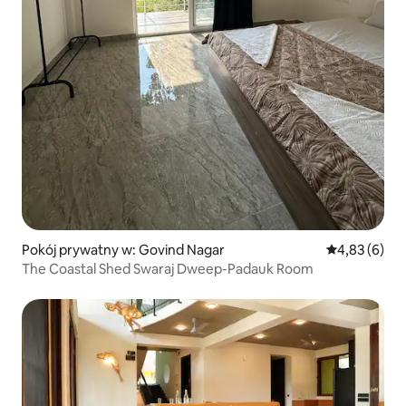
Pokój prywatny w: Govind Nagar
Średnia ocena
4,83 (6)
The Coastal Shed Swaraj Dweep-Padauk Room