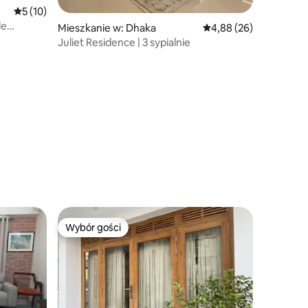
Średnia ocena: 5 na 5, liczba recenzji: 10
5 (10)
le
Mieszkanie w: Dhaka
Średnia ocena: 4,88 na 
4,88 (26)
”
Juliet Residence | 3 sypialnie
Wybór gości
Wybór gości
Wybór gości