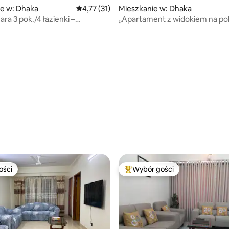
e w: Dhaka
Średnia ocena: 4,77 na 5, liczba recenzji: 31
4,77 (31)
Mieszkanie w: Dhaka
ra 3 pok./4 łazienki –
„Apartament z widokiem na po
t premium 3 akry, blisko
golfowe na 12. piętrze w Banani
5, liczba recenzji: 32
ości
Wybór gości
ości
Najpopularniejsze z kategorii 