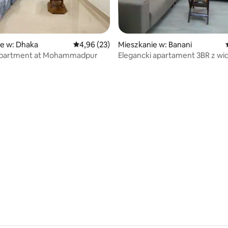
e w: Dhaka
Średnia ocena: 4,96 na 5, liczba recenzji: 23
4,96 (23)
Mieszkanie w: Banani
partment at Mohammadpur
Elegancki apartament 3BR z wi
Banani – świetna lokalizacja
 5, liczba recenzji: 9