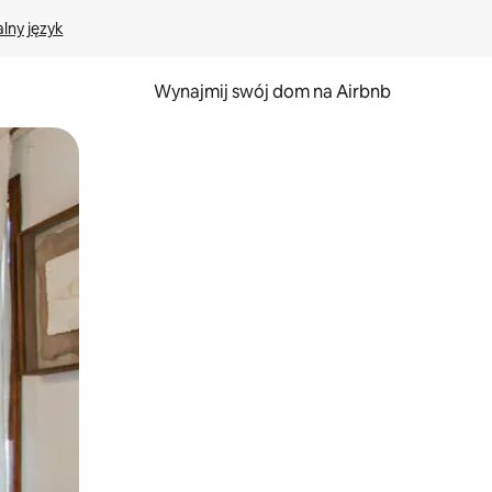
lny język
Wynajmij swój dom na Airbnb
e za pomocą gestów dotykowych lub przesuwania.