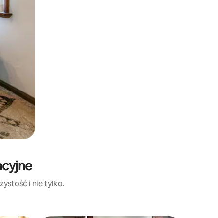
acyjne
ystość i nie tylko.