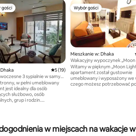
 gości
Wybór gości
arniejsze z kategorii Wybór gości
Wybór gości
Mieszkanie w: Dhaka
Wakacyjny wypoczynek „Moon 
Bashundhara
Witamy w pięknym „Moon Light
 Dhaka
Średnia ocena: 5 na 5, liczba recenzji: 19
5 (19)
apartament został gustownie
owoczesne 3 sypialnie w samym
umeblowany i wyposażony we 
ani/Gulshan
tronny, w pełni umeblowany
czego możesz potrzebować p
t jest idealny dla osób
pobytu. Apartament posiada tr
5, liczba recenzji: 16
ących służbowo, osób
klimatyzowane sypialnie z 3 od
nych, grup i rodzin.
balkonami, trzy łazienki dla rodz
t na 7 piętrze ma 4 balkony,
Kuchnia jest w pełni wyposażo
ony widok, otwarty plan piętra i
wszystkie przybory kuchenne. S
dogodnienia. 20 minut od
wyposażony w relaksujące sofy
rodowego lotniska Dhaka,
oglądania telewizji z połączeni
dogodnienia w miejscach na wakacje w
 ekskluzywna, bezpieczna i w
kablowymi. Jadalnia znajduje si
i mieszkaniowa dzielnica z
bezpośrednio przy w pełni wy