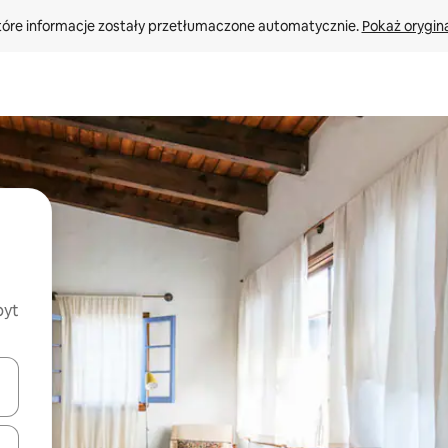
tóre informacje zostały przetłumaczone automatycznie. 
Pokaż orygina
byt
o nich za pomocą klawiszy strzałek w górę i w dół lub przeglądać j