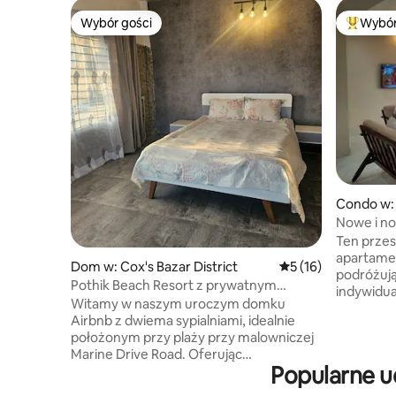
Wybór gości
Wybór
Wybór gości
Najpopul
Condo w:
Nowe i n
sercu Ban
Ten przes
apartamen
Dom w: Cox's Bazar District
Średnia ocena: 5 na 
5 (16)
podróżuj
Pothik Beach Resort z prywatnym
indywidual
basenem
Witamy w naszym uroczym domku
Apartamen
Airbnb z dwiema sypialniami, idealnie
niezakłóc
położonym przy plaży przy malowniczej
nowoczesne u
Marine Drive Road. Oferując
międzyna
Popularne u
wystarczająco dużo miejsca, aby
Banani to
wygodnie pomieścić cztery osoby
większośc