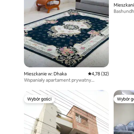
Mieszkani
Bashundha
apartamen
lotniska
Mieszkanie w: Dhaka
Średnia ocena: 4,78 na 
4,78 (32)
Wspaniały apartament prywatny
o powierzchni 181 m² w Banani
Wybór gości
Wybór g
Wybór gości
Wybór g