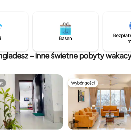
do lokalnych restauracji,
kuchni, tworząc otwartą i wyg
ie Wi-Fi, biuro,
przestrzeń. Zabierz całą rodzinę, aby się
ownia, Garaż, Wyposażona
dobrze bawić.
A/C, Szef kuchni/pokojówka na
, Generator, Całodobowa
 w pobliżu
Bezpłat
i
Basen
m
ngladesz – inne świetne pobyty wakacy
st
Wybór gości
st
Wybór gości