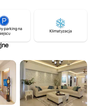
korty gastronomiczne 🛍️ Centra
odną
handlowe 🌳 Parki 🏥 Szpitale i apteki
Wygoda: ⏱️ 25 min od
międzynarodowego lotniska 🚉 15 min.
od dworca kolejowego na lotnisku 🚇 10
min. od Uttara North Metro Rail
ny parking na
Klimatyzacja
iejscu
jne