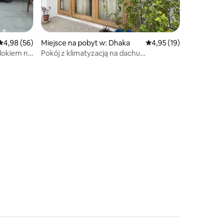
Średnia ocena: 4,98 na 5, liczba recenzji: 56
4,98 (56)
Miejsce na pobyt w: Dhaka
Średnia ocena: 4,95 na 
4,95 (19)
dokiem na
Pokój z klimatyzacją na dachu
w Shantiniketon w Kalyanpurze