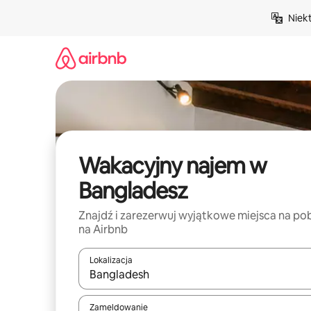
Przejdź
Niek
do
treści
Wakacyjny najem w
Bangladesz
Znajdź i zarezerwuj wyjątkowe miejsca na po
na Airbnb
Lokalizacja
Gdy wyniki będą dostępne, możesz poruszać się p
Zameldowanie