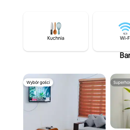
dorosłe, to miejsce znajduje się w
dostępem 
niewielkiej odległości od słynnej plaży
parków i targów. Szybk
Patuartek Beach. Otoczony bujną
Dach, Sił
zielenią, ten dom jest idealny dla tych,
kuchnia, 
którzy chcą się zrelaksować,
życzenie
zregenerować siły i odkryć świat.
kawiarnia
Niezależnie od tego, czy jest to poranny
Kuchnia
Wi-F
spacer po plaży, zachód słońca nad
falami, czy po prostu wylegiwanie się na
werandzie z filiżanką herbaty, to jest
Ba
miejsce na relaks.
Wybór gości
Superho
Wybór gości
Superho