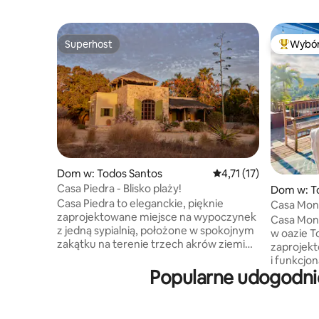
Superhost
Wybór
Superhost
Najpopul
Dom w: Todos Santos
Średnia ocena: 4,71 na 
4,71 (17)
Casa Piedra - Blisko plaży!
Dom w: T
Casa Piedra to eleganckie, pięknie
Casa Mo
zaprojektowane miejsce na wypoczynek
Casa Mono
z jedną sypialnią, położone w spokojnym
w oazie T
zakątku na terenie trzech akrów ziemi
zaprojek
uprawnej, zaledwie kilka kroków od
i funkcjo
jednej z najpiękniejszych plaż w Meksyku.
Popularne udogodnie
pobyt. Ci
W domu znajduje się kuchnia, salon
przestrz
i jadalnia otwierająca się na taras z palapą.
i widokam
W głównej sypialni znajduje się łóżko
spektakul