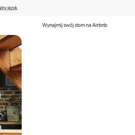
lny język
Wynajmij swój dom na Airbnb
e za pomocą gestów dotykowych lub przesuwania.