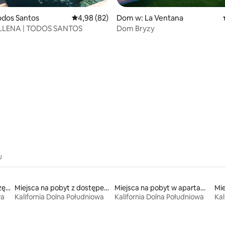
Todos Santos
Średnia ocena: 4,98 na 5, liczba recenzji: 82
4,98 (82)
Dom w: La Ventana
LLENA | TODOS SANTOS
Dom Bryzy
5, liczba recenzji: 11
u
Miejsca na pobyt ze zwierzętami
Miejsca na pobyt z dostępem do plaży
Miejsca na pobyt w apartamentach z obsługą
wa
Kalifornia Dolna Południowa
Kalifornia Dolna Południowa
Kal