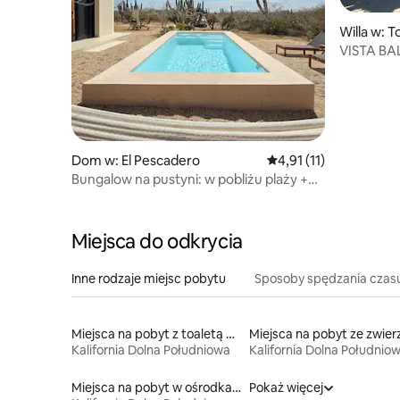
Willa w: 
VISTA BA
Dom w: El Pescadero
Średnia ocena: 4,91 na 
4,91 (11)
Bungalow na pustyni: w pobliżu plaży +
basen + jacuzzi
Miejsca do odkrycia
Inne rodzaje miejsc pobytu
Sposoby spędzania czas
Miejsca na pobyt z toaletą dla osoby z niepełnosprawnością
Kalifornia Dolna Południowa
Kalifornia Dolna Południo
Miejsca na pobyt w ośrodkach wypoczynkowych
Pokaż więcej