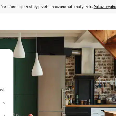
tóre informacje zostały przetłumaczone automatycznie. 
Pokaż orygina
byt
o nich za pomocą klawiszy strzałek w górę i w dół lub przeglądać j