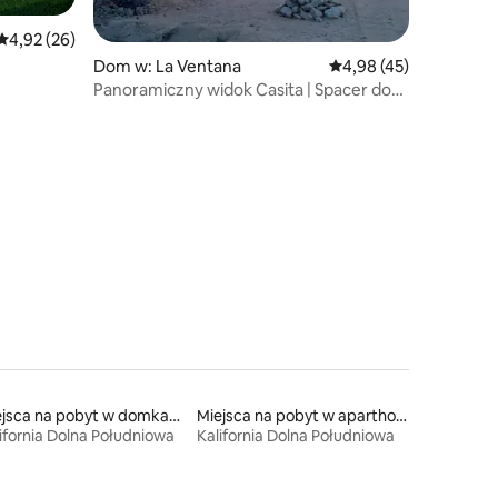
Średnia ocena: 4,92 na 5, liczba recenzji: 26
4,92 (26)
Dom w: La Ventana
Średnia ocena: 4,98 na 
4,98 (45)
Panoramiczny widok Casita | Spacer do
plaży, Starlink
Miejsca na pobyt w domkach gościnnych
Miejsca na pobyt w aparthotelach
ifornia Dolna Południowa
Kalifornia Dolna Południowa