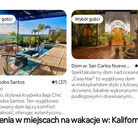
 gości
Wybór gości
arniejsze z kategorii Wybór gości
Wybór gości
Dom w: San Carlos Nuevo G
Ś
uaymas
Spektakularny dom nad oceane
5, liczba recenzji: 17
i zachody słońca
„Casa Mar” to wyjątkowy dom
odos Santos
Średnia ocena: 5 na 5, liczba recenzji: 27
5 (27)
w meksykańskim stylu z łukow
no
drzwiami, lokalnie wykonanymi
, stylowa kryjówka Baja Chic
podłogowymi i drewnianymi
odos Santos. Ten wyjątkowo
elementami, a jednocześnie
towany dom łączy komfort
nowoczesny i pełen udogodnie
nalność, oferując autentyczny
na ocean po wejściu do domu z
nia w miejscach na wakacje w: Kalifor
esz się przestronnymi
dech w piersiach. Wszystkie trzy
eniami, rozległym oceanem
sypialnie są wyposażone w duże
i na las palmowy,
łazienki z prysznicem. Tarasy oferują
arnymi zachodami słońca!
odosobnienie do opalania i rela