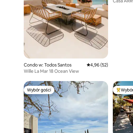
Casa AR
Condo w: Todos Santos
Średnia ocena: 4,96 na 
4,96 (52)
Wille La Mar 18 Ocean View
Wybór gości
Wybór
Wybór gości
Najpopul