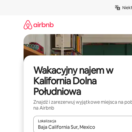
Przejdź
Niek
do
treści
Wakacyjny najem w
Kalifornia Dolna
Południowa
Znajdź i zarezerwuj wyjątkowe miejsca na po
na Airbnb
Lokalizacja
Gdy wyniki będą dostępne, możesz poruszać się p