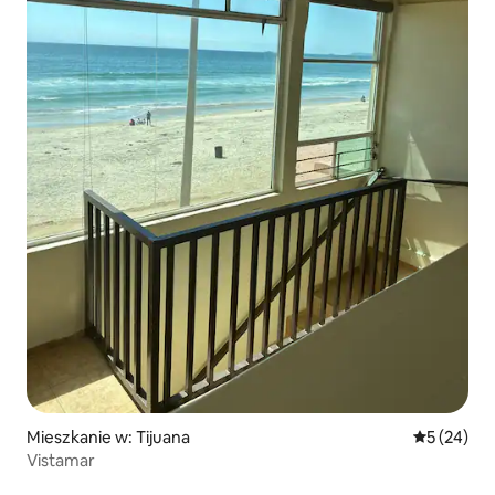
Mieszkanie w: Tijuana
Średnia oce
5 (24)
Vistamar