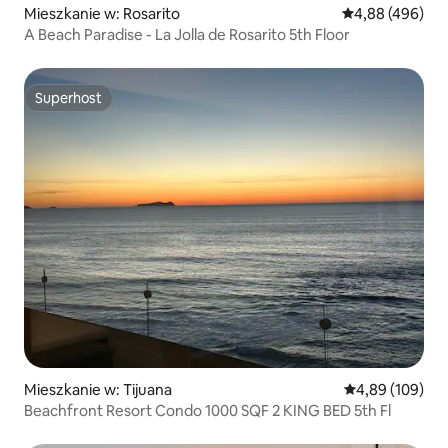
Mieszkanie w: Rosarito
Średnia ocena: 
4,88 (496)
A Beach Paradise - La Jolla de Rosarito 5th Floor
Superhost
Superhost
Mieszkanie w: Tijuana
Średnia ocena: 
4,89 (109)
Beachfront Resort Condo 1000 SQF 2 KING BED 5th Fl