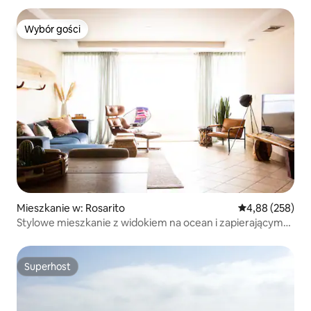
Wybór gości
Wybór gości
Mieszkanie w: Rosarito
Średnia ocena: 
4,88 (258)
Stylowe mieszkanie z widokiem na ocean i zapierającym
dech w piersiach widokiem
Superhost
Superhost