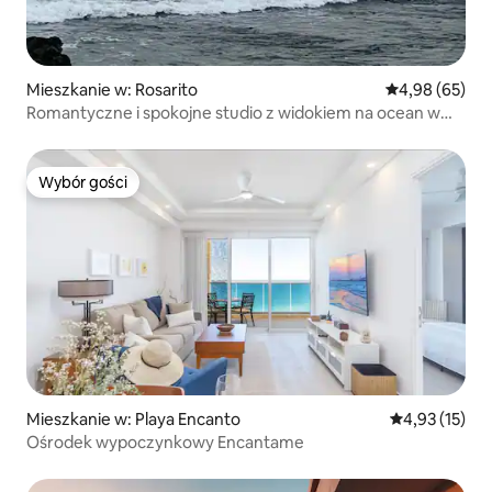
Mieszkanie w: Rosarito
Średnia ocena:
4,98 (65)
Romantyczne i spokojne studio z widokiem na ocean w
Rosarito
Wybór gości
Wybór gości
Mieszkanie w: Playa Encanto
Średnia ocena:
4,93 (15)
Ośrodek wypoczynkowy Encantame