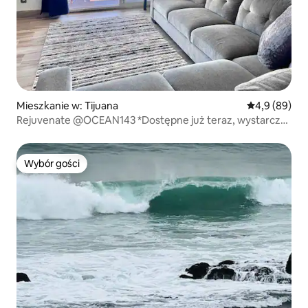
Mieszkanie w: Tijuana
Średnia ocena
4,9 (89)
Rejuvenate @OCEAN143 *Dostępne już teraz, wystarczy
wysłać wiadomość
Wybór gości
Wybór gości