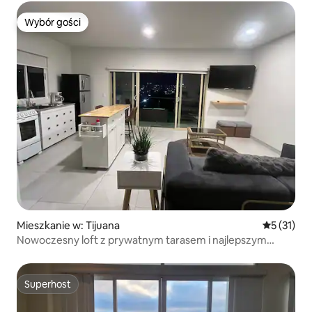
Wybór gości
Wybór gości
Mieszkanie w: Tijuana
Średnia oce
5 (31)
Nowoczesny loft z prywatnym tarasem i najlepszym
widokiem na Tj
Superhost
Superhost