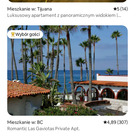
Mieszkanie w: Tijuana
Średnia oce
5 (14)
Luksusowy apartament z panoramicznym widokiem |
Dzielnica Rio | Granica USA
Wybór gości
Najpopularniejsze z kategorii Wybór gości
Mieszkanie w: BC
Średnia ocena: 
4,89 (307)
Romantic Las Gaviotas Private Apt.