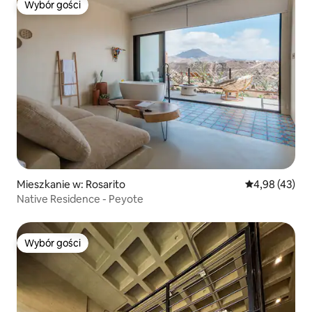
Wybór gości
Wybór gości
Mieszkanie w: Rosarito
Średnia ocena:
4,98 (43)
Native Residence - Peyote
Wybór gości
Wybór gości