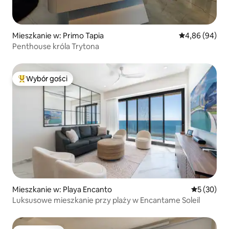
Mieszkanie w: Primo Tapia
Średnia ocena:
4,86 (94)
Penthouse króla Trytona
Wybór gości
Najpopularniejsze z kategorii Wybór gości
Mieszkanie w: Playa Encanto
Średnia oce
5 (30)
Luksusowe mieszkanie przy plaży w Encantame Soleil