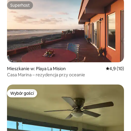
Superhost
Superhost
Mieszkanie w: Playa La Mision
Średnia ocena
4,9 (10)
Casa Marina – rezydencja przy oceanie
Wybór gości
Wybór gości