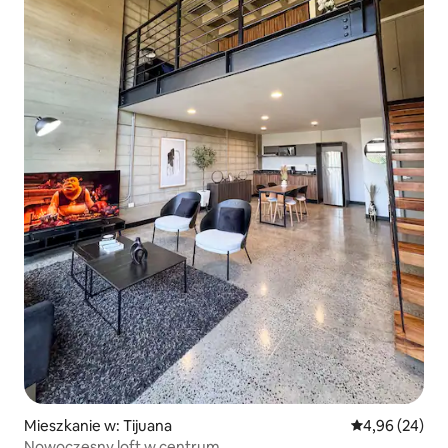
Mieszkanie w: Tijuana
Średnia ocena:
4,96 (24)
Nowoczesny loft w centrum