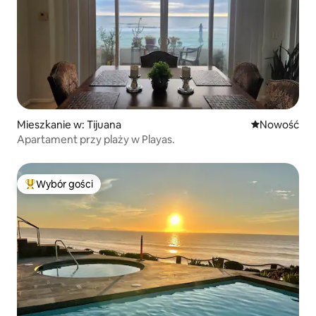
Mieszkanie w: Tijuana
Nowe miejsc
Nowość
Apartament przy plaży w Playas.
Wybór gości
Najpopularniejsze z kategorii Wybór gości