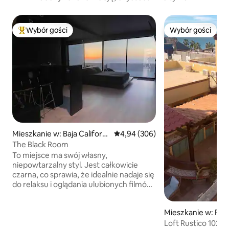
Wybór gości
Wybór gości
Najpopularniejsze z kategorii Wybór gości
Wybór gości
Mieszkanie w: Baja Californi
Średnia ocena: 4,94 na 5, liczba r
4,94 (306)
a
The Black Room
To miejsce ma swój własny,
niepowtarzalny styl. Jest całkowicie
czarna, co sprawia, że idealnie nadaje się
do relaksu i oglądania ulubionych filmów
lub seriali. Materac king size i 75-calowy
telewizor *Klimatyzacja/grzejnik
Mieszkanie w: Pue
*Szybkie Wi-Fi *Wszystko na zdjęciach
co
Loft Rustico 102 –
jest całkowicie PRYWATNE Podziwiaj