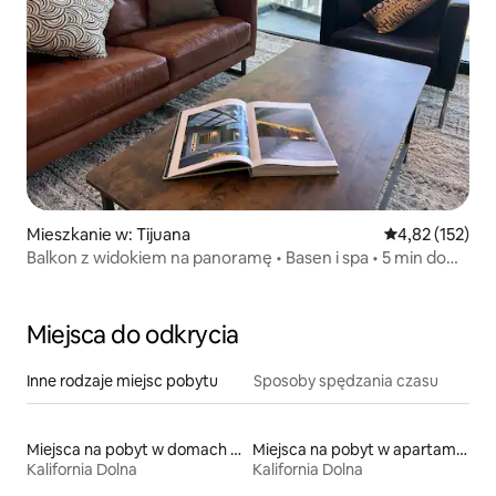
Mieszkanie w: Tijuana
Średnia ocena: 
4,82 (152)
Balkon z widokiem na panoramę • Basen i spa • 5 min do
granicy
Miejsca do odkrycia
Inne rodzaje miejsc pobytu
Sposoby spędzania czasu
Miejsca na pobyt w domach wakacyjnych
Miejsca na pobyt w apartamentach z obsługą
Kalifornia Dolna
Kalifornia Dolna