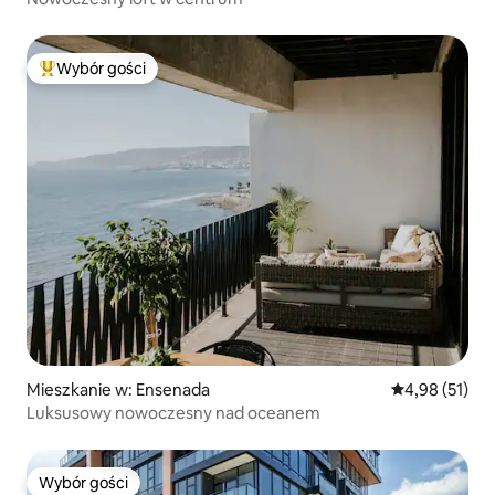
Wybór gości
Najpopularniejsze z kategorii Wybór gości
Mieszkanie w: Ensenada
Średnia ocena:
4,98 (51)
Luksusowy nowoczesny nad oceanem
Wybór gości
Wybór gości