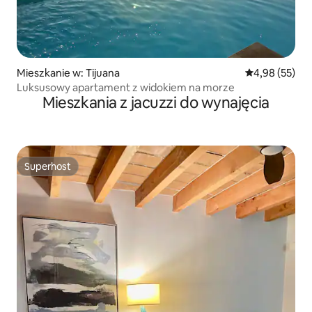
Mieszkanie w: Tijuana
Średnia ocena:
4,98 (55)
Luksusowy apartament z widokiem na morze
Mieszkania z jacuzzi do wynajęcia
Superhost
Superhost