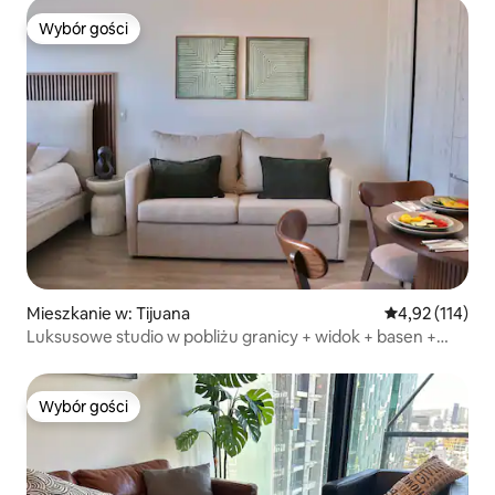
Wybór gości
Wybór gości
Mieszkanie w: Tijuana
Średnia ocena: 
4,92 (114)
Luksusowe studio w pobliżu granicy + widok + basen +
siłownia
Wybór gości
Wybór gości