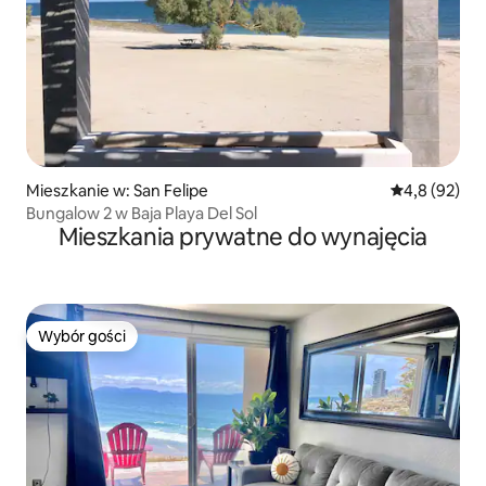
Mieszkanie w: San Felipe
Średnia ocena
4,8 (92)
Bungalow 2 w Baja Playa Del Sol
Mieszkania prywatne do wynajęcia
Wybór gości
Wybór gości