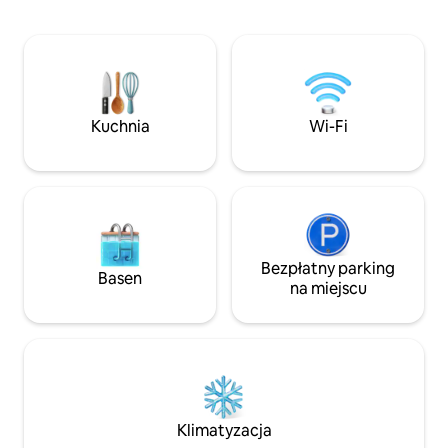
Leblon. Rada Miast
zapewniają kąpiel dla zmysłów. Na
spokoju? Zostań 
zewnątrz – kąciki fotograficzne
wybrać się na szla
i oszałamiające widoki. 📍Do 30 min od
okolicę. Szukasz pl
plaż, szlaków, centrów handlowych
Kup samochód i jed
i doskonałych restauracji. Dostępne
Idealnie jest mie
jedzenie
się na teren nier
Kuchnia
Wi-Fi
polecić kierowców
Bezpłatny parking
Basen
na miejscu
Klimatyzacja