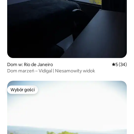
Dom w: Rio de Janeiro
Średnia oce
5 (34)
Dom marzeń – Vidigal | Niesamowity widok
Wybór gości
Wybór gości