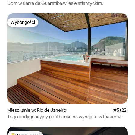
Dom w Barra de Guaratiba w lesie atlantyckim.
Wybór gości
Wybór gości
Mieszkanie w: Rio de Janeiro
Średnia oce
5 (22)
Trzykondygnacyjny penthouse na wynajem w Ipanema