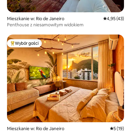
Mieszkanie w: Rio de Janeiro
Średnia ocena:
4,95 (43)
Penthouse z niesamowitym widokiem
Wybór gości
Najpopularniejsze z kategorii Wybór gości
Mieszkanie w: Rio de Janeiro
Średnia oce
5 (19)