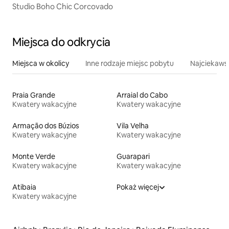
Studio Boho Chic Corcovado
Miejsca do odkrycia
Miejsca w okolicy
Inne rodzaje miejsc pobytu
Najciekawsz
Praia Grande
Arraial do Cabo
Kwatery wakacyjne
Kwatery wakacyjne
Armação dos Búzios
Vila Velha
Kwatery wakacyjne
Kwatery wakacyjne
Monte Verde
Guarapari
Kwatery wakacyjne
Kwatery wakacyjne
Atibaia
Pokaż więcej
Kwatery wakacyjne