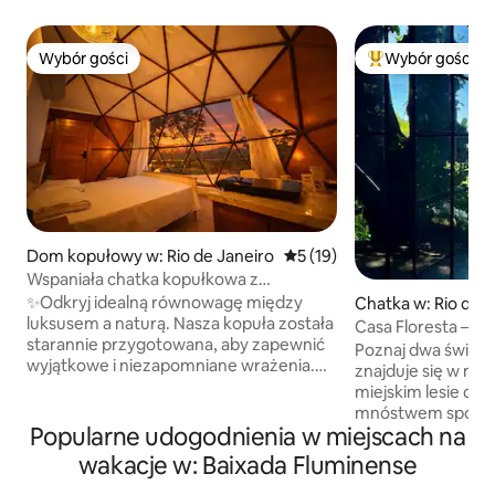
Wybór gości
Wybór gości
Wybór gości
Najpopularniejsze
Dom kopułowy w: Rio de Janeiro
Średnia ocena: 5 na 5, liczba
5 (19)
Wspaniała chatka kopułkowa z
zapierającym dech w piersiach widokiem
✨Odkryj idealną równowagę między
Chatka w: Rio de J
luksusem a naturą. Nasza kopuła została
Casa Floresta – mie
starannie przygotowana, aby zapewnić
ocean
Poznaj dwa świat
wyjątkowe i niezapomniane wrażenia.
znajduje się w na
Łóżko king size z 5⭐️ hotelowym
miejskim lesie de
zestawem pościeli, subtelne oświetlenie,
mnóstwem spokoju
telewizor, Netflix, Alexa, szybki internet
Popularne udogodnienia w miejscach na
w piersiach widok
i w pełni wyposażona kuchnia
drugiej strony będ
wakacje w: Baixada Fluminense
z minibarem w stylu retro i płytą grzejną.
20 minut jazdy s
Rustykalna łazienka i prysznic dotykowy