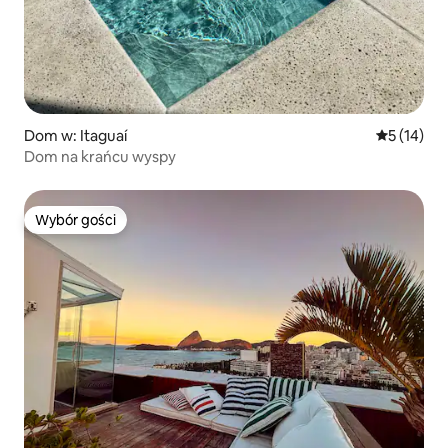
Dom w: Itaguaí
Średnia oce
5 (14)
Dom na krańcu wyspy
Wybór gości
Wybór gości