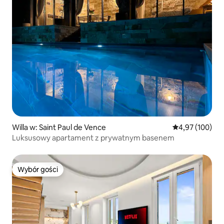
Willa w: Saint Paul de Vence
Średnia ocena: 
4,97 (100)
Luksusowy apartament z prywatnym basenem
Wybór gości
Wybór gości