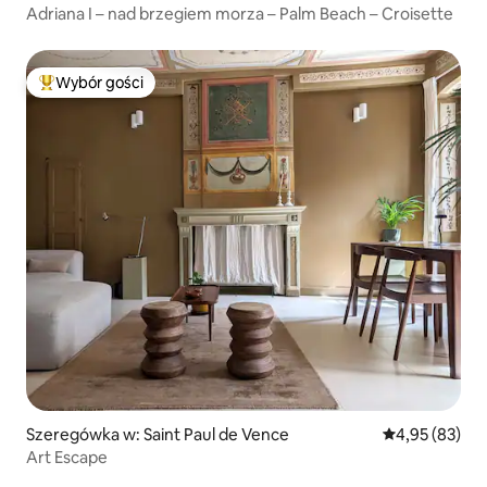
Adriana I – nad brzegiem morza – Palm Beach – Croisette
Wybór gości
Najpopularniejsze z kategorii Wybór gości
Szeregówka w: Saint Paul de Vence
Średnia ocena:
4,95 (83)
Art Escape