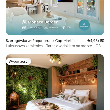
Szeregówka w: Roquebrune-Cap-Martin
Średnia ocena:
4,93 (15)
Luksusowa kamienica – Taras z widokiem na morze – GB
Wybór gości
Wybór gości