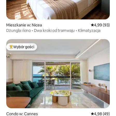
Mieszkanie w: Nicea
Średnia ocena:
4,99 (93)
Dżungla i kino • Dwa kroki od tramwaju • Klimatyzacja
Wybór gości
Najpopularniejsze z kategorii Wybór gości
Condo w: Cannes
Średnia ocena:
4,98 (49)