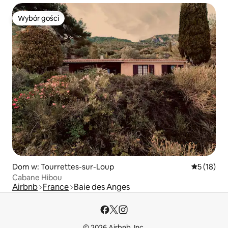
Wybór gości
Wybór gości
Dom w: Tourrettes-sur-Loup
Średnia oce
5 (18)
Cabane Hibou
Airbnb
France
Baie des Anges
© 2026 Airbnb, Inc.