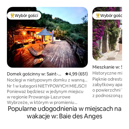
Wybór gości
Wybór gości
Najpopularniejsze z kategorii Wybór gości
Najpopularniejsze
Mieszkanie w: Sain
Vence
Historyczne mies
Domek gościnny w: Saint-M
Średnia ocena: 4,99 na 5, liczba 
4,99 (651)
Jacquesa Prévert
Pięknie odrestaur
artin-du-Var
Noclegi w nietypowym domku z wanną
zabytkowy apartam
z hydromasażem
Nr 1 w kategorii NIETYPOWYCH MIEJSC!!
o powierzchni 110
Ponieważ będziesz w jedynym miejscu
z podnoszoną pok
w regionie Prowansja-Lazurowe
porośniętym jaśm
Wybrzeże, w którym w promieniu
morze i góry, w s
Popularne udogodnienia w miejscach na
500 metrów nie ma nikogo!! Daj się
średniowiecznej wi
oczarować naszemu niesamowitemu
wakacje w: Baie des Anges
40. XX wieku był 
domkowi z wiszącym tarasem
legendarnego fra
o powierzchni 200 m², na którym
pisarza i scenarzy