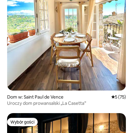
Dom w: Saint Paul de Vence
Średnia oce
5 (75)
Uroczy dom prowansalski „La Casetta”
Wybór gości
Wybór gości