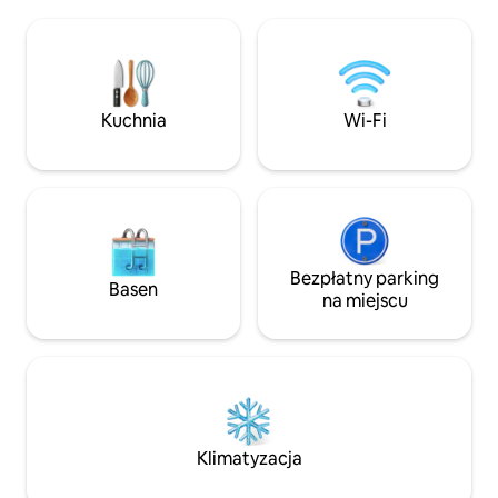
znajduje się jacuzzi na świeżym
który w nim mieszkał. Regu
powietrzu, i z którego roztaczają się
uznawany przez C
panoramiczne widoki na otaczającą
jeden z najlepszy
przyrodę. (Przeczytaj recenzje!!)
południu Francji 
Całkowity relaks! Położona 20 minut od
Remodelista – re
morza (Nicea) na rodzinnej farmie
Kuchnia
Wi-Fi
poświęconej proje
oliwek, która od 45 lat uprawia oliwki,
architekturze i w
produkując oliwę z oliwek ChNP i krem
z oliwek. WYJĄTKOWA!!
Bezpłatny parking
Basen
na miejscu
Klimatyzacja