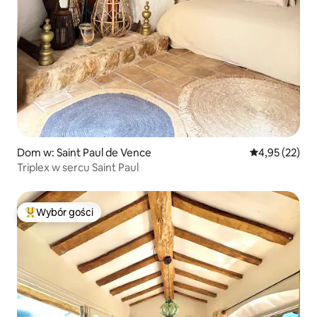
Dom w: Saint Paul de Vence
Średnia ocena:
4,95 (22)
Triplex w sercu Saint Paul
Wybór gości
Najpopularniejsze z kategorii Wybór gości