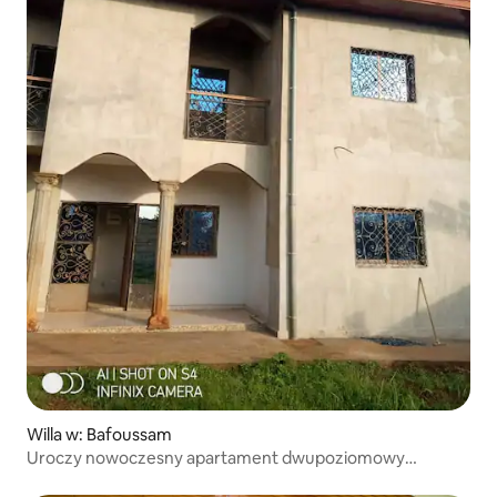
Willa w: Bafoussam
Uroczy nowoczesny apartament dwupoziomowy
z 3 sypialniami na osiedlu strzeżonym