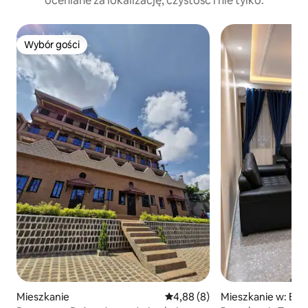
oceniane za lokalizację, czystość i nie tylko.
Wybór gości
Wybór gości
Mieszkanie
Średnia ocena: 4,88 na 5, liczb
4,88 (8)
Mieszkanie w: Ba