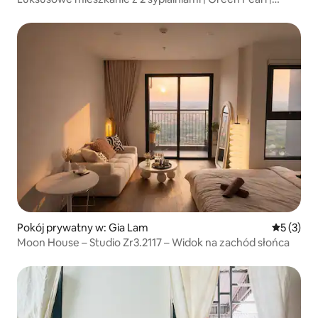
W pobliżu parków przemysłowych
Pokój prywatny w: Gia Lam
Średnia oc
5 (3)
Moon House – Studio Zr3.2117 – Widok na zachód słońca