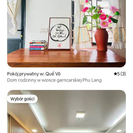
Pokój prywatny w: Quế Võ
Średnia oc
5 (3)
Dom rodzinny w wiosce garncarskiej Phu Lang
Wybór gości
Wybór gości