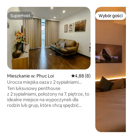
Superhost
Wybór gości
Superhost
Wybór gości
Mieszkanie w: Phuc Loi
Średnia ocena: 4,88 na 5, liczb
4,88 (8)
Urocza miejska oaza z 2 sypialniami
i tarasem z grillem
Ten luksusowy penthouse
z 2 sypialniami, położony na 7. piętrze, to
idealne miejsce na wypoczynek dla
rodzin lub grup, które chcą spędzić
razem czas. • Ogromny balkon
z widokiem na niebo: idealne miejsce na
rodzinne grille, kolacje lub oglądanie
zachodów słońca. • Ekskluzywne