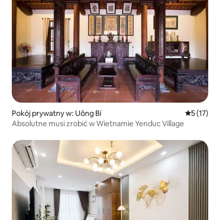
Pokój prywatny w: Uông Bí
Średnia oce
5 (17)
Absolutne musi zrobić w Wietnamie Yenduc Village