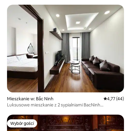
Mieszkanie w: Bắc Ninh
Średnia ocena:
4,77 (44)
Luksusowe mieszkanie z 2 sypialniami BacNinh
Balkon/Pralka samodzielne zameldowanie
Wybór gości
Wybór gości