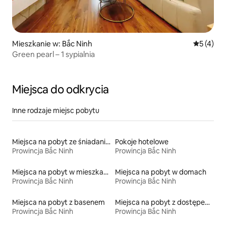
Mieszkanie w: Bắc Ninh
Średnia oc
5 (4)
Green pearl – 1 sypialnia
Miejsca do odkrycia
Inne rodzaje miejsc pobytu
Miejsca na pobyt ze śniadaniem
Pokoje hotelowe
Prowincja Bắc Ninh
Prowincja Bắc Ninh
Miejsca na pobyt w mieszkaniach
Miejsca na pobyt w domach
Prowincja Bắc Ninh
Prowincja Bắc Ninh
Miejsca na pobyt z basenem
Miejsca na pobyt z dostępem do plaży
Prowincja Bắc Ninh
Prowincja Bắc Ninh