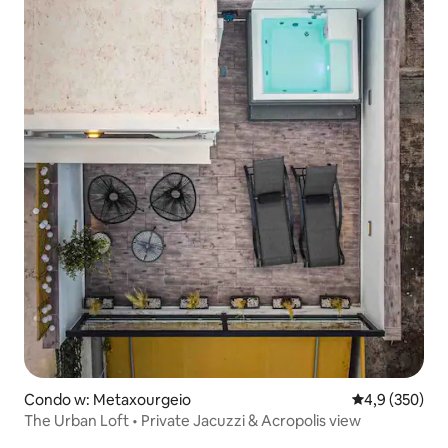
Condo w: Metaxourgeio
Średnia ocena:
4,9 (350)
The Urban Loft • Private Jacuzzi & Acropolis view