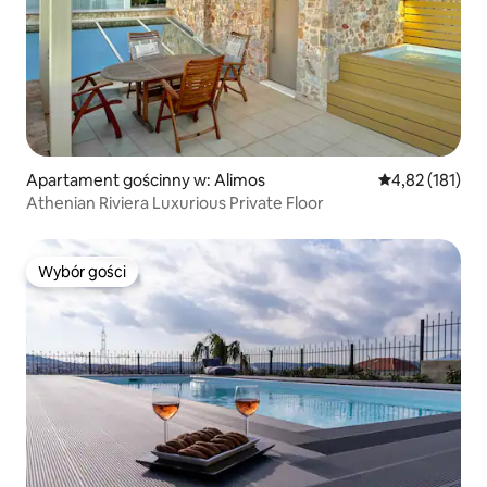
Apartament gościnny w: Alimos
Średnia ocena: 
4,82 (181)
Athenian Riviera Luxurious Private Floor
Wybór gości
Wybór gości