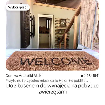
Wybór gości
Wybór gości
Dom w: Anatoliki Attiki
Średnia ocena: 
4,98 (184)
Przytulne i przytulne mieszkanie Helen (w pobliżu
Do z basenem do wynajęcia na pobyt ze
lotniska)
zwierzętami