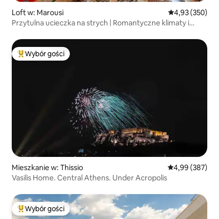
Loft w: Marousi
Średnia ocena: 
4,93 (350)
Przytulna ucieczka na strych | Romantyczne klimaty i
noce z grillem
Wybór gości
Najpopularniejsze z kategorii Wybór gości
Mieszkanie w: Thissio
Średnia ocena: 
4,99 (387)
Vasilis Home. Central Athens. Under Acropolis
Wybór gości
Najpopularniejsze z kategorii Wybór gości