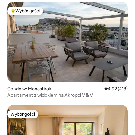
Wybór gości
Najpopularniejsze z kategorii Wybór gości
Condo w: Monastiraki
Średnia ocena: 
4,92 (418)
Apartament z widokiem na Akropol V & V
Wybór gości
Wybór gości