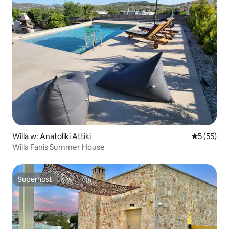
Willa w: Anatoliki Attiki
Średnia oce
5 (55)
Willa Fanis Summer House
Superhost
Superhost