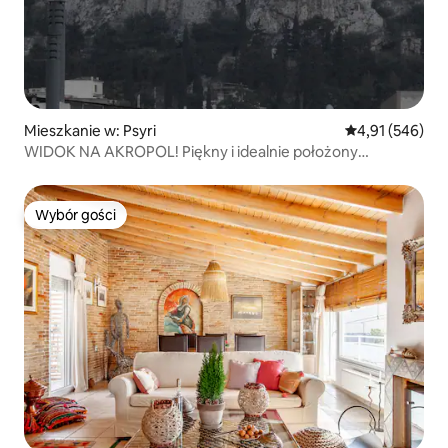
Mieszkanie w: Psyri
Średnia ocena: 
4,91 (546)
WIDOK NA AKROPOL! Piękny i idealnie położony
apartament!
Wybór gości
Wybór gości