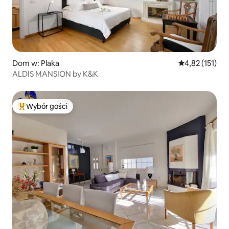
Dom w: Plaka
Średnia ocena: 
4,82 (151)
ALDIS MANSION by K&K
Wybór gości
Najpopularniejsze z kategorii Wybór gości