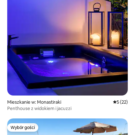
Mieszkanie w: Monastiraki
Średnia oce
5 (22)
Penthouse z widokiem i jacuzzi
Wybór gości
Wybór gości