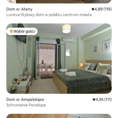
Dom w: Ateny
Średnia ocena: 
4,89 (119)
Luneva Stylowy dom w pobliżu centrum miasta
Wybór gości
Najpopularniejsze z kategorii Wybór gości
Dom w: Ampelokipoi
Średnia ocena: 
4,95 (111)
Schronienie Penelope