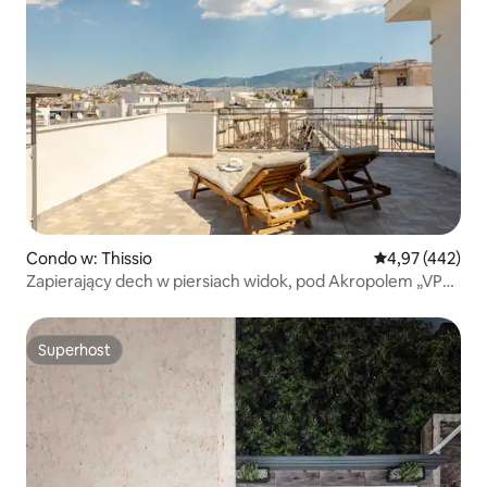
Condo w: Thissio
Średnia ocena: 
4,97 (442)
Zapierający dech w piersiach widok, pod Akropolem „VP
homes”
Superhost
Superhost