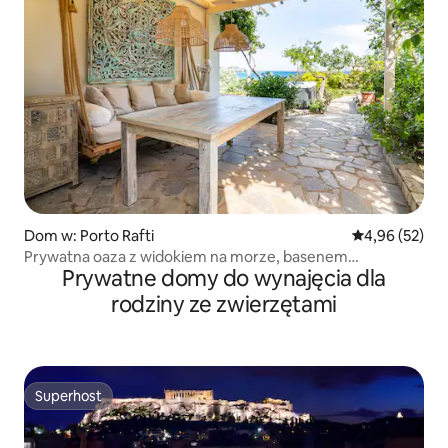
Dom w: Porto Rafti
Średnia ocena:
4,96 (52)
Prywatna oaza z widokiem na morze, basenem
Prywatne domy do wynajęcia dla
i podgrzewanym jacuzzi
rodziny ze zwierzętami
Superhost
Superhost