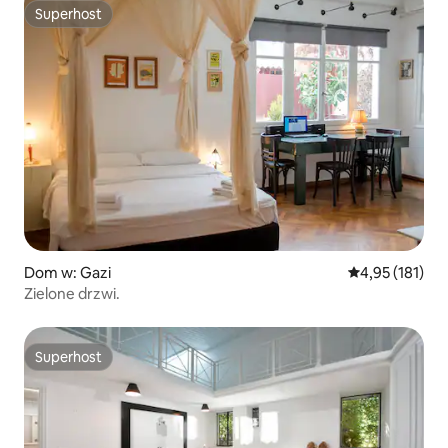
Superhost
Superhost
Dom w: Gazi
Średnia ocena: 
4,95 (181)
Zielone drzwi.
Superhost
Superhost