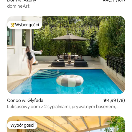
dom heArt
Wybór gości
Najpopularniejsze z kategorii Wybór gości
Condo w: Glyfada
Średnia ocena:
4,99 (78)
Luksusowy dom z 2 sypialniami, prywatnym basenem,
siłownią, grillem
Wybór gości
Wybór gości