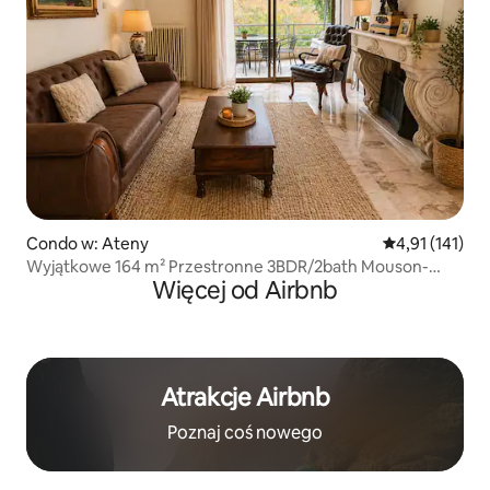
Condo w: Ateny
Średnia ocena: 
4,91 (141)
Wyjątkowe 164 m² Przestronne 3BDR/2bath Mouson-
Więcej od Airbnb
Filopappou
Atrakcje Airbnb
Poznaj coś nowego