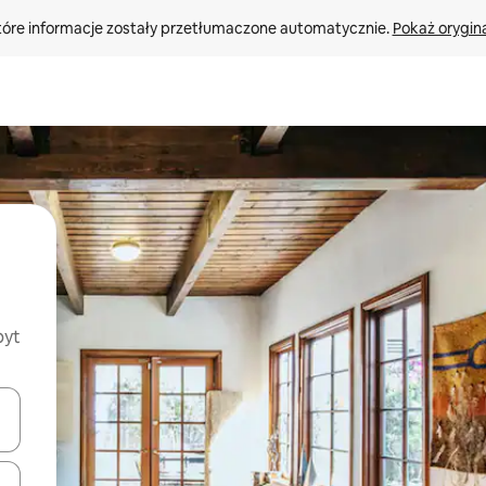
tóre informacje zostały przetłumaczone automatycznie. 
Pokaż orygina
byt
o nich za pomocą klawiszy strzałek w górę i w dół lub przeglądać j