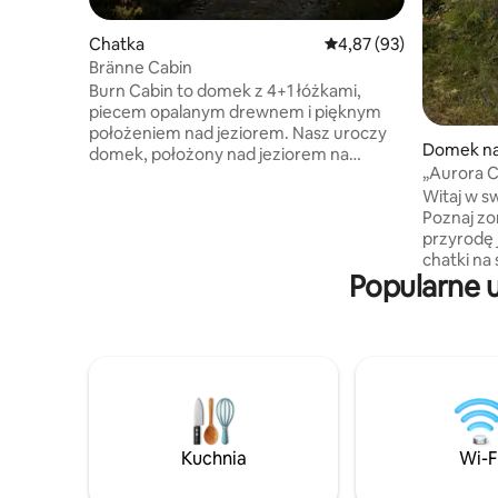
Chatka
Średnia ocena: 4,87 na 
4,87 (93)
Bränne Cabin
Burn Cabin to domek z 4+1 łóżkami,
piecem opalanym drewnem i pięknym
położeniem nad jeziorem. Nasz uroczy
Domek na
domek, położony nad jeziorem na
„Aurora C
starszej zalesionej przylądku, to raj dla
Witaj w s
każdego, kto chce doświadczyć
Poznaj zo
szwedzkiej dzikiej przyrody. Lato oferuje
przyrodę 
słońce o północy i wspaniałe łowienie ryb
chatki n
na szczupaki i okonie. Tutaj również
Popularne u
panorami
pojawił się rekordowy pstrąg! Zima
roztacza 
zazwyczaj oferuje zorzę polarną lub
widok na n
piękne światło księżyca, a następnie
Idealny w
zwykle jest to jezioro, które drzemie dla
łóżka ✔ P
miłośników wędkarstwa. Na wiosennym
niezakłóc
lodzie znajdziesz dużą szarą okolicę.
przyrody –
renifery, 
cisza i pr
Kuchnia
Wi-F
wycieczki
wędkarst