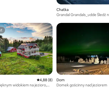
 5, liczba recenzji: 3
Chatka
Grandal Grandals_udde Śledź nas na
Instagramie.
st
st
 5, liczba recenzji: 5
Średnia ocena: 4,88 na 5, liczba recenzji: 8
4,88 (8)
Dom
ięknym widokiem na jezioro,
Domek gościnny nad jeziorem
ny dom, Wi-Fi