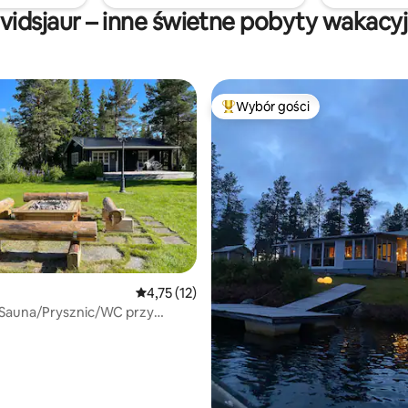
vidsjaur – inne świetne pobyty wakacy
Wybór gości
Najpopularniejsze z kategorii 
Średnia ocena: 4,75 na 5, liczba recenzji: 12
4,75 (12)
Sauna/Prysznic/WC przy
ie przyrody