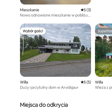
Mieszkanie
Średnia ocena: 5 na
5 (3)
Nowo odnowione mieszkanie w pobliżu
centrum
Wybór gości
Superho
Wybór gości
Superho
Willa
Średnia ocena: 5 na
5 (5)
Willa
Duży i przytulny dom w Arvidsjaur
Wieża z p
przestron
Miejsca do odkrycia