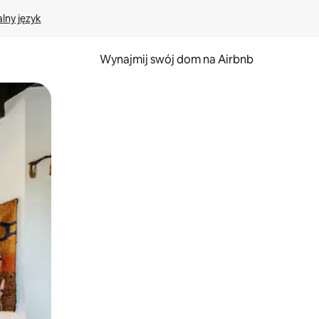
lny język
Wynajmij swój dom na Airbnb
e za pomocą gestów dotykowych lub przesuwania.