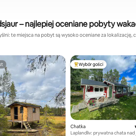
dsjaur – najlepiej oceniane pobyty waka
lni: te miejsca na pobyt są wysoko oceniane za lokalizację, cz
st
Wybór gości
st
Najpopularniejsze z kategorii 
Chatka
Laplandliv: prywatna chata nad