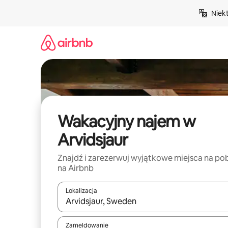
Przejdź
Niek
do
treści
Wakacyjny najem w
Arvidsjaur
Znajdź i zarezerwuj wyjątkowe miejsca na po
na Airbnb
Lokalizacja
Gdy wyniki będą dostępne, możesz poruszać się p
Zameldowanie