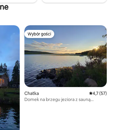
jne
Wybór gości
Wybór gości
Wybór gości
Chatka
Średnia ocena: 4,7 na
4,7 (57)
Domek na brzegu jeziora z sauną
i relaksem