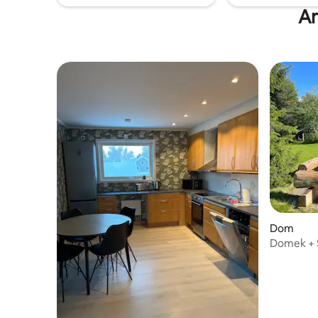
Ar
Dom
Domek + 
rezerwac