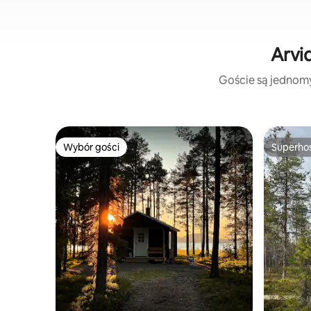
Arvi
Goście są jednomyś
Wybór gości
Superho
Wybór gości
Superho